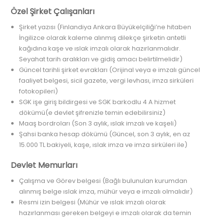
Özel Şirket Çalışanları
Şirket yazısı (Finlandiya Ankara Büyükelçiliği’ne hitaben
İngilizce olarak kaleme alınmış dilekçe şirketin antetli
kağıdına kaşe ve ıslak imzalı olarak hazırlanmalıdır.
Seyahat tarih aralıkları ve gidiş amacı belirtilmelidir)
Güncel tarihli şirket evrakları (Orijinal veya e imzalı güncel
faaliyet belgesi, sicil gazete, vergi levhası, imza sirküleri
fotokopileri)
SGK işe giriş bildirgesi ve SGK barkodlu 4 A hizmet
dökümü(e devlet şifrenizle temin edebilirsiniz)
Maaş bordroları (Son 3 aylık, ıslak imzalı ve kaşeli)
Şahsi banka hesap dökümü (Güncel, son 3 aylık, en az
15.000 TL bakiyeli, kaşe, ıslak imza ve imza sirküleri ile)
Devlet Memurları
Çalışma ve Görev belgesi (Bağlı bulunulan kurumdan
alınmış belge ıslak imza, mühür veya e imzalı olmalıdır)
Resmi izin belgesi (Mühür ve ıslak imzalı olarak
hazırlanması gereken belgeyi e imzalı olarak da temin