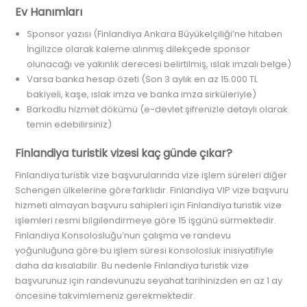
Ev Hanımları
Sponsor yazısı (Finlandiya Ankara Büyükelçiliği’ne hitaben
İngilizce olarak kaleme alınmış dilekçede sponsor
olunacağı ve yakınlık derecesi belirtilmiş, ıslak imzalı belge)
Varsa banka hesap özeti (Son 3 aylık en az 15.000 TL
bakiyeli, kaşe, ıslak imza ve banka imza sirküleriyle)
Barkodlu hizmet dökümü (e-devlet şifrenizle detaylı olarak
temin edebilirsiniz)
Finlandiya turistik vizesi kaç günde çıkar?
Finlandiya turistik vize başvurularında vize işlem süreleri diğer
Schengen ülkelerine göre farklıdır. Finlandiya VIP vize başvuru
hizmeti almayan başvuru sahipleri için Finlandiya turistik vize
işlemleri resmi bilgilendirmeye göre 15 işgünü sürmektedir.
Finlandiya Konsolosluğu’nun çalışma ve randevu
yoğunluğuna göre bu işlem süresi konsolosluk inisiyatifiyle
daha da kısalabilir. Bu nedenle Finlandiya turistik vize
başvurunuz için randevunuzu seyahat tarihinizden en az 1 ay
öncesine takvimlemeniz gerekmektedir.