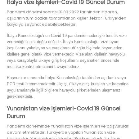
İtalya vize işlemleri-Covid 19 Güncel Durum
Pandemi dönemi sonrası 01.03.2022 tarihinden itibaren,
aşılarının tüm dozları tamamlanan kişiler tekrar Türkiye’den
İtalya’ya seyahat edebileceklerdir.
İtalya Konsolosluğu’nun Covid-19 pandemisi nedeniyle turistik vize
vermediği bilgisi doğru değildir. İtalya Konsolosluğu, vize uyum
koşullarını yakalayan ve evraklarını düzgün biçimde beyan eden
kişilere genel olarak vize vermektedir. Vize alan kişilerin havayolu
veya karayoluyla ülkeye giriş koşullarını seyahatleri öncesinde
mutlaka kontrol etmelerini tavsiye ederiz.
Başvurular sırasında İtalya Konsolosluğu tarafından aşı kartı veya
PCR testi istenmemektedir. Uçuş, ülkeye giriş kuralları ve karantina
uygulamalarıyla ilgili bilgilere havayolu şirketlerinden ulaşmanız
gerekmektedir.
Yunanistan vize işlemleri-Covid 19 Güncel
Durum
Pandemi döneminde Yunanistan vize işlemleri ve başvuruları
devam etmektedir. Türkiye’de yapılan Yunanistan vize
başvuruları Yunanistan’ın İstanbul Başkonsolosluğu, İzmir