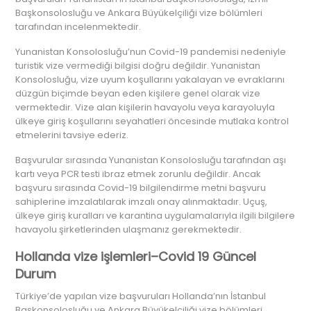
Başkonsolosluğu ve Ankara Büyükelçiliği vize bölümleri
tarafından incelenmektedir.
Yunanistan Konsolosluğu’nun Covid-19 pandemisi nedeniyle
turistik vize vermediği bilgisi doğru değildir. Yunanistan
Konsolosluğu, vize uyum koşullarını yakalayan ve evraklarını
düzgün biçimde beyan eden kişilere genel olarak vize
vermektedir. Vize alan kişilerin havayolu veya karayoluyla
ülkeye giriş koşullarını seyahatleri öncesinde mutlaka kontrol
etmelerini tavsiye ederiz.
Başvurular sırasında Yunanistan Konsolosluğu tarafından aşı
kartı veya PCR testi ibraz etmek zorunlu değildir. Ancak
başvuru sırasında Covid-19 bilgilendirme metni başvuru
sahiplerine imzalatılarak imzalı onay alınmaktadır. Uçuş,
ülkeye giriş kuralları ve karantina uygulamalarıyla ilgili bilgilere
havayolu şirketlerinden ulaşmanız gerekmektedir.
Hollanda vize işlemleri–Covid 19 Güncel
Durum
Türkiye’de yapılan vize başvuruları Hollanda’nın İstanbul
Başkonsolosluğu ve Ankara Büyükelçiliği vize bölümleri