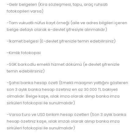
-Gelir belgeleri (Kira sözleşmesi, tapu, araç ruhsatı
fotokopileri varsa)
-Tam vukuatlı nüfus kayıt örneği (aile ve adres bilgileri içeren
belge detaylı olarak e-devlet şifresiyle alınmalıdır)
-İkamet belgesi (E-devlet şifrenizle temin edebilirsiniz)
-Kimlik fotokopisi
-SGK barkodlu emekli hizmet dökümü (e devlet şifrenizle
temin edebilirsiniz)
-Şahsi banka hesap özeti (Emekli maaşının yattığını gösteren
son 3 aylık banka hesap özetiniz en az 30.000 TL bakiyeli
olmalıdır. Belge kaşe, ıslak imza olarak alınıp banka imza
sirküleri fotokopisi ile sunulmalıdır)
-Varsa Euro ve USD birikim hesap özetleri (Son 3 aylık banka
hesap özetiniz kaşe, ıslak imzalı olarak alınıp banka imza
sirküleri fotokopisi ile sunulmalıdır)