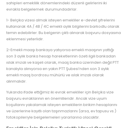
sahipleri emeklilik dönemlerindeki düzenli gelirlerini iki
evrakla belgelemek durumundadırlar.
1- Belçika vizesi almak isteyen emekliler e-devlet şifrelerini
kullanarak 4A / 4B / 4C emekli aylık bilgilerini barkodlu olarak
temin edebilirler. Bu belgenin çıktı alınarak başvuru dosyasına
eklenmesi yeterlidir.
2-Emekli maaşı bankaya yatıyorsa emekli maaşının yattığı
son 3 aylık banka hesap hareketlerinin özeti ilgili bankadan
ıslak imzalı ve kaşeli olarak, maaş banka üzerinden değil PTT
kanalıyla alınıyorsa en yakın PTT Şubesi’nden son 3 aylık
emekli maaş bordrosu mühürlü ve ıslak imzalı olarak
alınmalıdır.
Yukarıda ifade ettiğimiz iki evrak emekliler için Belçika vize
başvuru evraklarının en önemlileridir. Ancak vize uyum
koşullarını yakalamak isteyen emeklilerin birikim hesaplarını
ve üzerlerine kayıtlı olan taşınmazlarını (arsa, ev tapusu vs.)
fotokopileriyle belgelemeleri yararlarına olacaktır.