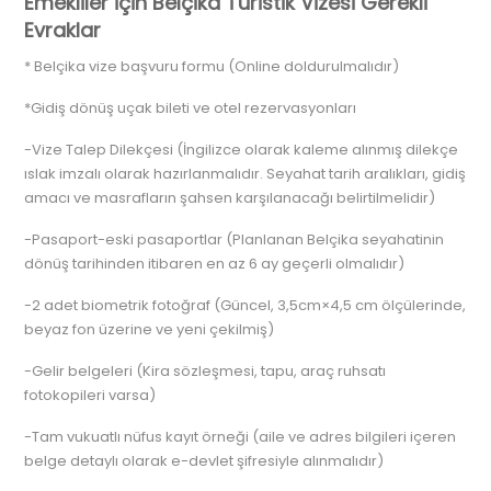
Emekliler İçin Belçika Turistik Vizesi Gerekli
Evraklar
* Belçika vize başvuru formu (Online doldurulmalıdır)
*Gidiş dönüş uçak bileti ve otel rezervasyonları
-Vize Talep Dilekçesi (İngilizce olarak kaleme alınmış dilekçe
ıslak imzalı olarak hazırlanmalıdır. Seyahat tarih aralıkları, gidiş
amacı ve masrafların şahsen karşılanacağı belirtilmelidir)
-Pasaport-eski pasaportlar (Planlanan Belçika seyahatinin
dönüş tarihinden itibaren en az 6 ay geçerli olmalıdır)
-2 adet biometrik fotoğraf (Güncel, 3,5cm×4,5 cm ölçülerinde,
beyaz fon üzerine ve yeni çekilmiş)
-Gelir belgeleri (Kira sözleşmesi, tapu, araç ruhsatı
fotokopileri varsa)
-Tam vukuatlı nüfus kayıt örneği (aile ve adres bilgileri içeren
belge detaylı olarak e-devlet şifresiyle alınmalıdır)