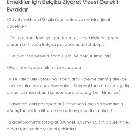
Emekliler İçin Belçika Ziyaret Vizesi Gerekli
Evraklar
-Davet mektubu (Belçika’dan belediye onaylı orijinal
davetiye)
– Belçika’dan davetiye gönderen kişi veya kişilerin geçerli
oturum kartı veya Belçika pasaportunun fotokopisi
– Belçika vize başvuru formu (Online doldurulmalıdır)
-Gidiş dönüş uçak bileti rezervasyonu
-Vize Talep Dilekçesi (İngilizce olarak kaleme alınmış dilekçe
ıslak imzalı olarak hazırlanmalıdır. Seyahat tarih aralıkları, gidiş
amacı ve masrafların şahsen karşılanacağı belirtilmelidir)
-Pasaport-eski pasaportlar (Planlanan Belçika seyahatinin
dönüş tarihinden itibaren en az 6 ay geçerli olmalıdır)
-2 adet biometrik fotoğraf (Güncel, 3,5cm×4,5 cm ölçülerinde,
beyaz fon üzerine ve yeni çekilmiş)