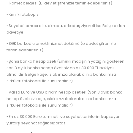
-İkamet belgesi (E-devlet şifrenizle temin edebilirsiniz)
-Kimlik fotokopisi
-Seyahat amacı aile, akraba, arkadaş ziyareti ise Belçika’dan
davetiye
-SGK barkodlu emekli hizmet dökümü (e devlet şifrenizle
temin edebilirsiniz)
-Şahsi banka hesap özeti (Emekli maaşının yattığını gösteren
son 3 aylık banka hesap özetiniz en az 30.000 TL bakiyeli
olmalıdır. Belge kaşe, ıslak imza olarak alınıp banka imza
sirküleri fotokopisi ile sunulmalıdır)
-Varsa Euro ve USD birikim hesap özetleri (Son 3 aylık banka
hesap özetiniz kaşe, ıslak imzalı olarak alınıp banka imza
sirküleri fotokopisi ile sunulmalıdır)
-En az 30.000 Euro teminatlı ve seyahat tarihlerini kapsayan
yurtdışı seyahat sağlık sigortası