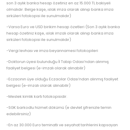
son 3 aylık banka hesap özetiniz en az 15.000 TL bakiyeli
olmalıdır. Belge kaşe, ıslak imza olarak alınıp banka imza
sirküleri fotokopisi ile sunulmalıdır)
-Varsa Euro ve USD birikim hesap özetleri (Son 3 aylık banka
hesap özetiniz kaşe, ıslak imzalı olarak alınıp banka imza
sirküleri fotokopisi ile sunulmalıdır)
-Vergi levhası ve imza beyannamesi fotokopileri
-Doktorun üyesi bulunduğu İl Tabip Odası’ndan alınmış
faaliyet belgesi (e-imzalı olarak alınabilir)
-Eczacının üye olduğu Eczacılar Odası’ndan alınmış faaliyet
belgesi (e-imzalı olarak alınabilir)
-Meslek kimlik kartı fotokopisidir.
-SGK barkodlu hizmet dökümü (e devlet şifrenizle temin
edebilirsiniz)
-En az 30.000 Euro teminatlı ve seyahat tarihlerini kapsayan