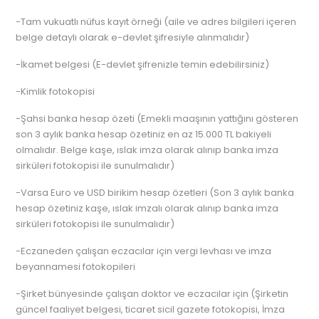
-Tam vukuatlı nüfus kayıt örneği (aile ve adres bilgileri içeren
belge detaylı olarak e-devlet şifresiyle alınmalıdır)
-İkamet belgesi (E-devlet şifrenizle temin edebilirsiniz)
-Kimlik fotokopisi
-Şahsi banka hesap özeti (Emekli maaşının yattığını gösteren
son 3 aylık banka hesap özetiniz en az 15.000 TL bakiyeli
olmalıdır. Belge kaşe, ıslak imza olarak alınıp banka imza
sirküleri fotokopisi ile sunulmalıdır)
-Varsa Euro ve USD birikim hesap özetleri (Son 3 aylık banka
hesap özetiniz kaşe, ıslak imzalı olarak alınıp banka imza
sirküleri fotokopisi ile sunulmalıdır)
-Eczaneden çalışan eczacılar için vergi levhası ve imza
beyannamesi fotokopileri
-Şirket bünyesinde çalışan doktor ve eczacılar için (Şirketin
güncel faaliyet belgesi, ticaret sicil gazete fotokopisi, İmza