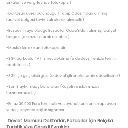
sirküleri ve vergi levhası fotokopisi)
-Doktorun üyesi bulunduğu İl Tabip Odası’ndan alınmış
faaliyet belgesi (e-imzalı olarak alınabilir)
-Eczacının üye olduğu Eczacılar Odası’ndan alınmış faaliyet
belgesi (e-imzalı olarak alınabilir)
-Meslek kimlik kartı fotokopisidir.
-SGK barkodlu 4A hizmet dökümü (e devlet şifrenizle temin
edebilirsiniz)
-SGK işe giriş bildirgesi (e devlet şifrenizle temin edebilirsiniz)
-Son 3 aylık maaş bordroları (Kaşeli ve ıslak imzalı
hazırlanmalıdır)
-En az 30.000 Euro teminatlı ve seyahat tarihlerini kapsayan
yurtdışı seyahat sağlık sigortası
Devlet Memuru Doktorlar, Eczacılar İçin Belçika
Turistik Vize Gerekli Evraklar