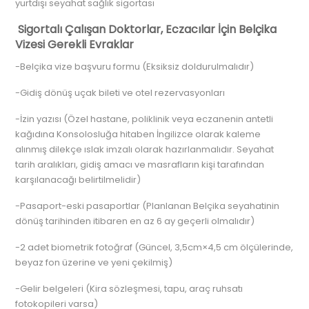
yurtdışı seyahat sağlık sigortası
Sigortalı Çalışan Doktorlar, Eczacılar İçin Belçika
Vizesi Gerekli Evraklar
-Belçika vize başvuru formu (Eksiksiz doldurulmalıdır)
-Gidiş dönüş uçak bileti ve otel rezervasyonları
-İzin yazısı (Özel hastane, poliklinik veya eczanenin antetli
kağıdına Konsolosluğa hitaben İngilizce olarak kaleme
alınmış dilekçe ıslak imzalı olarak hazırlanmalıdır. Seyahat
tarih aralıkları, gidiş amacı ve masrafların kişi tarafından
karşılanacağı belirtilmelidir)
-Pasaport-eski pasaportlar (Planlanan Belçika seyahatinin
dönüş tarihinden itibaren en az 6 ay geçerli olmalıdır)
-2 adet biometrik fotoğraf (Güncel, 3,5cm×4,5 cm ölçülerinde,
beyaz fon üzerine ve yeni çekilmiş)
-Gelir belgeleri (Kira sözleşmesi, tapu, araç ruhsatı
fotokopileri varsa)