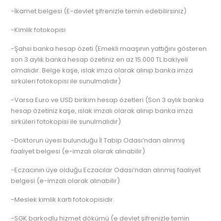
-İkamet belgesi (E-devlet şifrenizle temin edebilirsiniz)
-Kimlik fotokopisi
-Şahsi banka hesap özeti (Emekli maaşının yattığını gösteren
son 3 aylık banka hesap özetiniz en az 15.000 TL bakiyeli
olmalıdır. Belge kaşe, ıslak imza olarak alınıp banka imza
sirküleri fotokopisi ile sunulmalıdır)
-Varsa Euro ve USD birikim hesap özetleri (Son 3 aylık banka
hesap özetiniz kaşe, ıslak imzalı olarak alınıp banka imza
sirküleri fotokopisi ile sunulmalıdır)
-Doktorun üyesi bulunduğu İl Tabip Odası’ndan alınmış
faaliyet belgesi (e-imzalı olarak alınabilir)
-Eczacının üye olduğu Eczacılar Odası’ndan alınmış faaliyet
belgesi (e-imzalı olarak alınabilir)
-Meslek kimlik kartı fotokopisidir.
-SGK barkodlu hizmet dökümü (e devlet şifrenizle temin