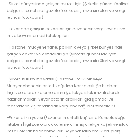
-Şirket bünyesinde çalışan avukat için (Şirketin güncel faaliyet
belgesi, ticaret sicil gazete fotokopisi, İmza sirküleri ve vergi
levhası fotokopisi)
-Eczanede çalışan eczacılar için eczanenin vergi levhası ve
imza beyannamesi fotokopileri
-Hastane, muayenehane, poliklinik veya şirket bünyesinde
çalışan doktor ve eczacılar için (Şirketin güncel faaliyet
belgesi, ticaret sicil gazete fotokopisi, İmza sirküleri ve vergi
levhası fotokopisi)
-Şirket-Kurum İzin yazısı (Hastane, Poliklinik veya
Muayenehanenin antetli kağıdına Konsolosluğa hitaben
İngilizce olarak kaleme alınmış dilekçe ıslak imzalı olarak
hazırlanmalıdır. Seyahat tarih aralıkları, gidiş amacı ve
masrafların kişi tarafından karşılanacağı belirtilmelidir)
-Eczane izin yazısı (Eczanenin antetli kağıdına Konsolosluğa
hitaben İngilizce olarak kaleme alınmış dilekçe kaşeli ve ıslak
imzalı olarak hazırlanmalıdır. Seyahat tarih aralıkları, gidiş