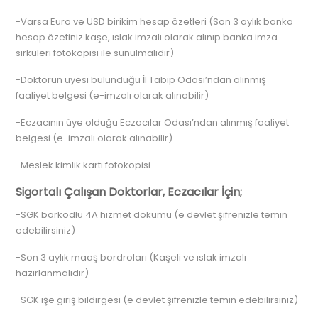
-Varsa Euro ve USD birikim hesap özetleri (Son 3 aylık banka
hesap özetiniz kaşe, ıslak imzalı olarak alınıp banka imza
sirküleri fotokopisi ile sunulmalıdır)
-Doktorun üyesi bulunduğu İl Tabip Odası’ndan alınmış
faaliyet belgesi (e-imzalı olarak alınabilir)
-Eczacının üye olduğu Eczacılar Odası’ndan alınmış faaliyet
belgesi (e-imzalı olarak alınabilir)
-Meslek kimlik kartı fotokopisi
Sigortalı Çalışan Doktorlar, Eczacılar İçin;
-SGK barkodlu 4A hizmet dökümü (e devlet şifrenizle temin
edebilirsiniz)
-Son 3 aylık maaş bordroları (Kaşeli ve ıslak imzalı
hazırlanmalıdır)
-SGK işe giriş bildirgesi (e devlet şifrenizle temin edebilirsiniz)