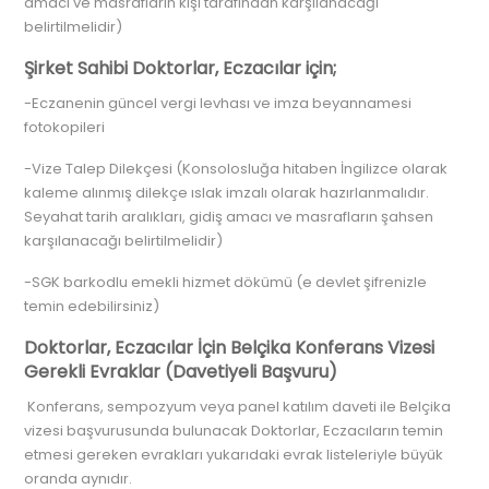
amacı ve masrafların kişi tarafından karşılanacağı
belirtilmelidir)
Şirket Sahibi Doktorlar, Eczacılar için;
-Eczanenin güncel vergi levhası ve imza beyannamesi
fotokopileri
-Vize Talep Dilekçesi (Konsolosluğa hitaben İngilizce olarak
kaleme alınmış dilekçe ıslak imzalı olarak hazırlanmalıdır.
Seyahat tarih aralıkları, gidiş amacı ve masrafların şahsen
karşılanacağı belirtilmelidir)
-SGK barkodlu emekli hizmet dökümü (e devlet şifrenizle
temin edebilirsiniz)
Doktorlar, Eczacılar İçin Belçika Konferans Vizesi
Gerekli Evraklar (Davetiyeli Başvuru)
Konferans, sempozyum veya panel katılım daveti ile Belçika
vizesi başvurusunda bulunacak Doktorlar, Eczacıların temin
etmesi gereken evrakları yukarıdaki evrak listeleriyle büyük
oranda aynıdır.