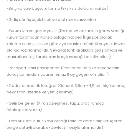
-Belçika vize başvuru formu (Eksiksiz doldurulmalıdır)
-Gidiş dönüş uçak bileti ve otel rezervasyonları
-Kurum İzin ve görev yazısı (Doktor ve eczacının görev yaptığı
kurum tarafından Konsolosluğa hitaben İngilizce olarak
kaleme alınmış izin ve görev yazısı ıslak mühürlü veya e-imzalı
olarak hazırlanmalıdır. Seyahat tarih aralıkları, gidiş amacı ve
masrafların kişi tarafından karşılanacağı belirtilmelidir)
-Pasaport-eski pasaportlar (Planlanan Belçika seyahatinin
dönüş tarihinden itibaren en az 6 ay geçerli olmalıdır)
-2 adet biometrik fotoğraf (Güncel, 3,5cm×4,5 cm ölçülerinde,
beyaz fon üzerine ve yeni çekilmiş)
-Gelir belgeleri (Kira sözleşmesi, tapu, araç ruhsatı
fotokopileri varsa)
-Tam vukuatlı nüfus kayıt örneği (aile ve adres bilgileri içeren
belge detaylı olarak e-devlet şifresiyle alınmalıdır)