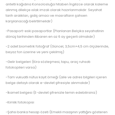
antetli kağıdına Konsolosluğa hitaben İngilizce olarak kaleme
alınmış dilekçe ıslak imzalı olarak hazırlanmalıdır. Seyahat
tarih aralıkları, gidiş amacı ve masrafların şahsen
karşılanacağı belirtilmelidir)
-Pasaport-eski pasaportlar (Planlanan Belçika seyahatinin
dönüş tarihinden itibaren en az 6 ay geçerli olmalıdır)
-2 adet biometrik fotoğraf (Güncel, 3,5cm×4,5 cm ölçülerinde,
beyaz fon üzerine ve yeni çekilmiş)
-Gelir belgeleri (Kira sözleşmesi, tapu, araç ruhsatı
fotokopileri varsa)
-Tam vukuatlı nüfus kayıt örneği (aile ve adres bilgileri içeren
belge detaylı olarak e-devlet şifresiyle alınmalıdır)
-İkamet belgesi (E-devlet şifrenizle temin edebilirsiniz)
-Kimlik fotokopisi
-Şahsi banka hesap özeti (Emekli maaşının yattığını gösteren