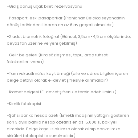
-Gidiş dönüş uçak bileti rezervasyonu
-Pasaport-eski pasaportlar (Planlanan Belçika seyahatinin
dönüş tarihinden itibaren en az 6 ay geçerli olmalıdır)
-2 adet biometrik fotoğraf (Güncel, 3,5cm×4,5 cm ölçülerinde,
beyaz fon üzerine ve yeni çekilmiş)
-Gelir belgeleri (Kira sözleşmesi, tapu, araç ruhsatı
fotokopileri varsa)
-Tam vukuatlı nüfus kayıt örneği (aile ve adres bilgileri içeren
belge detaylı olarak e-devlet şifresiyle alınmalıdır)
-İkamet belgesi (E-devlet şifrenizle temin edebilirsiniz)
-Kimlik fotokopisi
-Şahsi banka hesap özeti (Emekli maaşının yattığını gösteren
son 3 aylık banka hesap özetiniz en az 15.000 TL bakiyeli
olmalıdır. Belge kaşe, ıslak imza olarak alınıp banka imza
sirküleri fotokopisi ile sunulmalıdır)