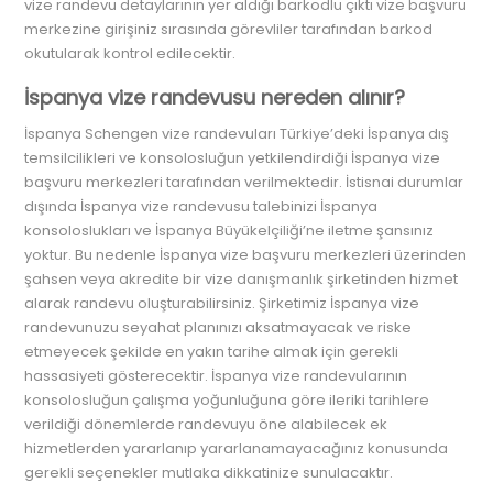
vize randevu detaylarının yer aldığı barkodlu çıktı vize başvuru
merkezine girişiniz sırasında görevliler tarafından barkod
okutularak kontrol edilecektir.
İspanya vize randevusu nereden alınır?
İspanya Schengen vize randevuları Türkiye’deki İspanya dış
temsilcilikleri ve konsolosluğun yetkilendirdiği İspanya vize
başvuru merkezleri tarafından verilmektedir. İstisnai durumlar
dışında İspanya vize randevusu talebinizi İspanya
konsoloslukları ve İspanya Büyükelçiliği’ne iletme şansınız
yoktur. Bu nedenle İspanya vize başvuru merkezleri üzerinden
şahsen veya akredite bir vize danışmanlık şirketinden hizmet
alarak randevu oluşturabilirsiniz. Şirketimiz İspanya vize
randevunuzu seyahat planınızı aksatmayacak ve riske
etmeyecek şekilde en yakın tarihe almak için gerekli
hassasiyeti gösterecektir. İspanya vize randevularının
konsolosluğun çalışma yoğunluğuna göre ileriki tarihlere
verildiği dönemlerde randevuyu öne alabilecek ek
hizmetlerden yararlanıp yararlanamayacağınız konusunda
gerekli seçenekler mutlaka dikkatinize sunulacaktır.