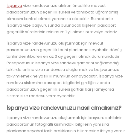
İspanya
vize randevunuzu alırken öncelikle mevcut
pasaportunuzun geçerlilik süresi ve tahribata uğramamış
olmasını kontrol etmek yararınıza olacaktır. Bu nedenle
İspanya vize başvurusunda bulunacak kişilerin pasaport
geçerlilik sürelerinin minimum 1 yıl olmasını tavsiye ederiz.
İspanya vize randevunuzu oluşturmak için mevcut
pasaportunuzun geçerlilik tarihi planlanan seyahatin dönüş
tarihinden itibaren en az 3 ay geçerli olmak durumundadır.
Pasaportunuz İspanya vize randevu şartlarını sağlamadığı
taktirde online vize randevusu oluşturmak ve başvurunuzu
takvimlemek ne yazık ki mümkün olmayacaktır. İspanya vize
randevu sistemine pasaport bilgilerini girdiğiniz anda
pasaportunuzun geçerlilik süresi şartları karşılamıyorsa
sistem size randevu vermeyecektir.
İspanya vize randevunuzu nasıl almalısınız?
İspanya vize randevunuzu oluşturmak için başvuru sahibinin
pasaportunun fotoğraflı kısmındaki bilgilerin yanı sıra
planlanan seyahat tarih aralıklarının bilinmesine ihtiyaç vardır.