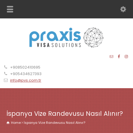
+908502410695
+905434627393
info@pvs.com.tr
İspanya Vize Randevusu Nasıl Alınır?
Home
İspanya Vize Randevusu Nasıl Alınır?