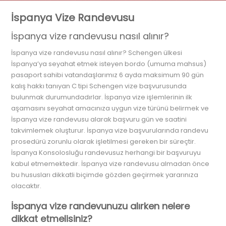
İspanya Vize Randevusu
İspanya vize randevusu nasıl alınır?
İspanya vize randevusu nasıl alınır? Schengen ülkesi
İspanya’ya seyahat etmek isteyen bordo (umuma mahsus)
pasaport sahibi vatandaşlarımız 6 ayda maksimum 90 gün
kalış hakkı tanıyan C tipi Schengen vize başvurusunda
bulunmak durumundadırlar. İspanya vize işlemlerinin ilk
aşamasını seyahat amacınıza uygun vize türünü belirmek ve
İspanya vize randevusu alarak başvuru gün ve saatini
takvimlemek oluşturur. İspanya vize başvurularında randevu
prosedürü zorunlu olarak işletilmesi gereken bir süreçtir.
İspanya Konsolosluğu randevusuz herhangi bir başvuruyu
kabul etmemektedir. İspanya vize randevusu almadan önce
bu hususları dikkatli biçimde gözden geçirmek yararınıza
olacaktır.
İspanya vize randevunuzu alırken nelere
dikkat etmelisiniz?