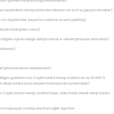
ların şahsen karşılanacağı belirtilmelidir)
 seyahatinin dönüş tarihinden itibaren en az 6 ay geçerli olmalıdır)
 cm ölçülerinde, beyaz fon üzerine ve yeni çekilmiş)
uhsatı fotokopileri varsa)
bilgileri içeren belge detaylı olarak e-devlet şifresiyle alınmalıdır)
ilirsiniz)
şifrenizle temin edebilirsiniz)
tığını gösteren son 3 aylık banka hesap özetiniz en az 30.000 TL
k alınıp banka imza sirküleri fotokopisi ile sunulmalıdır)
 3 aylık banka hesap özetiniz kaşe, ıslak imzalı olarak alınıp banka
rini kapsayan yurtdışı seyahat sağlık sigortası