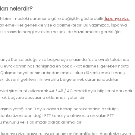
ları nelerdir?
ahibinin mesleki durumuna göre değişiklik gösterebilir.
İspanya vize
an emekliler genellikle vize alabilmektedir. Bu yazımızda, İspanya
u sırasında hangi evrakları ne şekilde hazırlamaları gerektiğini
panya Konsolosluğu vize başvuruşu sırasında fazla evrak talebinde
ru evraklarının hazırlanışında en çok dikkat edilmesi gereken nokta
r. Çalışma hayatlarının ardından emekli olup düzenli emekli maaşı
ki düzenli gelirlerini iki evrakla belgelemek durumundadırlar.
et şifrelerini kullanarak 4A / 4B / 4C emekli aylık bilgilerini barkodlu
ınarak başvuru dosyasına eklenmesi yeterlidir.
ın yattığı son 3 aylık banka hesap hareketlerinin özeti ilgili
banka üzerinden değil PTT kanalıyla alınıyorsa en yakın PTT
mühürlü ve ıslak imzalı olarak alınmalıdır.
in İspanya vize başvuru evraklarının en önemlileridir. Ancak vize uyum