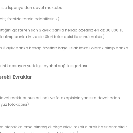
ti ise İspanya’dan davet mektubu
şifrenizle temin edebilirsiniz)
tığını gösteren son 3 aylık banka hesap özetiniz en az 30.000 TL
k alınıp banka imza sirküleri fotokopisi ile sunulmalıdır)
 3 aylık banka hesap özetiniz kaşe, ıslak imzalı olarak alınıp banka
rini kapsayan yurtdışı seyahat sağlık sigortası
erekli Evraklar
avet mektubunun orijinali ve fotokopisinin yanısıra davet eden
yüz fotokopisi)
ce olarak kaleme alınmış dilekçe ıslak imzalı olarak hazırlanmalıdır.