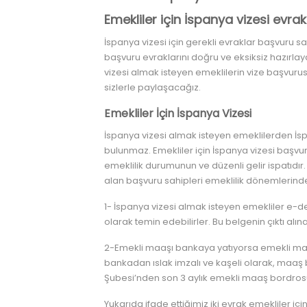
Emekliler için İspanya vizesi evrak
İspanya vizesi için gerekli evraklar başvuru s
başvuru evraklarını doğru ve eksiksiz hazırlay
vizesi almak isteyen emeklilerin vize başvurus
sizlerle paylaşacağız.
Emekliler İçin İspanya Vizesi
İspanya vizesi almak isteyen emeklilerden İs
bulunmaz. Emekliler için İspanya vizesi başvu
emeklilik durumunun ve düzenli gelir ispatıdı
alan başvuru sahipleri emeklilik dönemlerinde
1- İspanya vizesi almak isteyen emekliler e-devl
olarak temin edebilirler. Bu belgenin çıktı al
2-Emekli maaşı bankaya yatıyorsa emekli maaşın
bankadan ıslak imzalı ve kaşeli olarak, maaş 
Şubesi’nden son 3 aylık emekli maaş bordrosu 
Yukarıda ifade ettiğimiz iki evrak emekliler iç