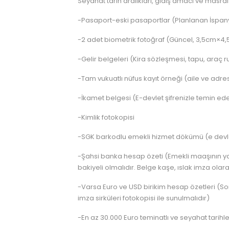
Seyahat tarih aralıkları, gidiş amacı ve masraf
-Pasaport-eski pasaportlar (Planlanan İspanya
-2 adet biometrik fotoğraf (Güncel, 3,5cm×4,5
-Gelir belgeleri (Kira sözleşmesi, tapu, araç r
-Tam vukuatlı nüfus kayıt örneği (aile ve adres 
-İkamet belgesi (E-devlet şifrenizle temin edeb
-Kimlik fotokopisi
-SGK barkodlu emekli hizmet dökümü (e devlet 
-Şahsi banka hesap özeti (Emekli maaşının yat
bakiyeli olmalıdır. Belge kaşe, ıslak imza olara
-Varsa Euro ve USD birikim hesap özetleri (Son
imza sirküleri fotokopisi ile sunulmalıdır)
-En az 30.000 Euro teminatlı ve seyahat tarihle