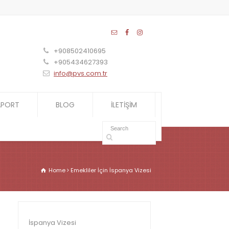
+908502410695
+905434627393
info@pvs.com.tr
APORT
BLOG
İLETİŞİM
Home
Emekliler İçin İspanya Vizesi
İspanya Vizesi