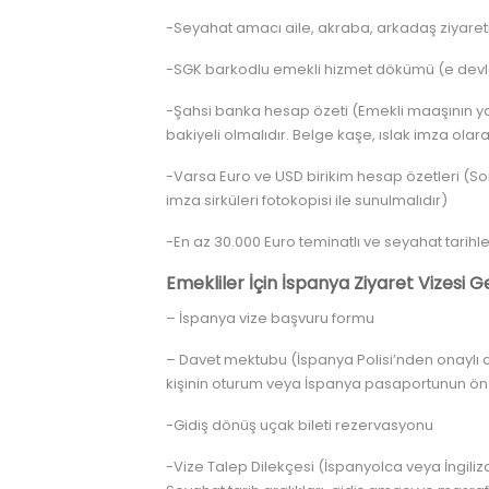
-Seyahat amacı aile, akraba, arkadaş ziyare
-SGK barkodlu emekli hizmet dökümü (e devlet 
-Şahsi banka hesap özeti (Emekli maaşının yat
bakiyeli olmalıdır. Belge kaşe, ıslak imza olara
-Varsa Euro ve USD birikim hesap özetleri (Son
imza sirküleri fotokopisi ile sunulmalıdır)
-En az 30.000 Euro teminatlı ve seyahat tarihle
Emekliler İçin İspanya Ziyaret Vizesi G
– İspanya vize başvuru formu
– Davet mektubu (İspanya Polisi’nden onaylı d
kişinin oturum veya İspanya pasaportunun ön 
-Gidiş dönüş uçak bileti rezervasyonu
-Vize Talep Dilekçesi (İspanyolca veya İngiliz