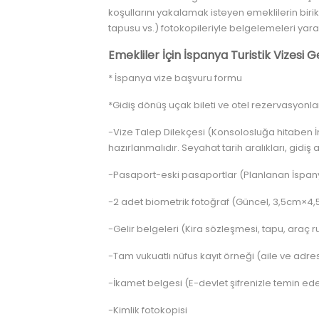
koşullarını yakalamak isteyen emeklilerin birik
tapusu vs.) fotokopileriyle belgelemeleri yarar
Emekliler İçin İspanya Turistik Vizesi G
* İspanya vize başvuru formu
*Gidiş dönüş uçak bileti ve otel rezervasyonla
-Vize Talep Dilekçesi (Konsolosluğa hitaben İn
hazırlanmalıdır. Seyahat tarih aralıkları, gidi
-Pasaport-eski pasaportlar (Planlanan İspanya
-2 adet biometrik fotoğraf (Güncel, 3,5cm×4,5
-Gelir belgeleri (Kira sözleşmesi, tapu, araç r
-Tam vukuatlı nüfus kayıt örneği (aile ve adres 
-İkamet belgesi (E-devlet şifrenizle temin edeb
-Kimlik fotokopisi