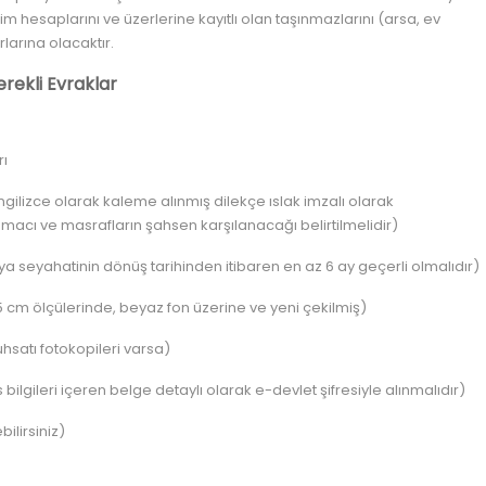
im hesaplarını ve üzerlerine kayıtlı olan taşınmazlarını (arsa, ev
larına olacaktır.
erekli Evraklar
rı
gilizce olarak kaleme alınmış dilekçe ıslak imzalı olarak
ş amacı ve masrafların şahsen karşılanacağı belirtilmelidir)
 seyahatinin dönüş tarihinden itibaren en az 6 ay geçerli olmalıdır)
 cm ölçülerinde, beyaz fon üzerine ve yeni çekilmiş)
uhsatı fotokopileri varsa)
bilgileri içeren belge detaylı olarak e-devlet şifresiyle alınmalıdır)
ilirsiniz)