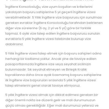
İngiltere Konsolosluğu, vize uyum koşulları ve kriterlerini
yakalayan başvuru sahiplerine 5 yıl geçerli İngiltere vizesi
verebilmektedir. 5 Yıllık İngiltere vize başvurusu için sunulması
gereken evraklar İngiltere Konsolosluğu tarafından belirlenen
diğer vize sürelerine (6 ay, 2 yıl ve 5 yıl) göre bir farklılık
taşımaz. 6 aylık vize talep edilen İngiltere başvurusu sunulan
evraklarla 5 yıllık İngiltere vizesi talebinde bulunup vize
alabilirsiniz.
5 Yıllık İngiltere vizesi talep etmek için başvuru sahipleri adına
herhangi bir kısıtlama yoktur. Ancak yine de tavsiye edilen
pasaportlarınızda İngiltere vize veya seyahat sicilinizin
bulunmasıdır. Sık seyahat etmeyen ve Birleşik Krallık
topraklarına daha önce ayak basmamış başvuru sahiplerine
ilk İngiltere vize başvuruları sırasında 5 yıllık İngiltere vizesi
talep etmelerini genel olarak tavsiye etmiyoruz.
5 yıllık İngiltere vizesi almak için dikkat edilmesi gereken bir
diğer önemli nokta ise düzenli gelir ve mali durumunuzun
güçlü olması gerekliliğidir. Eğer mali durumunuz yetersiz ve