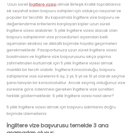
Uzun süreli
İngiltere vizesi
almak Birleşik Krallık topraklarına
sık seyahat eden başvuru sahipleri için oldukça rasyonel ve
popüler bir tercihtir. Bu kapsamda İngiltere vize başvuru ve
değerlendirme kriterlerini karşılayan kişiler uzun süreli
İngiltere vizesi alabilirler. 5 yıllık İngiltere vizesi alacak olan
başvuru sahiplerinin vize prosedürleri açısından belli
aşamaları eksiksiz ve dikkatli biçimde hayata geçirmeleri
gerekmektedir. Pasaportunuza uzun süreli İngiltere vizesi
basılmasını ve İngiltere vize başvurusunu sıkça yapma
zahmetinden kurtulmak için 5 yıllık İngiltere vizesi almak
mantıklı bir tercih olabilir. İngiltere Konsolosluğu, başvuru
sahiplerine vize sürelerini 6 ay, 2 yıl, 5 yıl ve 10 yıl olarak seçme
şansı tanıyan bir konsolosluktur. Ancak seçmiş olduğunuz vize
süresine göre ödenmesi gereken İngiltere vize ücretleri
farklılık göstermektedir. 5 yıllık İngiltere vizesi nasıl alınır?
5 yıllık İngiltere vizesi almak için başvuru adımlarını doğru
biçimde izlemelisiniz.
İngiltere vize başvurusu temelde 3 ana
aşamadan oluşur;