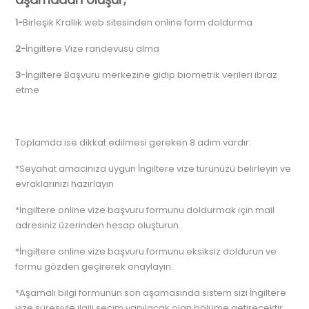
1-
Birleşik Krallık web sitesinden online form doldurma
2-
İngiltere Vize randevusu alma
3-
İngiltere Başvuru merkezine gidip biometrik verileri ibraz
etme
Toplamda ise dikkat edilmesi gereken 8 adım vardır:
*Seyahat amacınıza uygun İngiltere vize türünüzü belirleyin ve
evraklarınızı hazırlayın
*İngiltere online vize başvuru formunu doldurmak için mail
adresiniz üzerinden hesap oluşturun.
*İngiltere online vize başvuru formunu eksiksiz doldurun ve
formu gözden geçirerek onaylayın.
*Aşamalı bilgi formunun son aşamasında sistem sizi İngiltere
vize süresiyle ilgili seçim yapılacak olan bölüme getirecektir.