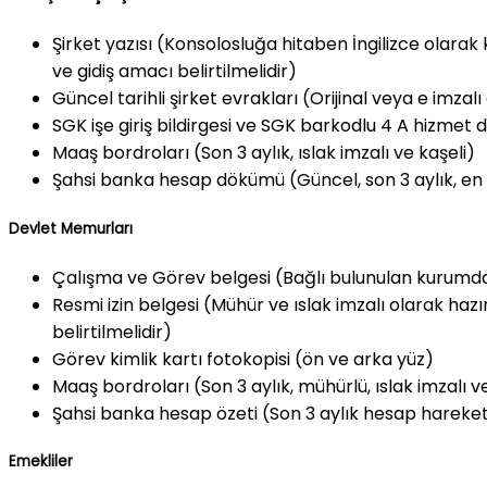
Şirket yazısı (Konsolosluğa hitaben İngilizce olarak 
ve gidiş amacı belirtilmelidir)
Güncel tarihli şirket evrakları (Orijinal veya e imzalı 
SGK işe giriş bildirgesi ve SGK barkodlu 4 A hizmet 
Maaş bordroları (Son 3 aylık, ıslak imzalı ve kaşeli)
Şahsi banka hesap dökümü (Güncel, son 3 aylık, en az 
Devlet Memurları
Çalışma ve Görev belgesi (Bağlı bulunulan kurumdan
Resmi izin belgesi (Mühür ve ıslak imzalı olarak hazı
belirtilmelidir)
Görev kimlik kartı fotokopisi (ön ve arka yüz)
Maaş bordroları (Son 3 aylık, mühürlü, ıslak imzalı 
Şahsi banka hesap özeti (Son 3 aylık hesap hareketlil
Emekliler