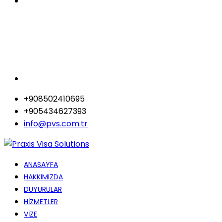
+908502410695
+905434627393
info@pvs.com.tr
ANASAYFA
HAKKIMIZDA
DUYURULAR
HİZMETLER
VİZE