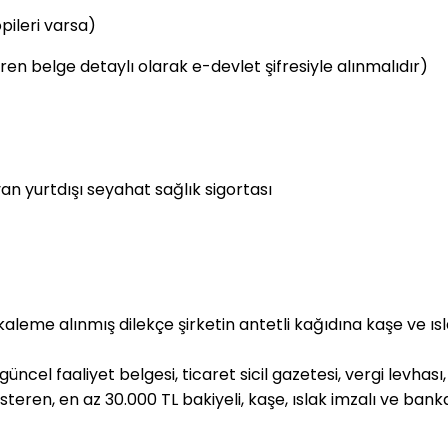
pileri varsa)
eren belge detaylı olarak e-devlet şifresiyle alınmalıdır)
an yurtdışı seyahat sağlık sigortası
kaleme alınmış dilekçe şirketin antetli kağıdına kaşe ve ısl
güncel faaliyet belgesi, ticaret sicil gazetesi, vergi levhası,
teren, en az 30.000 TL bakiyeli, kaşe, ıslak imzalı ve banka 