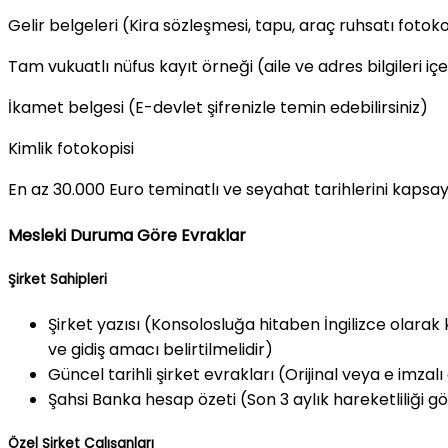
Gelir belgeleri (Kira sözleşmesi, tapu, araç ruhsatı fotoko
Tam vukuatlı nüfus kayıt örneği (aile ve adres bilgileri iç
İkamet belgesi (E-devlet şifrenizle temin edebilirsiniz)
Kimlik fotokopisi
En az 30.000 Euro teminatlı ve seyahat tarihlerini kapsay
Mesleki Duruma Göre Evraklar
Şirket Sahipleri
Şirket yazısı (Konsolosluğa hitaben İngilizce olarak 
ve gidiş amacı belirtilmelidir)
Güncel tarihli şirket evrakları (Orijinal veya e imzalı 
Şahsi Banka hesap özeti (Son 3 aylık hareketliliği gös
Özel Şirket Çalışanları