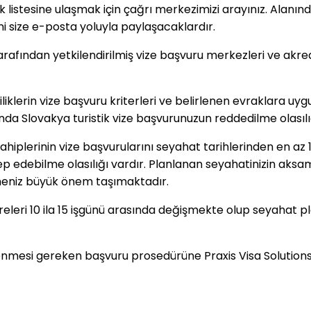
listesine ulaşmak için çağrı merkezimizi arayınız. Alanınd
sini size e-posta yoluyla paylaşacaklardır.
arafından yetkilendirilmiş vize başvuru merkezleri ve akre
çiliklerin vize başvuru kriterleri ve belirlenen evraklara u
da Slovakya turistik vize başvurunuzun reddedilme olasıl
hiplerinin vize başvurularını seyahat tarihlerinden en az
ep edebilme olasılığı vardır. Planlanan seyahatinizin ak
eniz büyük önem taşımaktadır.
süreleri 10 ila 15 işgünü arasında değişmekte olup seyahat
 izlenmesi gereken başvuru prosedürüne Praxis Visa Solutions