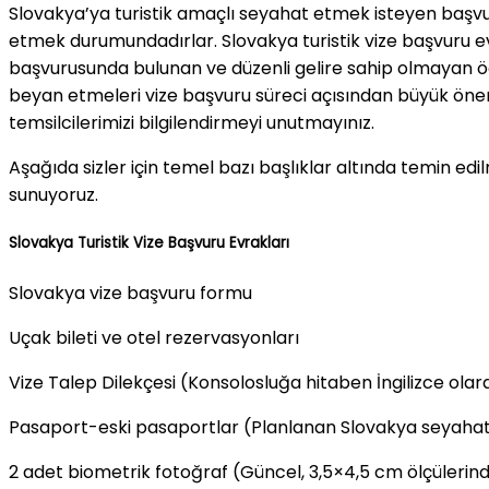
Slovakya’ya turistik amaçlı seyahat etmek isteyen başvu
etmek durumundadırlar. Slovakya turistik vize başvuru evr
başvurusunda bulunan ve düzenli gelire sahip olmayan öğ
beyan etmeleri vize başvuru süreci açısından büyük önem
temsilcilerimizi bilgilendirmeyi unutmayınız.
Aşağıda sizler için temel bazı başlıklar altında temin ed
sunuyoruz.
Slovakya Turistik Vize Başvuru Evrakları
Slovakya vize başvuru formu
Uçak bileti ve otel rezervasyonları
Vize Talep Dilekçesi (Konsolosluğa hitaben İngilizce olara
Pasaport-eski pasaportlar (Planlanan Slovakya seyahatin
2 adet biometrik fotoğraf (Güncel, 3,5×4,5 cm ölçülerind