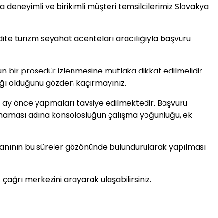
a deneyimli ve birikimli müşteri temsilcilerimiz Slovakya
dite turizm seyahat acenteları aracılığıyla başvuru
ygun bir prosedür izlenmesine mutlaka dikkat edilmelidir.
ığı olduğunu gözden kaçırmayınız.
 1 ay önce yapmaları tavsiye edilmektedir. Başvuru
samaması adına konsolosluğun çalışma yoğunluğu, ek
 planının bu süreler gözönünde bulundurularak yapılması
 çağrı merkezini arayarak ulaşabilirsiniz.