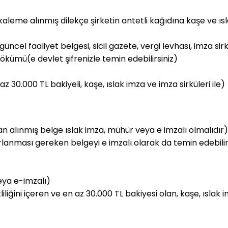
kaleme alınmış dilekçe şirketin antetli kağıdına kaşe ve ısl
güncel faaliyet belgesi, sicil gazete, vergi levhası, imza sir
dökümü(e devlet şifrenizle temin edebilirsiniz)
30.000 TL bakiyeli, kaşe, ıslak imza ve imza sirküleri ile)
 alınmış belge ıslak imza, mühür veya e imzalı olmalıdır)
rlanması gereken belgeyi e imzalı olarak da temin edebilirs
veya e-imzalı)
iğini içeren ve en az 30.000 TL bakiyesi olan, kaşe, ıslak i