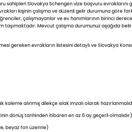
ru sahipleri Slovakya Schengen vize başvuru evraklarını 
akları kişinin çalışma ve düzenli gelir durumuna göre farkl
renciler, çalışmayanlar ve ev hanımlarının birinci derece
 taşımaktadır. Mevcut çalışma durumunuz aşağıda belirtilen
ilmesi gereken evrakların listesini detaylı ve Slovakya Kon
k kaleme alınmış dilekçe ıslak imzalı olarak hazırlanmalıdır
in dönüş tarihinden itibaren en az 6 ay geçerli olmalıdır
e, beyaz fon üzerine)