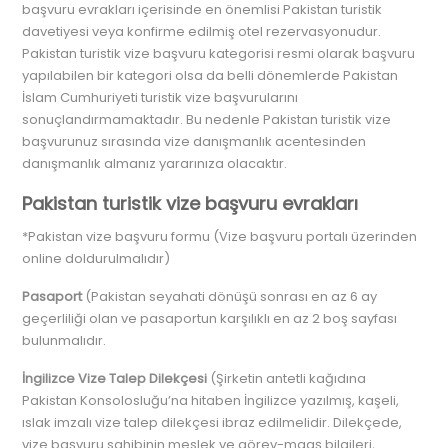
başvuru evrakları içerisinde en önemlisi Pakistan turistik
davetiyesi veya konfirme edilmiş otel rezervasyonudur.
Pakistan turistik vize başvuru kategorisi resmi olarak başvuru
yapılabilen bir kategori olsa da belli dönemlerde Pakistan
İslam Cumhuriyeti turistik vize başvurularını
sonuçlandırmamaktadır. Bu nedenle Pakistan turistik vize
başvurunuz sırasında vize danışmanlık acentesinden
danışmanlık almanız yararınıza olacaktır.
Pakistan turistik vize başvuru evrakları
*Pakistan vize başvuru formu (Vize başvuru portalı üzerinden
online doldurulmalıdır)
Pasaport
(Pakistan ​seyahati dönüşü sonrası en az 6 ay
geçerliliği olan ve pasaportun karşılıklı en az 2 boş sayfası
bulunmalıdır.
İngilizce Vize Talep Dilekçesi
(Şirketin antetli kağıdına
Pakistan Konsolosluğu’na hitaben İngilizce yazılmış, kaşeli,
ıslak imzalı vize talep dilekçesi ibraz edilmelidir. Dilekçede,
vize başvuru sahibinin meslek ve görev-maaş bilgileri,