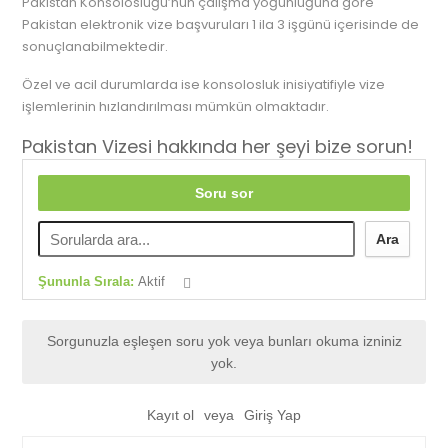
Pakistan Konsolosluğu’nun çalışma yoğunluğuna göre
Pakistan elektronik vize başvuruları 1 ila 3 işgünü içerisinde de
sonuçlanabilmektedir.
Özel ve acil durumlarda ise konsolosluk inisiyatifiyle vize
işlemlerinin hızlandırılması mümkün olmaktadır.
Pakistan Vizesi hakkında her şeyi bize sorun!
Soru sor
Ara
Şununla Sırala:
Aktif
Sorgunuzla eşleşen soru yok veya bunları okuma izniniz
yok.
Kayıt ol
veya
Giriş Yap