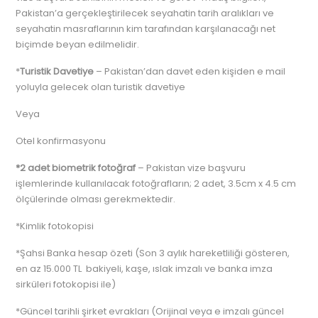
Pakistan’a gerçekleştirilecek seyahatin tarih aralıkları ve
seyahatin masraflarının kim tarafından karşılanacağı net
biçimde beyan edilmelidir.
*
Turistik Davetiye
– Pakistan’dan davet eden kişiden e mail
yoluyla gelecek olan turistik davetiye
Veya
Otel konfirmasyonu
*2 adet biometrik fotoğraf
– Pakistan vize başvuru
işlemlerinde kullanılacak fotoğrafların; 2 adet, 3.5cm x 4.5 cm
ölçülerinde olması gerekmektedir.
*Kimlik fotokopisi
*Şahsi Banka hesap özeti (Son 3 aylık hareketliliği gösteren,
en az 15.000 TL bakiyeli, kaşe, ıslak imzalı ve banka imza
sirküleri fotokopisi ile)
*Güncel tarihli şirket evrakları (Orijinal veya e imzalı güncel