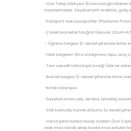
-Vize Talep Dilekçesi (Konsolosluğa hitaben İn
hazırlanmalıdır. Seyahat tarih aralıkları, gidiş
-Pasaport-eski pasaportlar (Planlanan Polonya
-2 adet biometrik fotoğraf (Güncel, 3,5cm×4,5
– Öğrenci belgesi (E-devlet şifrenizle temin ed
-Gelir belgeleri (Kira sözleşmesi, tapu, araç r
-Tam vukuatlı nüfus kayıt örneği (aile ve adres 
-İkamet belgesi (E-devlet şifrenizle temin edeb
-Kimlik fotokopisi
-Seyahat amacı aile, akraba, arkadaş ziyaret
-SGK barkodlu hizmet dökümü (e devlet şifreni
-Varsa şahsi banka hesap özetleri (Son 3 aylık
ıslak imza olarak alınıp banka imza sirküleri fo