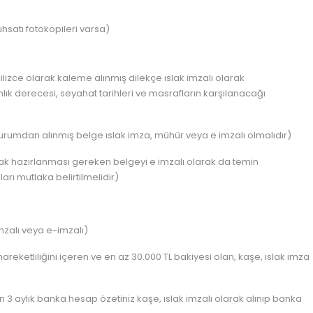
uhsatı fotokopileri varsa)
lizce olarak kaleme alınmış dilekçe ıslak imzalı olarak
nlık derecesi, seyahat tarihleri ve masrafların karşılanacağı
urumdan alınmış belge ıslak imza, mühür veya e imzalı olmalıdır)
arak hazırlanması gereken belgeyi e imzalı olarak da temin
ları mutlaka belirtilmelidir)
imzalı veya e-imzalı)
reketliliğini içeren ve en az 30.000 TL bakiyesi olan, kaşe, ıslak imza
 3 aylık banka hesap özetiniz kaşe, ıslak imzalı olarak alınıp banka