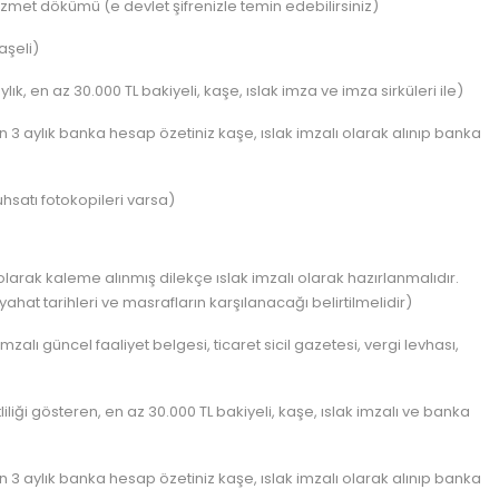
izmet dökümü (e devlet şifrenizle temin edebilirsiniz)
aşeli)
, en az 30.000 TL bakiyeli, kaşe, ıslak imza ve imza sirküleri ile)
 3 aylık banka hesap özetiniz kaşe, ıslak imzalı olarak alınıp banka
uhsatı fotokopileri varsa)
olarak kaleme alınmış dilekçe ıslak imzalı olarak hazırlanmalıdır.
ahat tarihleri ve masrafların karşılanacağı belirtilmelidir)
imzalı güncel faaliyet belgesi, ticaret sicil gazetesi, vergi levhası,
liği gösteren, en az 30.000 TL bakiyeli, kaşe, ıslak imzalı ve banka
 3 aylık banka hesap özetiniz kaşe, ıslak imzalı olarak alınıp banka