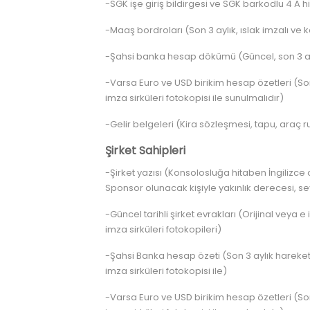
-SGK işe giriş bildirgesi ve SGK barkodlu 4 A h
-Maaş bordroları (Son 3 aylık, ıslak imzalı ve k
-Şahsi banka hesap dökümü (Güncel, son 3 aylık
-Varsa Euro ve USD birikim hesap özetleri (Son
imza sirküleri fotokopisi ile sunulmalıdır)
-Gelir belgeleri (Kira sözleşmesi, tapu, araç r
Şirket Sahipleri
-Şirket yazısı (Konsolosluğa hitaben İngilizce 
Sponsor olunacak kişiyle yakınlık derecesi, sey
-Güncel tarihli şirket evrakları (Orijinal veya e 
imza sirküleri fotokopileri)
-Şahsi Banka hesap özeti (Son 3 aylık hareketli
imza sirküleri fotokopisi ile)
-Varsa Euro ve USD birikim hesap özetleri (Son