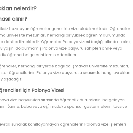
kları nelerdir?
asıl alınır?
ksiz hazırlayan öğrenciler genellikle vize alabilmektedir. Öğrenciler
ama üniversite mezunları, herhangi bir yüksek öğrenim kurumunda
dahil edilmektedir. Öğrenciler Polonya vizesi başlığı altında ilkokul,
ir. 18 yaşını doldurmamış Polonya vize başvuru sahipleri anne veya
dlu öğrenci belgelerini temin edebilirler.
renciler, herhangi bir yerde bağlı çalışmayan üniversite mezunları,
ter öğrencilerinin Polonya vize başvurusu sırasında hangi evrakları
paylaşacağız.
rencileri İçin Polonya Vizesi
onya vize başvuruları sırasında öğrencilik durumlarını belgeleyen
larını (anne, baba veya eş) mutlaka sponsor göstermelerini tavsiye
i evrak sunarak kanıtlayamayan öğrencilerin Polonya vize işlemleri