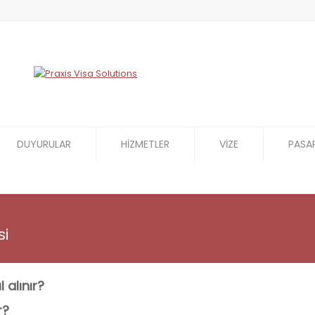
DUYURULAR
HİZMETLER
VİZE
PASA
si
 alınır?
r?