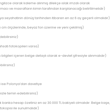
gilizce olarak kaleme alınmış dilekçe ıslak imzalı olarak
 amacı ve masrafların kimin tarafından karşılanacağı belirtilmelidir)
 seyahatinin dönüş tarihinden itibaren en az 6 ay geçerli olmalıdır)
 cm ölçülerinde, beyaz fon üzerine ve yeni çekilmiş)
ebilirsiniz)
uhsatı fotokopileri varsa)
bilgileri içeren belge detaylı olarak e-devlet şifresiyle alınmalıdır)
ilirsiniz)
i ise Polonya’dan davetiye
zle temin edebilirsiniz)
 banka hesap özetiniz en az 30.000 TL bakiyeli olmalıdır. Belge kaşe,
tokopisi ile sunulmalıdır)