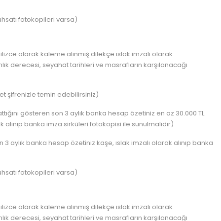
uhsatı fotokopileri varsa)
lizce olarak kaleme alınmış dilekçe ıslak imzalı olarak
nlık derecesi, seyahat tarihleri ve masrafların karşılanacağı
şifrenizle temin edebilirsiniz)
tığını gösteren son 3 aylık banka hesap özetiniz en az 30.000 TL
k alınıp banka imza sirküleri fotokopisi ile sunulmalıdır)
 3 aylık banka hesap özetiniz kaşe, ıslak imzalı olarak alınıp banka
uhsatı fotokopileri varsa)
lizce olarak kaleme alınmış dilekçe ıslak imzalı olarak
nlık derecesi, seyahat tarihleri ve masrafların karşılanacağı