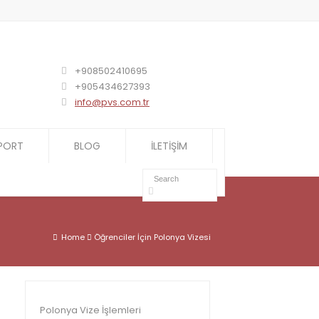
+908502410695
+905434627393
info@pvs.com.tr
PORT
BLOG
İLETİŞİM
Home
Öğrenciler İçin Polonya Vizesi
Polonya Vize İşlemleri