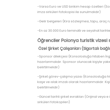
-Varsa Euro ve USD birikim hesap özetleri (Son
imza sirküleri fotokopisi ile sunulmalıdır)
-Gelir belgeleri (Kira sözleşmesi, tapu, araç r
-En az 30.000 Euro teminatlı ve seyahat tarihle
Öğrenciler Polonya turistik vizes
Özel Şirket Çalışanları (Sigortalı bağlı
-Sponsor dilekçesi (Konsolosluğa hitaben İngi
hazırlanmalıdır. Sponsor olunacak kişiyle yakı
belirtilmelidir)
-Şirket görev-çalışma yazısı (Konsolosluğa hit
kaşe ve ıslak imzalı olarak hazırlanmalıdır. Kişi
belirtilmelidir)
-Güncel tarihli şirket evrakları (Orijinal veya e
sirküleri fotokopileri)