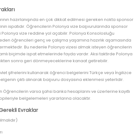
akları
arının hazırlanışında en çok dikkat edilmesi gereken nokta sponsor
inin ispatıdır. Öğrencilerin Polonya vize başvurularında sponsor
Polonya vize reddine yol açabilir. Polonya Konsolosluğu
 eden öğrencileri genç ve çalışma yaşamına hazırlık aşamasında
termektedir. Bu nedenle Polonya vizesi almak isteyen öğrencilerin
amlı biçimde ispat etmelerinde fayda vardır. Aksi taktirde Polonya
ikten sonra geri dönmeyeceklerine kanaat getirebilir.
et şifrelerini kullanarak öğrenci belgelerini Türkçe veya İngilizce
belgenin çıktı alınarak başvuru dosyasına eklenmesi yeterlidir.
 Öğrencilerin varsa şahsi banka hesaplarını ve üzerlerine kayıtlı
opileriyle belgelemeleri yararlarına olacaktır.
 Gerekli Evraklar
lmalıdır)
rı