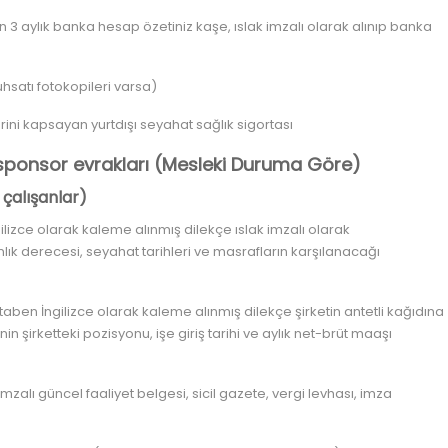
 3 aylık banka hesap özetiniz kaşe, ıslak imzalı olarak alınıp banka
uhsatı fotokopileri varsa)
rini kapsayan yurtdışı seyahat sağlık sigortası
i sponsor evrakları (Mesleki Duruma Göre)
 çalışanlar)
lizce olarak kaleme alınmış dilekçe ıslak imzalı olarak
nlık derecesi, seyahat tarihleri ve masrafların karşılanacağı
aben İngilizce olarak kaleme alınmış dilekçe şirketin antetli kağıdına
nin şirketteki pozisyonu, işe giriş tarihi ve aylık net-brüt maaşı
 imzalı güncel faaliyet belgesi, sicil gazete, vergi levhası, imza