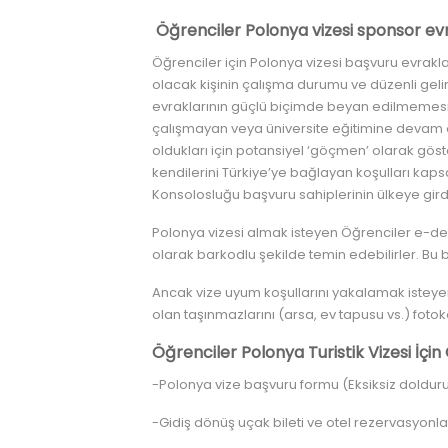
Öğrenciler Polonya vizesi sponsor evr
Öğrenciler için Polonya vizesi başvuru evrakl
olacak kişinin çalışma durumu ve düzenli gelir
evraklarının güçlü biçimde beyan edilmemesi 
çalışmayan veya üniversite eğitimine devam
oldukları için potansiyel ‘göçmen’ olarak gös
kendilerini Türkiye’ye bağlayan koşulları kaps
Konsolosluğu başvuru sahiplerinin ülkeye gird
Polonya vizesi almak isteyen Öğrenciler e-devl
olarak barkodlu şekilde temin edebilirler. Bu 
Ancak vize uyum koşullarını yakalamak isteyen
olan taşınmazlarını (arsa, ev tapusu vs.) fotok
Öğrenciler Polonya Turistik Vizesi İçin
-Polonya vize başvuru formu (Eksiksiz dolduru
-Gidiş dönüş uçak bileti ve otel rezervasyonla