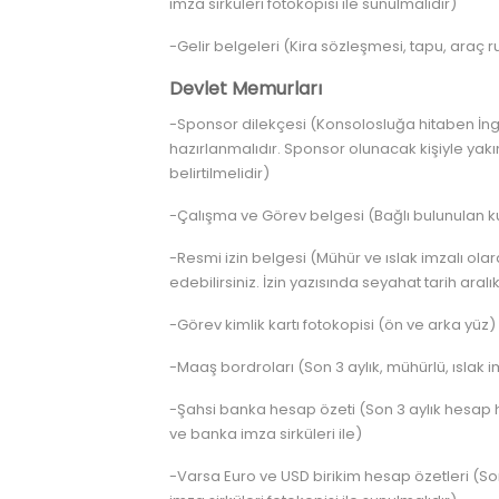
imza sirküleri fotokopisi ile sunulmalıdır)
-Gelir belgeleri (Kira sözleşmesi, tapu, araç r
Devlet Memurları
-Sponsor dilekçesi (Konsolosluğa hitaben İngi
hazırlanmalıdır. Sponsor olunacak kişiyle yakı
belirtilmelidir)
-Çalışma ve Görev belgesi (Bağlı bulunulan k
-Resmi izin belgesi (Mühür ve ıslak imzalı ol
edebilirsiniz. İzin yazısında seyahat tarih aralık
-Görev kimlik kartı fotokopisi (ön ve arka yüz)
-Maaş bordroları (Son 3 aylık, mühürlü, ıslak 
-Şahsi banka hesap özeti (Son 3 aylık hesap ha
ve banka imza sirküleri ile)
-Varsa Euro ve USD birikim hesap özetleri (Son