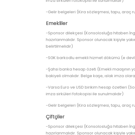
imza sirküleri fotokopisi ile sunulmalıdır)
-Gelir belgeleri (Kira sözleşmesi, tapu, araç r
Emekliler
-Sponsor dilekçesi (Konsolosluğa hitaben İngi
hazırlanmalıdır. Sponsor olunacak kişiyle yakı
belirtilmelidir)
-SGK barkodlu emekli hizmet dökümü (e devlet 
-Şahsi banka hesap özeti (Emekli maaşının yat
bakiyeli olmalıdır. Belge kaşe, ıslak imza olara
-Varsa Euro ve USD birikim hesap özetleri (Son
imza sirküleri fotokopisi ile sunulmalıdır)
-Gelir belgeleri (Kira sözleşmesi, tapu, araç r
Çiftçiler
-Sponsor dilekçesi (Konsolosluğa hitaben İngi
hazırlanmalıdır. Sponsor olunacak kişiyle yakı