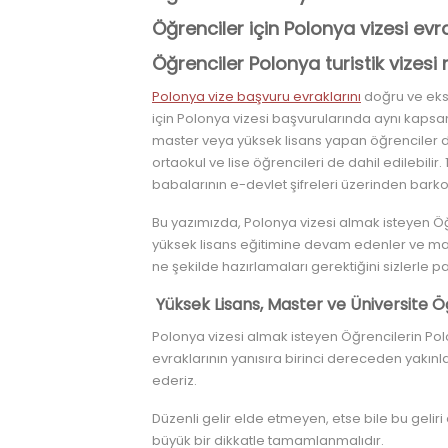
Öğrenciler için Polonya vizesi evra
Öğrenciler Polonya turistik vizesi n
Polonya vize başvuru evraklarını
doğru ve eksi
için Polonya vizesi başvurularında aynı kaps
master veya yüksek lisans yapan öğrenciler de 
ortaokul ve lise öğrencileri de dahil edilebil
babalarının e-devlet şifreleri üzerinden barko
Bu yazımızda, Polonya vizesi almak isteyen Öğ
yüksek lisans eğitimine devam edenler ve mas
ne şekilde hazırlamaları gerektiğini sizlerle 
Yüksek Lisans, Master ve Üniversite Öğ
Polonya vizesi almak isteyen Öğrencilerin Pol
evraklarının yanısıra birinci dereceden yakın
ederiz.
Düzenli gelir elde etmeyen, etse bile bu gelir
büyük bir dikkatle tamamlanmalıdır.