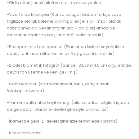
-Gidiş dönüş uçak bileti ve otel rezervasyonları
-Vize Talep Dilekçesi (Konsolosluğa hitaben Türkçe veya
İngilizce olarak kaleme alınmış dilekçe ıslak imzalı olarak
hazırlanmalıdır. Seyahat tarih aralıkları, gidiş amacı ve
masrafların şahsen karşılanacağı belirtilmelidir)
-Pasaport-eski pasaportlar (Planlanan İsviçre seyahatinin
dönüş tarihinden itibaren en az 6 ay geçerli olmalıdır)
-2 adet biometrik fotoğraf (Güncel, 3,5cm×4,5 cm ölçülerinde,
beyaz fon üzerine ve yeni çekilmiş)
-Gelir belgeleri (Kira sözleşmesi, tapu, araç ruhsatı
fotokopileri varsa)
-Tam vukuatlı nüfus kayıt örneği (aile ve adres bilgileri içeren
belge detaylı olarak e-devlet şifresiyle alınmalıdır)
-İkamet belgesi (E-devlet şifrenizle temin edebilirsiniz)
-Kimlik fotokopisi