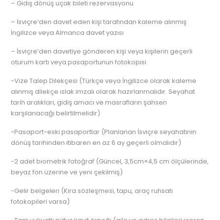
– Gidiş dönüş uçak bileti rezervasyonu
– İsviçre’den davet eden kişi tarafından kaleme alınmış
İngilizce veya Almanca davet yazısı
– İsviçre’den davetiye gönderen kişi veya kişilerin geçerli
oturum kartı veya pasaportunun fotokopisi
-Vize Talep Dilekçesi (Türkçe veya İngilizce olarak kaleme
alınmış dilekçe ıslak imzalı olarak hazırlanmalıdır. Seyahat
tarih aralıkları, gidiş amacı ve masrafların şahsen
karşılanacağı belirtilmelidir)
-Pasaport-eski pasaportlar (Planlanan İsviçre seyahatinin
dönüş tarihinden itibaren en az 6 ay geçerli olmalıdır)
-2 adet biometrik fotoğraf (Güncel, 3,5cm×4,5 cm ölçülerinde,
beyaz fon üzerine ve yeni çekilmiş)
-Gelir belgeleri (Kira sözleşmesi, tapu, araç ruhsatı
fotokopileri varsa)