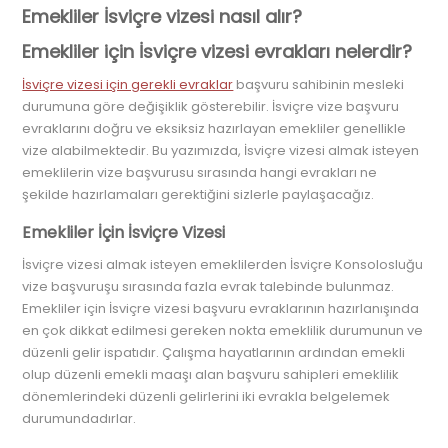
Emekliler İsviçre vizesi nasıl alır?
Emekliler için İsviçre vizesi evrakları nelerdir?
İsviçre vizesi için gerekli evraklar
başvuru sahibinin mesleki
durumuna göre değişiklik gösterebilir. İsviçre vize başvuru
evraklarını doğru ve eksiksiz hazırlayan emekliler genellikle
vize alabilmektedir. Bu yazımızda, İsviçre vizesi almak isteyen
emeklilerin vize başvurusu sırasında hangi evrakları ne
şekilde hazırlamaları gerektiğini sizlerle paylaşacağız.
Emekliler İçin İsviçre Vizesi
İsviçre vizesi almak isteyen emeklilerden İsviçre Konsolosluğu
vize başvuruşu sırasında fazla evrak talebinde bulunmaz.
Emekliler için İsviçre vizesi başvuru evraklarının hazırlanışında
en çok dikkat edilmesi gereken nokta emeklilik durumunun ve
düzenli gelir ispatıdır. Çalışma hayatlarının ardından emekli
olup düzenli emekli maaşı alan başvuru sahipleri emeklilik
dönemlerindeki düzenli gelirlerini iki evrakla belgelemek
durumundadırlar.