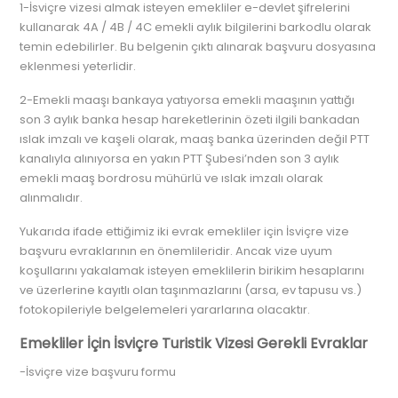
1-İsviçre vizesi almak isteyen emekliler e-devlet şifrelerini
kullanarak 4A / 4B / 4C emekli aylık bilgilerini barkodlu olarak
temin edebilirler. Bu belgenin çıktı alınarak başvuru dosyasına
eklenmesi yeterlidir.
2-Emekli maaşı bankaya yatıyorsa emekli maaşının yattığı
son 3 aylık banka hesap hareketlerinin özeti ilgili bankadan
ıslak imzalı ve kaşeli olarak, maaş banka üzerinden değil PTT
kanalıyla alınıyorsa en yakın PTT Şubesi’nden son 3 aylık
emekli maaş bordrosu mühürlü ve ıslak imzalı olarak
alınmalıdır.
Yukarıda ifade ettiğimiz iki evrak emekliler için İsviçre vize
başvuru evraklarının en önemlileridir. Ancak vize uyum
koşullarını yakalamak isteyen emeklilerin birikim hesaplarını
ve üzerlerine kayıtlı olan taşınmazlarını (arsa, ev tapusu vs.)
fotokopileriyle belgelemeleri yararlarına olacaktır.
Emekliler İçin İsviçre Turistik Vizesi Gerekli Evraklar
-İsviçre vize başvuru formu