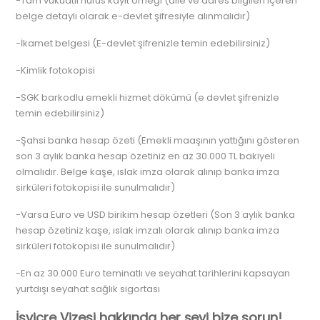
-Tam vukuatlı nüfus kayıt örneği (aile ve adres bilgileri içeren
belge detaylı olarak e-devlet şifresiyle alınmalıdır)
-İkamet belgesi (E-devlet şifrenizle temin edebilirsiniz)
-Kimlik fotokopisi
-SGK barkodlu emekli hizmet dökümü (e devlet şifrenizle
temin edebilirsiniz)
-Şahsi banka hesap özeti (Emekli maaşının yattığını gösteren
son 3 aylık banka hesap özetiniz en az 30.000 TL bakiyeli
olmalıdır. Belge kaşe, ıslak imza olarak alınıp banka imza
sirküleri fotokopisi ile sunulmalıdır)
-Varsa Euro ve USD birikim hesap özetleri (Son 3 aylık banka
hesap özetiniz kaşe, ıslak imzalı olarak alınıp banka imza
sirküleri fotokopisi ile sunulmalıdır)
-En az 30.000 Euro teminatlı ve seyahat tarihlerini kapsayan
yurtdışı seyahat sağlık sigortası
İsviçre Vizesi hakkında her şeyi bize sorun!