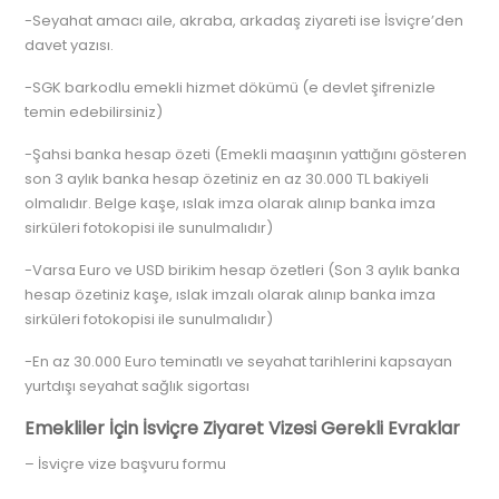
-Seyahat amacı aile, akraba, arkadaş ziyareti ise İsviçre’den
davet yazısı.
-SGK barkodlu emekli hizmet dökümü (e devlet şifrenizle
temin edebilirsiniz)
-Şahsi banka hesap özeti (Emekli maaşının yattığını gösteren
son 3 aylık banka hesap özetiniz en az 30.000 TL bakiyeli
olmalıdır. Belge kaşe, ıslak imza olarak alınıp banka imza
sirküleri fotokopisi ile sunulmalıdır)
-Varsa Euro ve USD birikim hesap özetleri (Son 3 aylık banka
hesap özetiniz kaşe, ıslak imzalı olarak alınıp banka imza
sirküleri fotokopisi ile sunulmalıdır)
-En az 30.000 Euro teminatlı ve seyahat tarihlerini kapsayan
yurtdışı seyahat sağlık sigortası
Emekliler İçin İsviçre Ziyaret Vizesi Gerekli Evraklar
– İsviçre vize başvuru formu