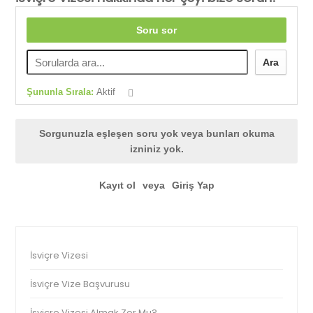
Soru sor
Ara
Şununla Sırala:
Aktif
Sorgunuzla eşleşen soru yok veya bunları okuma
izniniz yok.
Kayıt ol
veya
Giriş Yap
İsviçre Vizesi
İsviçre Vize Başvurusu
İsviçre Vizesi Almak Zor Mu?