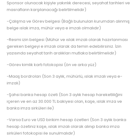
Sponsor olunacak kişiyle yakınlık derecesi, seyahat tarihleri ve
masrafların karşılanacağı belirtilmelidir)
-Çalışma ve Görev belgesi (Bağlı bulunulan kurumdan alınmış
belge ıslak imza, mühür veya e imzalı olmalıdır)
-Resmi izin belgesi (Mühür ve ıslak imzalı olarak hazırlanması
gereken belgeyi e imzalı olarak da temin edebilirsiniz. İzin
yazısında seyahat tarih aralıkları mutlaka belirtilmelidir)
-Görev kimlik kartı fotokopisi (ön ve arka yüz)
-Maaş bordroları (Son 3 aylık, mühürlü, ıslak imzalı veya e-
imzalı)
-Şahsi banka hesap özeti (Son 3 aylık hesap hareketliliğini
içeren ve en az 30.000 TL bakiyesi olan, kaşe, ıslak imza ve
banka imza sirküleri ile)
-Varsa Euro ve USD birikim hesap özetleri (Son 3 aylık banka
hesap özetiniz kaşe, ıslak imzalı olarak alınıp banka imza
sirküleri fotokopisi ile sunulmalıdır)