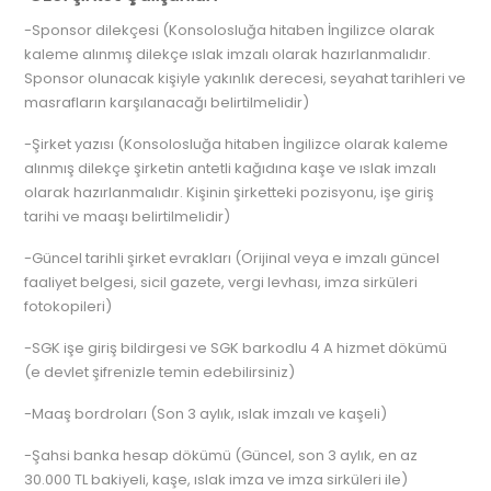
-Sponsor dilekçesi (Konsolosluğa hitaben İngilizce olarak
kaleme alınmış dilekçe ıslak imzalı olarak hazırlanmalıdır.
Sponsor olunacak kişiyle yakınlık derecesi, seyahat tarihleri ve
masrafların karşılanacağı belirtilmelidir)
-Şirket yazısı (Konsolosluğa hitaben İngilizce olarak kaleme
alınmış dilekçe şirketin antetli kağıdına kaşe ve ıslak imzalı
olarak hazırlanmalıdır. Kişinin şirketteki pozisyonu, işe giriş
tarihi ve maaşı belirtilmelidir)
-Güncel tarihli şirket evrakları (Orijinal veya e imzalı güncel
faaliyet belgesi, sicil gazete, vergi levhası, imza sirküleri
fotokopileri)
-SGK işe giriş bildirgesi ve SGK barkodlu 4 A hizmet dökümü
(e devlet şifrenizle temin edebilirsiniz)
-Maaş bordroları (Son 3 aylık, ıslak imzalı ve kaşeli)
-Şahsi banka hesap dökümü (Güncel, son 3 aylık, en az
30.000 TL bakiyeli, kaşe, ıslak imza ve imza sirküleri ile)