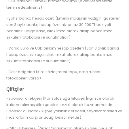
-SGK barkodlu emekli hizmet dökümü (e devlet şifrenizle
temin edebilirsiniz)
-Şahsi banka hesap özeti (Emekli maaşının yattığını gösteren
son 3 aylık banka hesap özetiniz en az 30.000 TL bakiyeli
olmalıdır. Belge kaşe, ıslak imza olarak alınıp banka imza
sirküleri fotokopisi ile sunulmalıdır)
-Varsa Euro ve USD birikim hesap özetleri (Son 3 aylık banka
hesap özetiniz kaşe, ıslak imzalı olarak alınıp banka imza
sirküleri fotokopisi ile sunulmalıdır)
-Gelir belgeleri (Kira sözleşmesi, tapu, araç ruhsatı
fotokopileri varsa)
Çiftçiler
-Sponsor dilekçesi (Konsolosluğa hitaben İngilizce olarak
kaleme alınmış dilekçe ıslak imzalı olarak hazırlanmalıdır.
Sponsor olunacak kişiyle yakınlık derecesi, seyahat tarihleri ve
masrafların karşılanacağı belirtilmelidir)
-Çiftçilik belgesi (Ziraat Odası’ndan alınmış kaşeli ve ıslak