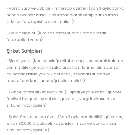
-Varsa Euro ve USD birikim hesap özetleri (Son 3 aylık banka
hesap özetiniz kaşe, ıslak imzalı olarak alınıp banka imza
sirküleri fotokopisi ile sunulmalıdır)
-Gelir belgeleri (Kira sözleşmesi, tapu, araç ruhsatı
fotokopileri varsa)
Şirket Sahipleri
-Şirket yazısı (Konsolosluğa hitaben İngilizce olarak kaleme
alınmış dilekçe ıslak imzalı olarak hazırlanmalıdır. Sponsor
olunacak kişiyle yakınlık derecesi, seyahat tarihleri ve
masrafların karşılanacağı belirtilmelidir)
-Güncel tarihli şirket evrakları (Orijinal veya e imzalı güncel
faaliyet belgesi, ticaret sicil gazetesi, vergi levhası, imza
sirküleri fotokopileri)
-Şahsi Banka hesap özeti (Son 3 aylık hareketliliği gösteren,
en az 30.000 TL bakiyeli, kaşe, ıslak imzalı ve banka imza
sirküleri fotokopisi ile)