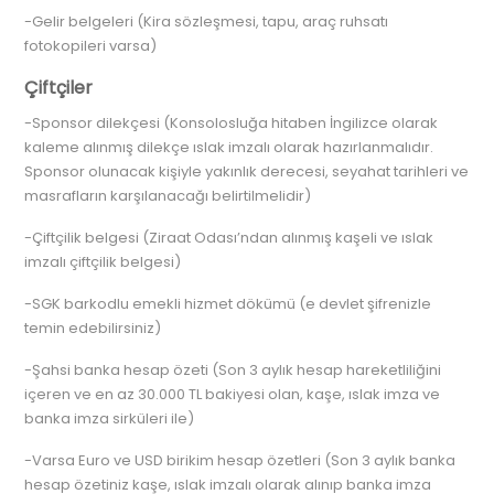
-Gelir belgeleri (Kira sözleşmesi, tapu, araç ruhsatı
fotokopileri varsa)
Çiftçiler
-Sponsor dilekçesi (Konsolosluğa hitaben İngilizce olarak
kaleme alınmış dilekçe ıslak imzalı olarak hazırlanmalıdır.
Sponsor olunacak kişiyle yakınlık derecesi, seyahat tarihleri ve
masrafların karşılanacağı belirtilmelidir)
-Çiftçilik belgesi (Ziraat Odası’ndan alınmış kaşeli ve ıslak
imzalı çiftçilik belgesi)
-SGK barkodlu emekli hizmet dökümü (e devlet şifrenizle
temin edebilirsiniz)
-Şahsi banka hesap özeti (Son 3 aylık hesap hareketliliğini
içeren ve en az 30.000 TL bakiyesi olan, kaşe, ıslak imza ve
banka imza sirküleri ile)
-Varsa Euro ve USD birikim hesap özetleri (Son 3 aylık banka
hesap özetiniz kaşe, ıslak imzalı olarak alınıp banka imza