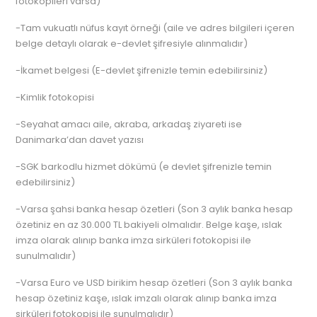
fotokopileri varsa)
-Tam vukuatlı nüfus kayıt örneği (aile ve adres bilgileri içeren
belge detaylı olarak e-devlet şifresiyle alınmalıdır)
-İkamet belgesi (E-devlet şifrenizle temin edebilirsiniz)
-Kimlik fotokopisi
-Seyahat amacı aile, akraba, arkadaş ziyareti ise
Danimarka’dan davet yazısı
-SGK barkodlu hizmet dökümü (e devlet şifrenizle temin
edebilirsiniz)
-Varsa şahsi banka hesap özetleri (Son 3 aylık banka hesap
özetiniz en az 30.000 TL bakiyeli olmalıdır. Belge kaşe, ıslak
imza olarak alınıp banka imza sirküleri fotokopisi ile
sunulmalıdır)
-Varsa Euro ve USD birikim hesap özetleri (Son 3 aylık banka
hesap özetiniz kaşe, ıslak imzalı olarak alınıp banka imza
sirküleri fotokopisi ile sunulmalıdır)