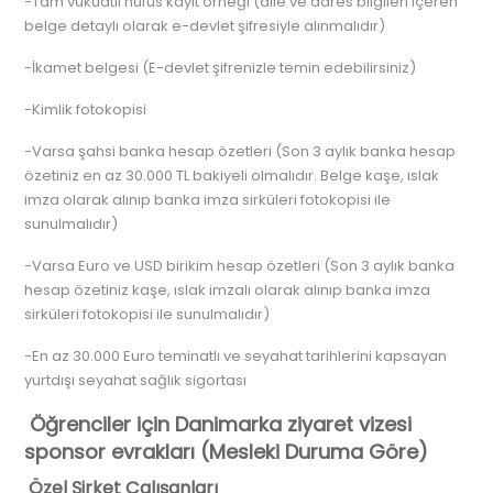
-Tam vukuatlı nüfus kayıt örneği (aile ve adres bilgileri içeren
belge detaylı olarak e-devlet şifresiyle alınmalıdır)
-İkamet belgesi (E-devlet şifrenizle temin edebilirsiniz)
-Kimlik fotokopisi
-Varsa şahsi banka hesap özetleri (Son 3 aylık banka hesap
özetiniz en az 30.000 TL bakiyeli olmalıdır. Belge kaşe, ıslak
imza olarak alınıp banka imza sirküleri fotokopisi ile
sunulmalıdır)
-Varsa Euro ve USD birikim hesap özetleri (Son 3 aylık banka
hesap özetiniz kaşe, ıslak imzalı olarak alınıp banka imza
sirküleri fotokopisi ile sunulmalıdır)
-En az 30.000 Euro teminatlı ve seyahat tarihlerini kapsayan
yurtdışı seyahat sağlık sigortası
Öğrenciler için Danimarka ziyaret vizesi
sponsor evrakları (Mesleki Duruma Göre)
Özel Şirket Çalışanları