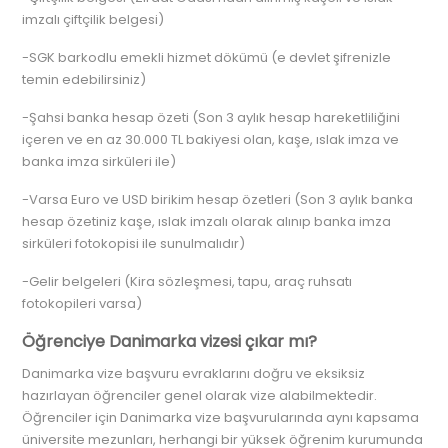
imzalı çiftçilik belgesi)
-SGK barkodlu emekli hizmet dökümü (e devlet şifrenizle
temin edebilirsiniz)
-Şahsi banka hesap özeti (Son 3 aylık hesap hareketliliğini
içeren ve en az 30.000 TL bakiyesi olan, kaşe, ıslak imza ve
banka imza sirküleri ile)
-Varsa Euro ve USD birikim hesap özetleri (Son 3 aylık banka
hesap özetiniz kaşe, ıslak imzalı olarak alınıp banka imza
sirküleri fotokopisi ile sunulmalıdır)
-Gelir belgeleri (Kira sözleşmesi, tapu, araç ruhsatı
fotokopileri varsa)
Öğrenciye Danimarka vizesi çıkar mı?
Danimarka vize başvuru evraklarını doğru ve eksiksiz
hazırlayan öğrenciler genel olarak vize alabilmektedir.
Öğrenciler için Danimarka vize başvurularında aynı kapsama
üniversite mezunları, herhangi bir yüksek öğrenim kurumunda