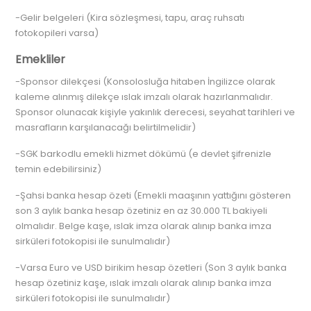
-Gelir belgeleri (Kira sözleşmesi, tapu, araç ruhsatı
fotokopileri varsa)
Emekliler
-Sponsor dilekçesi (Konsolosluğa hitaben İngilizce olarak
kaleme alınmış dilekçe ıslak imzalı olarak hazırlanmalıdır.
Sponsor olunacak kişiyle yakınlık derecesi, seyahat tarihleri ve
masrafların karşılanacağı belirtilmelidir)
-SGK barkodlu emekli hizmet dökümü (e devlet şifrenizle
temin edebilirsiniz)
-Şahsi banka hesap özeti (Emekli maaşının yattığını gösteren
son 3 aylık banka hesap özetiniz en az 30.000 TL bakiyeli
olmalıdır. Belge kaşe, ıslak imza olarak alınıp banka imza
sirküleri fotokopisi ile sunulmalıdır)
-Varsa Euro ve USD birikim hesap özetleri (Son 3 aylık banka
hesap özetiniz kaşe, ıslak imzalı olarak alınıp banka imza
sirküleri fotokopisi ile sunulmalıdır)