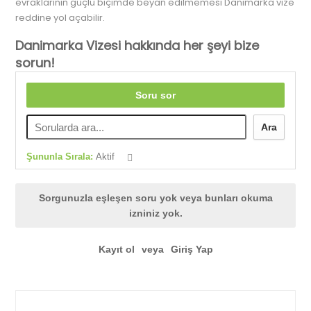
evraklarının güçlü biçimde beyan edilmemesi Danimarka vize
reddine yol açabilir.
Danimarka Vizesi hakkında her şeyi bize
sorun!
Soru sor
Ara
Şununla Sırala:
Aktif
Sorgunuzla eşleşen soru yok veya bunları okuma
izniniz yok.
Kayıt ol
veya
Giriş Yap