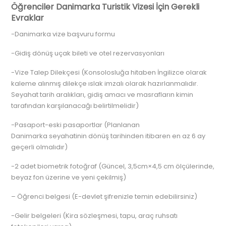
Öğrenciler Danimarka Turistik Vizesi İçin Gerekli
Evraklar
-Danimarka vize başvuru formu
-Gidiş dönüş uçak bileti ve otel rezervasyonları
-Vize Talep Dilekçesi (Konsolosluğa hitaben İngilizce olarak
kaleme alınmış dilekçe ıslak imzalı olarak hazırlanmalıdır.
Seyahat tarih aralıkları, gidiş amacı ve masrafların kimin
tarafından karşılanacağı belirtilmelidir)
-Pasaport-eski pasaportlar (Planlanan
Danimarka seyahatinin dönüş tarihinden itibaren en az 6 ay
geçerli olmalıdır)
-2 adet biometrik fotoğraf (Güncel, 3,5cm×4,5 cm ölçülerinde,
beyaz fon üzerine ve yeni çekilmiş)
– Öğrenci belgesi (E-devlet şifrenizle temin edebilirsiniz)
-Gelir belgeleri (Kira sözleşmesi, tapu, araç ruhsatı