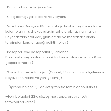
-Danimarka vize başvuru formu
-Gidiş dönüş uçak bileti rezervasyonu
-Vize Talep Dilekçesi (Konsolosluğa hitaben İngilizce olarak
kaleme alınmış dilekçe ıslak imzalı olarak hazırlanmalıdır.
Seyahat tarih aralıkları, gidiş amacı ve masrafların kimin
tarafından karşılanacağı belirtilmelidir)
-Pasaport-eski pasaportlar (Planlanan
Danimarka seyahatinin dönüş tarihinden itibaren en az 6 ay
geçerli olmalıdır)
-2 adet biometrik fotoğraf (Güncel, 3,5cm×4,5 cm ölçülerinde,
beyaz fon üzerine ve yeni çekilmiş)
– Öğrenci belgesi (E-devlet şifrenizle temin edebilirsiniz)
-Gelir belgeleri (Kira sözleşmesi, tapu, araç ruhsatı
fotokopileri varsa)