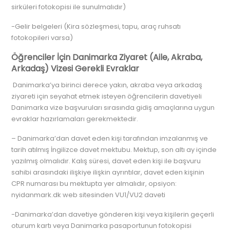
sirküleri fotokopisi ile sunulmalıdır)
-Gelir belgeleri (Kira sözleşmesi, tapu, araç ruhsatı
fotokopileri varsa)
Öğrenciler İçin Danimarka Ziyaret (Aile, Akraba,
Arkadaş) Vizesi Gerekli Evraklar
Danimarka’ya birinci derece yakın, akraba veya arkadaş
ziyareti için seyahat etmek isteyen öğrencilerin davetiyeli
Danimarka vize başvuruları sırasında gidiş amaçlarına uygun
evraklar hazırlamaları gerekmektedir.
– Danimarka’dan davet eden kişi tarafından imzalanmış ve
tarih atılmış İngilizce davet mektubu. Mektup, son altı ay içinde
yazılmış olmalıdır. Kalış süresi, davet eden kişi ile başvuru
sahibi arasındaki ilişkiye ilişkin ayrıntılar, davet eden kişinin
CPR numarası bu mektupta yer almalıdır, opsiyon:
nyidanmark.dk web sitesinden VU1/VU2 daveti
-Danimarka’dan davetiye gönderen kişi veya kişilerin geçerli
oturum kartı veya Danimarka pasaportunun fotokopisi