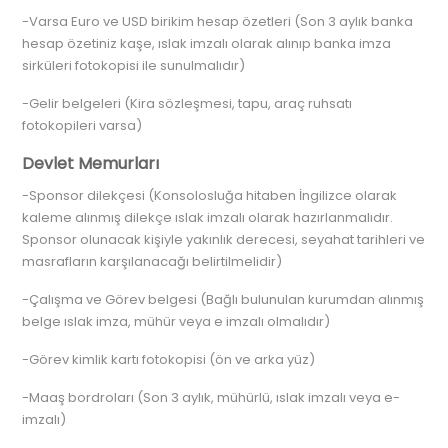
-Varsa Euro ve USD birikim hesap özetleri (Son 3 aylık banka
hesap özetiniz kaşe, ıslak imzalı olarak alınıp banka imza
sirküleri fotokopisi ile sunulmalıdır)
-Gelir belgeleri (Kira sözleşmesi, tapu, araç ruhsatı
fotokopileri varsa)
Devlet Memurları
-Sponsor dilekçesi (Konsolosluğa hitaben İngilizce olarak
kaleme alınmış dilekçe ıslak imzalı olarak hazırlanmalıdır.
Sponsor olunacak kişiyle yakınlık derecesi, seyahat tarihleri ve
masrafların karşılanacağı belirtilmelidir)
-Çalışma ve Görev belgesi (Bağlı bulunulan kurumdan alınmış
belge ıslak imza, mühür veya e imzalı olmalıdır)
-Görev kimlik kartı fotokopisi (ön ve arka yüz)
-Maaş bordroları (Son 3 aylık, mühürlü, ıslak imzalı veya e-
imzalı)