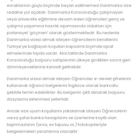
evraklarının güçlü biçimde beyan edilmemesi Danimarka vize
reddine yol açabilir. Danimarka Konsolosluğu çalışmayan
veya üniversite eğitimine devam eden öğrencileri genç ve
çalışma yaşamına hazırlık aşamasında oldukları için
potansiyel ‘göçmen’ olarak göstermektedir. Bu nedenle
Danimarka vizesi almak isteyen öğrencilerin kendilerini
Türkiye’ye bağlayan koşulları kapsamlı biçimde ispat
etmelerinde fayda vardır. Aksi taktirde Danimarka
Konsolosluğu başvuru sahiplerinin ülkeye girdikten sonra geri
dönmeyeceklerine kanaat getirebilir.
Danimarka vizesi almak isteyen Öğrenciler e-devlet şifrelerini
kullanarak öğrenci belgelerini İngilizce olarak barkodlu
şekilde temin edebilirler. Bu belgenin çıktı alınarak başvuru
dosyasına eklenmesi yeterlidir.
Ancak vize uyum koşullarını yakalamak isteyen Öğrencilerin
varsa şahsi banka hesaplarını ve üzerlerine kayıtlı olan
taşınmazlarını (arsa, ev tapusu vs.) fotokopileriyle
belgelemeleri yararlarına olacaktır.