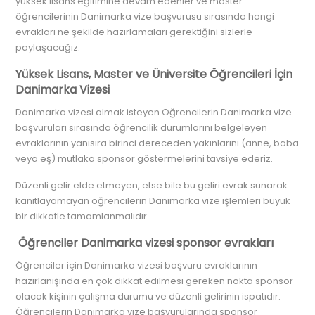
yüksek lisans eğitimine devam edenler ve master
öğrencilerinin Danimarka vize başvurusu sırasında hangi
evrakları ne şekilde hazırlamaları gerektiğini sizlerle
paylaşacağız.
Yüksek Lisans, Master ve Üniversite Öğrencileri İçin
Danimarka Vizesi
Danimarka vizesi almak isteyen Öğrencilerin Danimarka vize
başvuruları sırasında öğrencilik durumlarını belgeleyen
evraklarının yanısıra birinci dereceden yakınlarını (anne, baba
veya eş) mutlaka sponsor göstermelerini tavsiye ederiz.
Düzenli gelir elde etmeyen, etse bile bu geliri evrak sunarak
kanıtlayamayan öğrencilerin Danimarka vize işlemleri büyük
bir dikkatle tamamlanmalıdır.
Öğrenciler Danimarka vizesi sponsor evrakları
Öğrenciler için Danimarka vizesi başvuru evraklarının
hazırlanışında en çok dikkat edilmesi gereken nokta sponsor
olacak kişinin çalışma durumu ve düzenli gelirinin ispatıdır.
Öğrencilerin Danimarka vize başvurularında sponsor