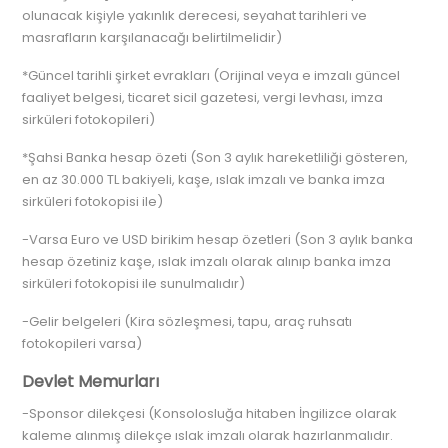
olunacak kişiyle yakınlık derecesi, seyahat tarihleri ve
masrafların karşılanacağı belirtilmelidir)
*Güncel tarihli şirket evrakları (Orijinal veya e imzalı güncel
faaliyet belgesi, ticaret sicil gazetesi, vergi levhası, imza
sirküleri fotokopileri)
*Şahsi Banka hesap özeti (Son 3 aylık hareketliliği gösteren,
en az 30.000 TL bakiyeli, kaşe, ıslak imzalı ve banka imza
sirküleri fotokopisi ile)
-Varsa Euro ve USD birikim hesap özetleri (Son 3 aylık banka
hesap özetiniz kaşe, ıslak imzalı olarak alınıp banka imza
sirküleri fotokopisi ile sunulmalıdır)
-Gelir belgeleri (Kira sözleşmesi, tapu, araç ruhsatı
fotokopileri varsa)
Devlet Memurları
-Sponsor dilekçesi (Konsolosluğa hitaben İngilizce olarak
kaleme alınmış dilekçe ıslak imzalı olarak hazırlanmalıdır.