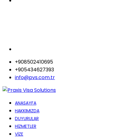
+908502410695
+905434627393
info@pvs.com.tr
ANASAYFA
HAKKIMIZDA
DUYURULAR
HİZMETLER
VİZE