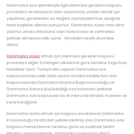
Danimarka vize işlemleriyle ilgili izlenmesi gereken başvuru
prosedürü ve ihtiyacınız olan vizeyi kolay yoldan almak için
yapılması gerekenleri siz değerli ziyaretçilerimize aşağıda
farklı başlıklar altında sunuyoruz. ‘Danimarka vizesi nasıl alınır’
yazımız umarız ihtiyacınız olan vizeyi kolay ve zahmetsiz
şekilde almanıza katkı sunar. Şimdiden keyifli okumalar
dileriz.
Danimarka vizesi
almak için izlenmesi gereken başvuru
prosedürü diğer Schengen ülkelerine göre kendine özgü bazı
farklılıklar içerir. Türkiye’den yapılan Danimarka vize
başvurularında yetki alanı ayrımı olmakla birlikte tüm vize
başvurularında Danimarka İstanbul Başkonsolosluğu ve
Danimarka Ankara Büyükelçiliği vize bölümleri yetkilidir.
Danimarka vize başvuruları bu iki merci tarafından incelenir ve
karara bağlanır.
Danimarka vizesi almak için başvuru evraklarınızı Danimarka
Konsolosluğu tarafından yetkilendirilmiş olan Danimarka vize
başvuru merkezilerine randevu günü ve saatinde teslim
etmeniz gerekmektedir. Danimarka vizesi nasıl alınır?