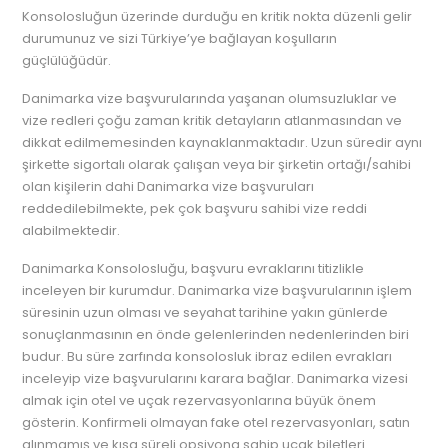
Konsolosluğun üzerinde durduğu en kritik nokta düzenli gelir
durumunuz ve sizi Türkiye’ye bağlayan koşulların
güçlülüğüdür.
Danimarka vize başvurularında yaşanan olumsuzluklar ve
vize redleri çoğu zaman kritik detayların atlanmasından ve
dikkat edilmemesinden kaynaklanmaktadır. Uzun süredir aynı
şirkette sigortalı olarak çalışan veya bir şirketin ortağı/sahibi
olan kişilerin dahi Danimarka vize başvuruları
reddedilebilmekte, pek çok başvuru sahibi vize reddi
alabilmektedir.
Danimarka Konsolosluğu, başvuru evraklarını titizlikle
inceleyen bir kurumdur. Danimarka vize başvurularının işlem
süresinin uzun olması ve seyahat tarihine yakın günlerde
sonuçlanmasının en önde gelenlerinden nedenlerinden biri
budur. Bu süre zarfında konsolosluk ibraz edilen evrakları
inceleyip vize başvurularını karara bağlar. Danimarka vizesi
almak için otel ve uçak rezervasyonlarına büyük önem
gösterin. Konfirmeli olmayan fake otel rezervasyonları, satın
alınmamış ve kısa süreli opsiyona sahip uçak biletleri