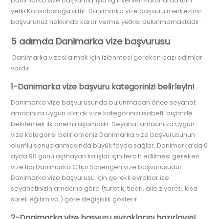
Danimarka vize başvurularıyla ilgili verilen kararlarda tüm
yetki Konsolosluğa aittir. Danimarka vize başvuru merkezinin
başvurunuz hakkında karar verme yetkisi bulunmamaktadır.
5 adımda Danimarka vize başvurusu
Danimarka vizesi almak için izlenmesi gereken bazı adımlar
vardır.
1-Danimarka vize başvuru kategorinizi belirleyin!
Danimarka vize başvurusunda bulunmadan önce seyahat
amacınıza uygun olarak vize kategorinizi isabetli biçimde
belirlemek ilk önemli aşamadır. Seyahat amacınıza uygun
vize kategorisi belirlemeniz Danimarka vize başvurusunun
olumlu sonuçlanmasında büyük fayda sağlar. Danimarka’da 6
ayda 90 günü aşmayan kalışlar için tercih edilmesi gereken
vize tipi Danimarka C tipi Schengen vize başvurusudur.
Danimarka vize başvurusu için gerekli evraklar ise
seyahatinizin amacına göre (turistik, ticari, aile ziyareti, kısa
süreli eğitim vb.) göre değişiklik gösterir.
2-Danimarka vize başvuru evraklarını hazırlayın!