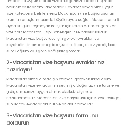
amacınıza uygun olarak vize kategorinizi isabetli biçimde
belirlemek ilk önemli aşamadır. Seyahat amacınıza uygun
vize kategorisi belirlemeniz Macaristan vize başvurusunun
olumlu sonuçlanmasında büyük fayda sağlar. Macaristan’a 6
ayda 90 günü aşmayan kalışlar için tercih edilmesi gereken
vize tipi Macaristan C tipi Schengen vize başvurusudur.
Macaristan vize başvurusu için gerekli evraklar ise
seyahatinizin amacına göre (turistik, ticari, aile ziyareti, kısa
süreli eğitim vb.) göre değişiklik gösterir.
2-Macaristan vize başvuru evraklarınızı
hazırlayın!
Macaristan vizesi almak için atılması gereken ikinci adım
Macaristan vize evraklarının seçmiş olduğunuz vize türüne ve
gidiş amacınıza uygun olarak eksiksiz biçimde
hazırlanmasıdır. Macaristan vize başvurusu için konsolosluğa
sunulacak evraklar okunur ve anlaşılır olmalıdır.
3-Macaristan vize başvuru formunu
doldurun