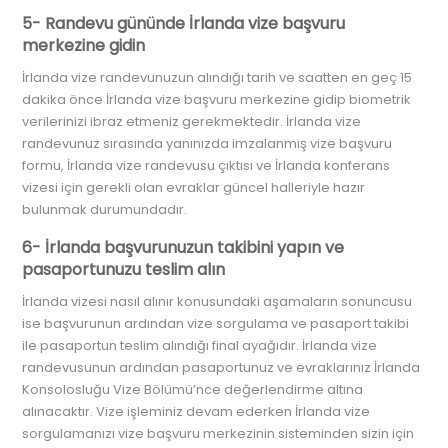
5- Randevu gününde İrlanda vize başvuru
merkezine gidin
İrlanda vize randevunuzun alındığı tarih ve saatten en geç 15
dakika önce İrlanda vize başvuru merkezine gidip biometrik
verilerinizi ibraz etmeniz gerekmektedir. İrlanda vize
randevunuz sırasında yanınızda imzalanmış vize başvuru
formu, İrlanda vize randevusu çıktısı ve İrlanda konferans
vizesi için gerekli olan evraklar güncel halleriyle hazır
bulunmak durumundadır.
6- İrlanda başvurunuzun takibini yapın ve
pasaportunuzu teslim alın
İrlanda vizesi nasıl alınır konusundaki aşamaların sonuncusu
ise başvurunun ardından vize sorgulama ve pasaport takibi
ile pasaportun teslim alındığı final ayağıdır. İrlanda vize
randevusunun ardından pasaportunuz ve evraklarınız İrlanda
Konsolosluğu Vize Bölümü’nce değerlendirme altına
alınacaktır. Vize işleminiz devam ederken İrlanda vize
sorgulamanızı vize başvuru merkezinin sisteminden sizin için