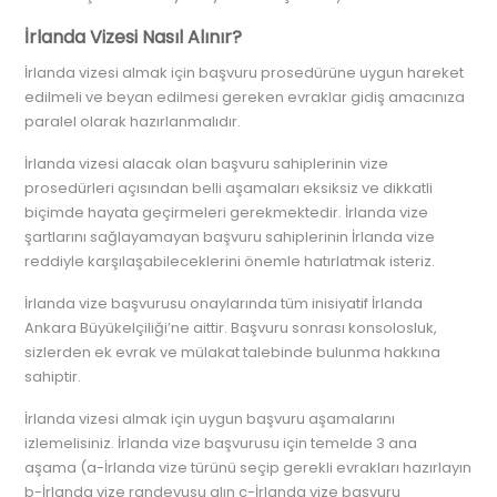
İrlanda Vizesi Nasıl Alınır?
İrlanda vizesi almak için başvuru prosedürüne uygun hareket
edilmeli ve beyan edilmesi gereken evraklar gidiş amacınıza
paralel olarak hazırlanmalıdır.
İrlanda vizesi alacak olan başvuru sahiplerinin vize
prosedürleri açısından belli aşamaları eksiksiz ve dikkatli
biçimde hayata geçirmeleri gerekmektedir.
İrlanda vize
şartlarını sağlayamayan başvuru sahiplerinin İrlanda vize
reddiyle karşılaşabileceklerini önemle hatırlatmak isteriz.
İrlanda vize başvurusu onaylarında tüm inisiyatif İrlanda
Ankara Büyükelçiliği’ne aittir. Başvuru sonrası konsolosluk,
sizlerden ek evrak ve mülakat talebinde bulunma hakkına
sahiptir.
İrlanda vizesi almak için uygun başvuru aşamalarını
izlemelisiniz. İrlanda vize başvurusu için temelde 3 ana
aşama (a-İrlanda vize türünü seçip gerekli evrakları hazırlayın
b-İrlanda vize randevusu alın c-İrlanda vize başvuru