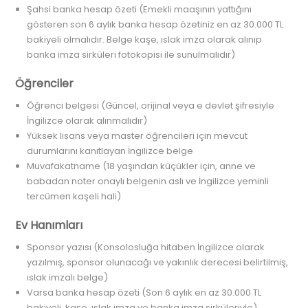
Şahsi banka hesap özeti (Emekli maaşının yattığını
gösteren son 6 aylık banka hesap özetiniz en az 30.000 TL
bakiyeli olmalıdır. Belge kaşe, ıslak imza olarak alınıp
banka imza sirküleri fotokopisi ile sunulmalıdır)
Öğrenciler
Öğrenci belgesi (Güncel, orijinal veya e devlet şifresiyle
İngilizce olarak alınmalıdır)
Yüksek lisans veya master öğrencileri için mevcut
durumlarını kanıtlayan İngilizce belge
Muvafakatname (18 yaşından küçükler için, anne ve
babadan noter onaylı belgenin aslı ve İngilizce yeminli
tercümen kaşeli hali)
Ev Hanımları
Sponsor yazısı (Konsolosluğa hitaben İngilizce olarak
yazılmış, sponsor olunacağı ve yakınlık derecesi belirtilmiş,
ıslak imzalı belge)
Varsa banka hesap özeti (Son 6 aylık en az 30.000 TL
bakiyeli, kaşe, ıslak imza ve banka imza sirküleriyle)