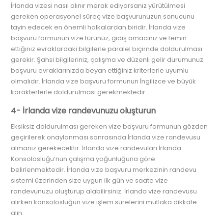
İrlanda vizesi nasıl alınır merak ediyorsanız yürütülmesi
gereken operasyonel süreç vize başvurunuzun sonucunu
tayin edecek en önemli halkalardan biridir. İrlanda vize
başvuru formunun vize türünüz, gidiş amacınız ve temin
ettiğiniz evraklardaki bilgilerle paralel biçimde doldurulması
gerekir. Şahsi bilgileriniz, çalışma ve düzenli gelir durumunuz
başvuru evraklarınızda beyan ettiğiniz kriterlerle uyumlu
olmalıdır. İrlanda vize başvuru formunun İngilizce ve büyük
karakterlerle doldurulması gerekmektedir.
4- İrlanda vize randevunuzu oluşturun
Eksiksiz doldurulması gereken vize başvuru formunun gözden
geçirilerek onaylanması sonrasında İrlanda vize randevusu
almanız gerekecektir. İrlanda vize randevuları İrlanda
Konsolosluğu’nun çalışma yoğunluğuna göre
belirlenmektedir. İrlanda vize başvuru merkezinin randevu
sistemi üzerinden size uygun ilk gün ve saate vize
randevunuzu oluşturup alabilirsiniz. İrlanda vize randevusu
alırken konsolosluğun vize işlem sürelerini mutlaka dikkate
alın.