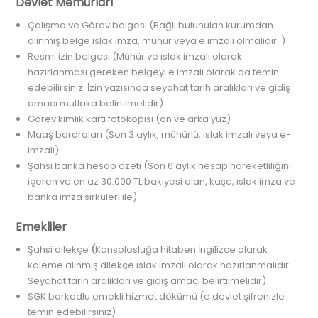
Devlet Memurları
Çalışma ve Görev belgesi (Bağlı bulunulan kurumdan
alınmış belge ıslak imza, mühür veya e imzalı olmalıdır. )
Resmi izin belgesi (Mühür ve ıslak imzalı olarak
hazırlanması gereken belgeyi e imzalı olarak da temin
edebilirsiniz. İzin yazısında seyahat tarih aralıkları ve gidiş
amacı mutlaka belirtilmelidir)
Görev kimlik kartı fotokopisi (ön ve arka yüz)
Maaş bordroları (Son 3 aylık, mühürlü, ıslak imzalı veya e-
imzalı)
Şahsi banka hesap özeti (Son 6 aylık hesap hareketliliğini
içeren ve en az 30.000 TL bakiyesi olan, kaşe, ıslak imza ve
banka imza sirküleri ile)
Emekliler
Şahsi dilekçe
(
Konsolosluğa hitaben İngilizce olarak
kaleme alınmış dilekçe ıslak imzalı olarak hazırlanmalıdır.
Seyahat tarih aralıkları ve gidiş amacı belirtilmelidir)
SGK barkodlu emekli hizmet dökümü (e devlet şifrenizle
temin edebilirsiniz)