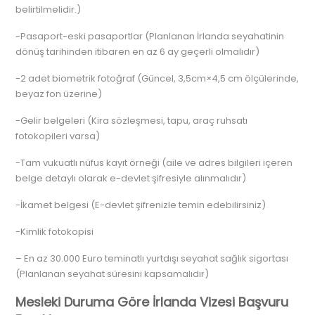
belirtilmelidir.)
-Pasaport-eski pasaportlar (Planlanan İrlanda seyahatinin
dönüş tarihinden itibaren en az 6 ay geçerli olmalıdır)
-2 adet biometrik fotoğraf (Güncel, 3,5cm×4,5 cm ölçülerinde,
beyaz fon üzerine)
-Gelir belgeleri (Kira sözleşmesi, tapu, araç ruhsatı
fotokopileri varsa)
-Tam vukuatlı nüfus kayıt örneği (aile ve adres bilgileri içeren
belge detaylı olarak e-devlet şifresiyle alınmalıdır)
-İkamet belgesi (E-devlet şifrenizle temin edebilirsiniz)
-Kimlik fotokopisi
– En az 30.000 Euro teminatlı yurtdışı seyahat sağlık sigortası
(Planlanan seyahat süresini kapsamalıdır)
Mesleki Duruma Göre İrlanda Vizesi Başvuru