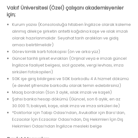
Vakıf Üniversitesi (Özel) çalışanı akademisyenler
için;
Kurum yazısı (Konsolosluğa hitaben İngilizce olarak kaleme
alınmış dilekçe şirketin antetli kağıdına kaşe ve ıslak imzalı
olarak hazırlanmalıdır. Seyahat tarih aralıkları ve gidiş
amacı belirtilmelidir)
Görev kimlik kartı fotokopisi (ön ve arka yüz)
Güncel tarihli şirket evrakları (Orijinal veya e imzalı güncel
İngilizce faaliyet belgesi, sicil gazete, vergi levhası, imza
sirküleri fotokopileri)
SGK işe giriş bildirgesi ve SGK barkodlu 4 A hizmet dökümü
(e devlet şifrenizle barkodlu olarak temin edebilirsiniz)
Maaş bordroları (Son 3 aylık, ıslak imzalı ve kaşeli)
Şahsi banka hesap dökümü (Güncel, son 6 aylık, en az
30.000 TL bakiyeli, kaşe, ıslak imza ve imza sirküleri ile)
*Doktorlar için Tabip Odası’ndan, Avukatlar için Baro’dan,
Eczacılar İçin Eczacılar Odası’ndan, Diş Hekimleri İçin Diş
Hekimleri Odası’ndan İngilizce mesleki belge