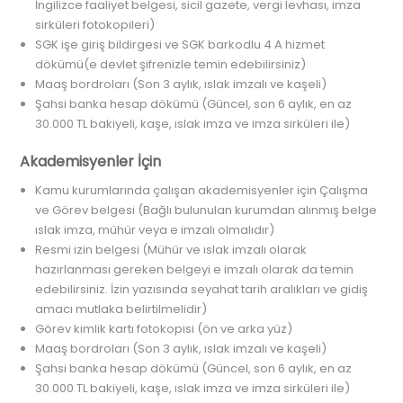
İngilizce faaliyet belgesi, sicil gazete, vergi levhası, imza
sirküleri fotokopileri)
SGK işe giriş bildirgesi ve SGK barkodlu 4 A hizmet
dökümü(e devlet şifrenizle temin edebilirsiniz)
Maaş bordroları (Son 3 aylık, ıslak imzalı ve kaşeli)
Şahsi banka hesap dökümü (Güncel, son 6 aylık, en az
30.000 TL bakiyeli, kaşe, ıslak imza ve imza sirküleri ile)
Akademisyenler İçin
Kamu kurumlarında çalışan akademisyenler için Çalışma
ve Görev belgesi (Bağlı bulunulan kurumdan alınmış belge
ıslak imza, mühür veya e imzalı olmalıdır)
Resmi izin belgesi (Mühür ve ıslak imzalı olarak
hazırlanması gereken belgeyi e imzalı olarak da temin
edebilirsiniz. İzin yazısında seyahat tarih aralıkları ve gidiş
amacı mutlaka belirtilmelidir)
Görev kimlik kartı fotokopisi (ön ve arka yüz)
Maaş bordroları (Son 3 aylık, ıslak imzalı ve kaşeli)
Şahsi banka hesap dökümü (Güncel, son 6 aylık, en az
30.000 TL bakiyeli, kaşe, ıslak imza ve imza sirküleri ile)