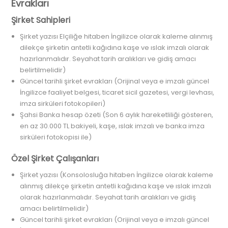
Evrakları
Şirket Sahipleri
Şirket yazısı Elçiliğe hitaben İngilizce olarak kaleme alınmış
dilekçe şirketin antetli kağıdına kaşe ve ıslak imzalı olarak
hazırlanmalıdır. Seyahat tarih aralıkları ve gidiş amacı
belirtilmelidir)
Güncel tarihli şirket evrakları (Orijinal veya e imzalı güncel
İngilizce faaliyet belgesi, ticaret sicil gazetesi, vergi levhası,
imza sirküleri fotokopileri)
Şahsi Banka hesap özeti (Son 6 aylık hareketliliği gösteren,
en az 30.000 TL bakiyeli, kaşe, ıslak imzalı ve banka imza
sirküleri fotokopisi ile)
Özel Şirket Çalışanları
Şirket yazısı (Konsolosluğa hitaben İngilizce olarak kaleme
alınmış dilekçe şirketin antetli kağıdına kaşe ve ıslak imzalı
olarak hazırlanmalıdır. Seyahat tarih aralıkları ve gidiş
amacı belirtilmelidir)
Güncel tarihli şirket evrakları (Orijinal veya e imzalı güncel