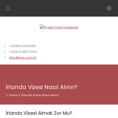
+908502410695
+905434627393
info@pvs.com.tr
İrlanda Vizesi Nasıl Alınır?
Home
İrlanda Vizesi Nasıl Alınır?
İrlanda Vizesi Almak Zor Mu?