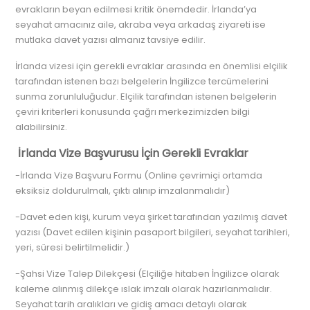
evrakların beyan edilmesi kritik önemdedir. İrlanda’ya
seyahat amacınız aile, akraba veya arkadaş ziyareti ise
mutlaka davet yazısı almanız tavsiye edilir.
İrlanda vizesi için gerekli evraklar arasında en önemlisi elçilik
tarafından istenen bazı belgelerin İngilizce tercümelerini
sunma zorunluluğudur. Elçilik tarafından istenen belgelerin
çeviri kriterleri konusunda çağrı merkezimizden bilgi
alabilirsiniz.
İrlanda Vize Başvurusu İçin Gerekli Evraklar
-İrlanda Vize Başvuru Formu (Online çevrimiçi ortamda
eksiksiz doldurulmalı, çıktı alınıp imzalanmalıdır)
-Davet eden kişi, kurum veya şirket tarafından yazılmış davet
yazısı (Davet edilen kişinin pasaport bilgileri, seyahat tarihleri,
yeri, süresi belirtilmelidir.)
-Şahsi Vize Talep Dilekçesi (Elçiliğe hitaben İngilizce olarak
kaleme alınmış dilekçe ıslak imzalı olarak hazırlanmalıdır.
Seyahat tarih aralıkları ve gidiş amacı detaylı olarak