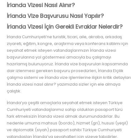
İrlanda Vizesi Nasıl Alınır?
İrlanda Vize Başvurusu Nasıl Yapılır?
İrlanda Vizesi İçin Gerekli Evraklar Nelerdir?
İrlanda Cumhuriyeti’ne turistik, ticari, aile, akraba, arkadaş
ziyareti, eğitim, kongre, araştırma veya konferans katılımı için
seyahat etmek isteyen vatandaşlarımızın İrlanda vizesi
başvurularına yol göstermesi amacıyla bu çalışmayı
hazırlamış bulunuyoruz. İrlanda vize başvuruları kapsamında
dair izlenmesi gereken başvuru prosedürleri, İrlanda Elçilik
çalışma sistemi ve İrlanda vize işlemlerine ilişkin kritik detayları
İrlanda vizesi nasıl alınır? yazımızda sizler için ele almaya
çalıştık.
İrlanda’ya çeşitli amaçlarla seyahat etmek isteyen Türkiye
Cumhuriyeti vatandaşlarımız sahip oldukları pasaport türü
fark etmeksizin İrlanda vizesi almak durumundadırlar. Bu
nedenle umuma mahsus (bordo), hizmet (gri), hususi (yeşil)
ve diplomatik (siyah) pasaport sahibi Türkiye Cumhuriyeti
vatandaşları İrlanda’ya seyahatleri için vizeye tabidirler.