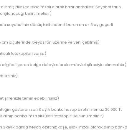
alınmış dilekçe ıslak imzalı olarak hazırlanmalıdır. Seyahat tarih
arşılanacağı belirtilmelidir)
da seyahatinin dönüş tarihinden itibaren en az 6 ay geçerli
 cm ölçülerinde, beyaz fon üzerine ve yeni çekilmiş)
uhsatı fotokopileri varsa)
bilgileri içeren belge detaylı olarak e-devlet şifresiyle alınmalıdır)
ilirsiniz)
şifrenizle temin edebilirsiniz)
tığını gösteren son 3 aylık banka hesap özetiniz en az 30.000 TL
k alınıp banka imza sirküleri fotokopisi ile sunulmalıdır)
 3 aylık banka hesap özetiniz kaşe, ıslak imzalı olarak alınıp banka