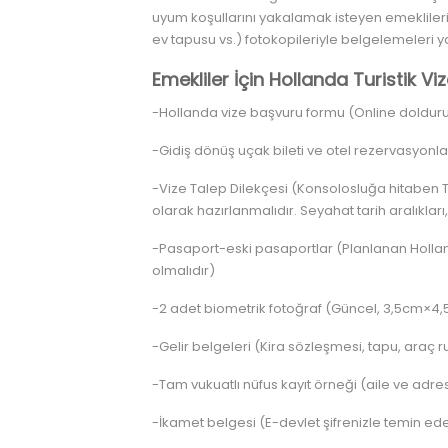
uyum koşullarını yakalamak isteyen emeklilerin 
ev tapusu vs.) fotokopileriyle belgelemeleri ya
Emekliler İçin Hollanda Turistik Viz
-Hollanda vize başvuru formu (Online dolduru
-Gidiş dönüş uçak bileti ve otel rezervasyonla
-Vize Talep Dilekçesi (Konsolosluğa hitaben T
olarak hazırlanmalıdır. Seyahat tarih aralıklar
-Pasaport-eski pasaportlar (Planlanan Hollan
olmalıdır)
-2 adet biometrik fotoğraf (Güncel, 3,5cm×4,5
-Gelir belgeleri (Kira sözleşmesi, tapu, araç r
-Tam vukuatlı nüfus kayıt örneği (aile ve adres 
-İkamet belgesi (E-devlet şifrenizle temin edeb