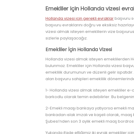
Emekliler için Hollanda vizesi evra
Hollanda vizesi için gerekli evraklar
başvuru sa
başvuru evraklarını doğru ve eksiksiz hazırlay
vizesi almak isteyen emeklilerin vize başvurus
sizlerle paylaşacağız.
Emekliler İçin Hollanda Vizesi
Hollanda vizesi almak isteyen emeklilerden H
bulunmaz. Emekliler için Hollanda vizesi başv
emeklilik durumunun ve düzenli gelir ispatıdı
alan başvuru sahipleri emeklilik dönemlerinde
1- Hollanda vizesi almak isteyen emekliler e-dev
barkodlu olarak temin edebilirler. Bu belgenin
2-Emekli maaşı bankaya yatıyorsa emekli maaşın
bankadan ıslak imzalı ve kaşeli olarak, maaş 
Şubesi’nden son 3 aylık emekli maaş bordrosu 
Yukarıda ifade ettiğimiz iki evrak emekliler iç