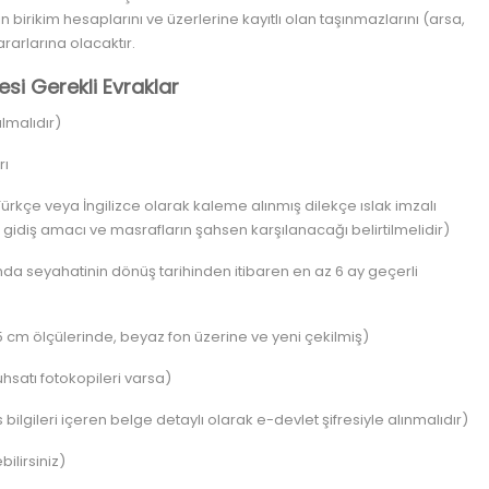
birikim hesaplarını ve üzerlerine kayıtlı olan taşınmazlarını (arsa,
rarlarına olacaktır.
esi Gerekli Evraklar
lmalıdır)
rı
ürkçe veya İngilizce olarak kaleme alınmış dilekçe ıslak imzalı
ı, gidiş amacı ve masrafların şahsen karşılanacağı belirtilmelidir)
da seyahatinin dönüş tarihinden itibaren en az 6 ay geçerli
 cm ölçülerinde, beyaz fon üzerine ve yeni çekilmiş)
uhsatı fotokopileri varsa)
bilgileri içeren belge detaylı olarak e-devlet şifresiyle alınmalıdır)
ilirsiniz)