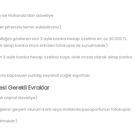
i ise Hollanda’dan davetiye
şifrenizle temin edebilirsiniz)
tığını gösteren son 3 aylık banka hesap özetiniz en az 30.000 TL
k alınıp banka imza sirküleri fotokopisi ile sunulmalıdır)
 3 aylık banka hesap özetiniz kaşe, ıslak imzalı olarak alınıp banka
rini kapsayan yurtdışı seyahat sağlık sigortası
esi Gerekli Evraklar
 orijinal davetiye)
ilerin geçerli oturum kartı veya Hollanda pasaportunun fotokopisi
lmalıdır)