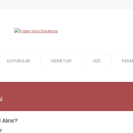
DUYURULAR
HİZMETLER
VİZE
PASA
i
 Alınır?
?