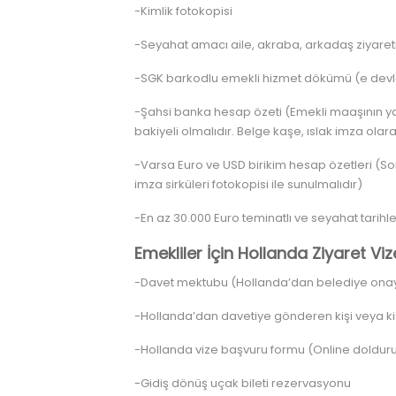
-Kimlik fotokopisi
-Seyahat amacı aile, akraba, arkadaş ziyaret
-SGK barkodlu emekli hizmet dökümü (e devlet 
-Şahsi banka hesap özeti (Emekli maaşının yat
bakiyeli olmalıdır. Belge kaşe, ıslak imza olara
-Varsa Euro ve USD birikim hesap özetleri (Son
imza sirküleri fotokopisi ile sunulmalıdır)
-En az 30.000 Euro teminatlı ve seyahat tarihle
Emekliler İçin Hollanda Ziyaret Viz
-Davet mektubu (Hollanda’dan belediye onaylı
-Hollanda’dan davetiye gönderen kişi veya kiş
-Hollanda vize başvuru formu (Online dolduru
-Gidiş dönüş uçak bileti rezervasyonu