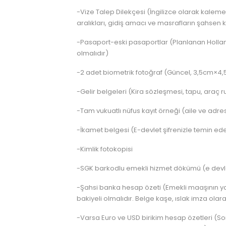
-Vize Talep Dilekçesi (İngilizce olarak kaleme 
aralıkları, gidiş amacı ve masrafların şahsen k
-Pasaport-eski pasaportlar (Planlanan Hollan
olmalıdır)
-2 adet biometrik fotoğraf (Güncel, 3,5cm×4,5
-Gelir belgeleri (Kira sözleşmesi, tapu, araç r
-Tam vukuatlı nüfus kayıt örneği (aile ve adres 
-İkamet belgesi (E-devlet şifrenizle temin edeb
-Kimlik fotokopisi
-SGK barkodlu emekli hizmet dökümü (e devlet 
-Şahsi banka hesap özeti (Emekli maaşının yat
bakiyeli olmalıdır. Belge kaşe, ıslak imza olara
-Varsa Euro ve USD birikim hesap özetleri (Son