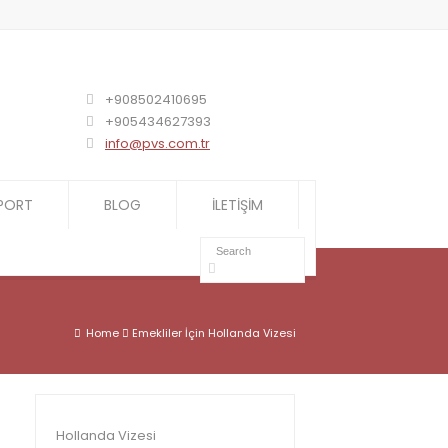
+908502410695
+905434627393
info@pvs.com.tr
PORT
BLOG
İLETİŞİM
Home
Emekliler İçin Hollanda Vizesi
Hollanda Vizesi