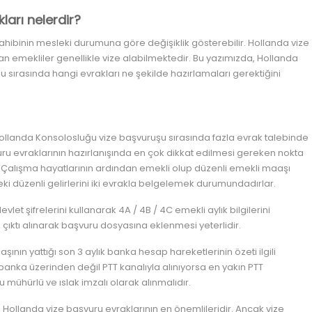
kları nelerdir?
hibinin mesleki durumuna göre değişiklik gösterebilir. Hollanda vize
an emekliler genellikle vize alabilmektedir. Bu yazımızda, Hollanda
u sırasında hangi evrakları ne şekilde hazırlamaları gerektiğini
ollanda Konsolosluğu vize başvuruşu sırasında fazla evrak talebinde
uru evraklarının hazırlanışında en çok dikkat edilmesi gereken nokta
r. Çalışma hayatlarının ardından emekli olup düzenli emekli maaşı
ki düzenli gelirlerini iki evrakla belgelemek durumundadırlar.
let şifrelerini kullanarak 4A / 4B / 4C emekli aylık bilgilerini
 çıktı alınarak başvuru dosyasına eklenmesi yeterlidir.
ın yattığı son 3 aylık banka hesap hareketlerinin özeti ilgili
banka üzerinden değil PTT kanalıyla alınıyorsa en yakın PTT
mühürlü ve ıslak imzalı olarak alınmalıdır.
in Hollanda vize başvuru evraklarının en önemlileridir. Ancak vize