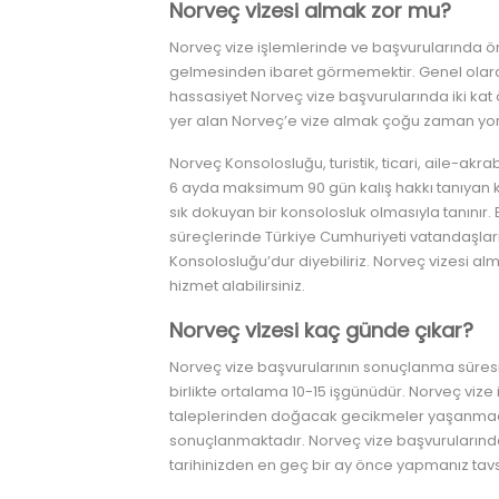
Norveç vizesi almak zor mu?
Norveç vize işlemlerinde ve başvurularında ön
gelmesinden ibaret görmemektir. Genel olar
hassasiyet Norveç vize başvurularında iki ka
yer alan Norveç’e vize almak çoğu zaman yoru
Norveç Konsolosluğu, turistik, ticari, aile-akr
6 ayda maksimum 90 gün kalış hakkı tanıyan k
sık dokuyan bir konsolosluk olmasıyla tanınır.
süreçlerinde Türkiye Cumhuriyeti vatandaşlar
Konsolosluğu’dur diyebiliriz. Norveç vizesi al
hizmet alabilirsiniz.
Norveç vizesi kaç günde çıkar?
Norveç vize başvurularının sonuçlanma süre
birlikte ortalama 10-15 işgünüdür. Norveç vize
taleplerinden doğacak gecikmeler yaşanmadığ
sonuçlanmaktadır. Norveç vize başvurularınd
tarihinizden en geç bir ay önce yapmanız tavsi