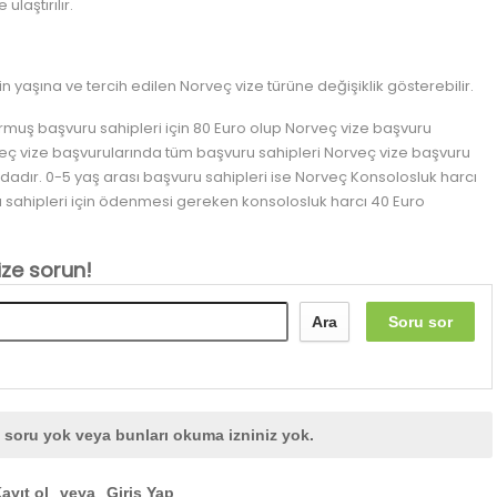
laştırılır.
 yaşına ve tercih edilen Norveç vize türüne değişiklik gösterebilir.
rmuş başvuru sahipleri için 80 Euro olup Norveç vize başvuru
veç vize başvurularında tüm başvuru sahipleri Norveç vize başvuru
dır. 0-5 yaş arası başvuru sahipleri ise Norveç Konsolosluk harcı
u sahipleri için ödenmesi gereken konsolosluk harcı 40 Euro
ize sorun!
Ara
Soru sor
soru yok veya bunları okuma izniniz yok.
ayıt ol
veya
Giriş Yap