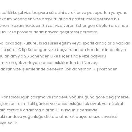
celikli koşul vize başvuru sürecini evraklar ve pasaportun yanyana
ak tüm Schengen vize başvurularında gösterilmesi gereken bu
t önem kazanmaktadır. En zor vize veren Schengen ülkeleri arasında
cu vize prosedürlerini hayata geçirmeyi gerektirir.
aba-arkadaş, kültürel, kısa süreli eğitim veya sportif amaçlarla yapılan
ısa süreli C tip Schengen vize başvurularında her daim ince eleyip
 Bu anlamıyla 26 Schengen ülkesi içerisinde vize başvuru
ımızı en çok zorlayan konsolosluklardan biri Norveç
mak için vize işlemlerinde deneyimli bir danışmanlık şirketinden
si konsolosluğun çalışma ve randevu yoğunluğuna göre değişmekle
 işlemleri resmi tatil günleri ve konsolosluğun ek evrak ve mülakat
ı taktirde ortalama olarak 10-15 işgünü içerisinde
aki randevu yoğunluğu dikkate alınarak başvurunuzu seyahat
ye edilir.