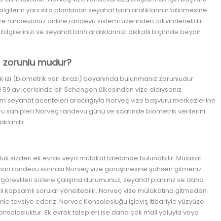
lgilerin yanı sıra planlanan seyahat tarih aralıklarının bilinmesine
 vize randevunuz online randevu sistemi üzerinden takvimlenebilir.
lgilerinizi ve seyahat tarih aralıklarınızı dikkatli biçimde beyan
S) zorunlu mudur?
zi (biometrik veri ibrazı) beyanında bulunmanız zorunludur.
 59 ay içerisinde bir Schengen ülkesinden vize aldıysanız
 seyahat acenteleri aracılığıyla Norveç vize başvuru merkezlerine
ru sahipleri Norveç randevu günü ve saatinde biometrik verilerini
klardır.
k sizden ek evrak veya mülakat talebinde bulunabilir. Mülakat
ınan randevu sonrası Norveç vize görüşmesine şahsen gitmeniz
görevlileri sizlere çalışma durumunuz, seyahat planınız ve daha
li kapsamlı sorular yöneltebilir. Norveç vize mülakatına gitmeden
 tavsiye ederiz. Norveç Konsolosluğu işleyiş itibariyle yüzyüze
nsolosluktur. Ek evrak talepleri ise daha çok mail yoluyla veya