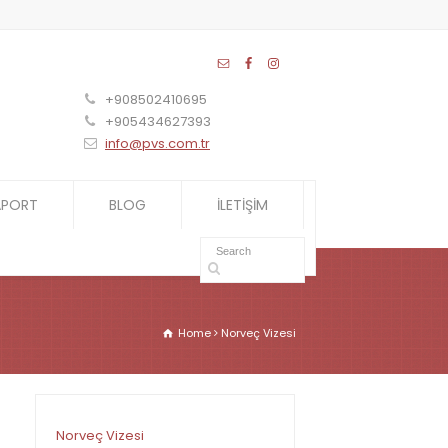
+908502410695
+905434627393
info@pvs.com.tr
APORT
BLOG
İLETİŞİM
Home
Norveç Vizesi
Norveç Vizesi