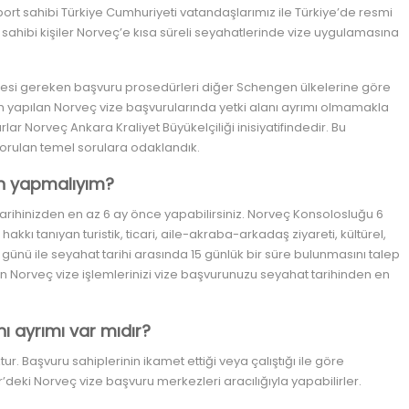
t sahibi Türkiye Cumhuriyeti vatandaşlarımız ile Türkiye’de resmi
sahibi kişiler Norveç’e kısa süreli seyahatlerinde vize uygulamasına
lenmesi gereken başvuru prosedürleri diğer Schengen ülkelerine göre
’den yapılan Norveç vize başvurularında yetki alanı ayrımı olmamakla
lar Norveç Ankara Kraliyet Büyükelçiliği inisiyatifindedir. Bu
 sorulan temel sorulara odaklandık.
n yapmalıyım?
rihinizden en az 6 ay önce yapabilirsiniz. Norveç Konsolosluğu 6
kı tanıyan turistik, ticari, aile-akraba-arkadaş ziyareti, kültürel,
 günü ile seyahat tarihi arasında 15 günlük bir süre bulunmasını talep
n Norveç vize işlemlerinizi vize başvurunuzu seyahat tarihinden en
nı ayrımı var mıdır?
ur. Başvuru sahiplerinin ikamet ettiği veya çalıştığı ile göre
r’deki Norveç vize başvuru merkezleri aracılığıyla yapabilirler.