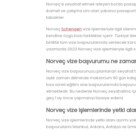
Norveç’e seyahat etmek isteyen bordo pasapor
ikamet ve çalışma izni olan yabancı pasaport 
tabidirler.
Norveç
Schengen
vize işlemleriyle ilgili iz
kendine özgü bazı farklılıklar içerir. Türkiye
birlikte tüm vize başvurularında verilecek karar
yazımızda 2023 Norveç vize işlemleriyle ilgili
Norveç vize başvurumu ne zama
Norveç vize başvurunuzu planlanan seyahat ta
aylık zaman diliminde maksimum 90 gün kalış hak
kısa süreli eğitim vize başvurularında başvuru
etmektedir. Bu nedenle Norveç seyahatiniz içi
geç 1 ay önce yapmanızı tavsiye ederiz.
Norveç vize işlemlerinde yetki ala
Norveç vize işlemlerinde yetki alanı ayrımı yokt
başvurularını İstanbul, Ankara, Antalya ve İzmi