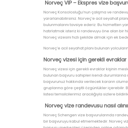
Norveç VIP – Ekspres vize başvu
Norveç Konsolosluğu’nun çalışma ve randevu
yararlanabilirsiniz. Norveç’e acil seyahat pl
bulunmalarını tavsiye ederiz. Bu hizmetten ya
hatırlatmak isteriz ki randevuyu öne alan bir
Norveç vizesini hızlı şekilde almak için ek bed
Norveç’e acil seyahat planı bulunan yolcularım
Norveç vizesi için gerekli evraklar
Norveç vizesi için gerekli evraklar kişinin m
bulunan başvuru sahipleri kendi durumlarına u
başvurunuz hakkında verilecek kararın olumsu
gruplarına göre çeşitli özgünlükler içerebili
listesi temsilcilerimiz aracılığıyla sizlere bildiri
Norveç vize randevusu nasıl alını
Norveç Schengen vize başvurularında randev
bir başvuruyu kabul etmemektedir. Norveç vi
başvuru merkezileri üzerinden online ortamd