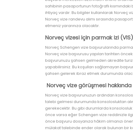
sahibinin pasaportunun fotoğraflı kısmındaki bi
ihtiyaç vardır. Bu bilgiler kullanılarak Norveç
Norveç vize randevu alımı sırasında pasaport bi
etmeniz yararınıza olacaktır.
Norveç vizesi için parmak izi (VI
Norveç Schengen vize başvurularında parmak i
Norveç vize başvurusu yapılan tarihten önceki
başvurunuzu şahsen gelmeden akredite turizm
yapabilirsiniz. Bu koşulları sağlamayan başvu
şahsen gelerek ibraz etmek durumunda olaca
Norveç vize görüşmesi hakkında
Norveç vize başvurunuzun ardından konsoloslu
talebi gelmesi durumunda konsolosluktan al
gerekecektir. Bu gibi durumlarda konsolosluk 
önce varsa eğer Schengen vize reddinizle ilgi
önce başvuru dosyanıza hâkim olmanızı önemle
mülakat talebinde ender olarak bulunan bir ko