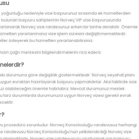
rusu
 yoğunluğu nedeniyle vize başvurunuz sırasında ek hizmetlerden
anı bulunan başvuru sahiplerinin Norveç VIP vize başvurusunda
rarlanarak Norveç vize randevunuz erken bir tarihe alınabilir. Önemle
 hizmetten yararlanmanız vize işlem süresini değiştirmemektedir.
eller ödeyerek bu hizmetten yararlanabilirsiniz.
ızın çağrı merkezini bilgilendirmelerini rica ederiz.
 nelerdir?
esleki durumuna göre değişiklik göstermektedir. Norveç seyahat planı
ygun evrakları hazırlayarak başvuru yapmalıdırlar. Aksi taktirde vize
z olabileceğini önemle hatırlatırız. Mevcut durumunuz meslek
r. Bu tarz durumlarda durumunuza uygun Norveç vizesi gerekli evrak
lecektir.
r?
u prosedürü zorunludur. Norveç Konsolosluğu randevusuz herhangi
ze randevusu Norveç Konsolosluğu’nun yetkilendirdiği Norveç vize
a alınmaktadır. Norveç vize randevunuzu oluşturmak için başvuru