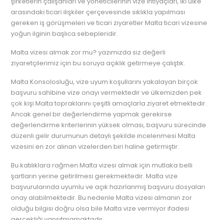
şirketlerin çalışanları ve yöneticilerinin vize ihtiyaçları, iki ülke
arasındaki ticari ilişkiler çerçevesinde sıklıkla yapılması
gereken iş görüşmeleri ve ticari ziyaretler Malta ticari vizesine
yoğun ilginin başlıca sebepleridir.
Malta vizesi almak zor mu? yazımızda siz değerli
ziyaretçilerimiz için bu soruya açıklık getirmeye çalıştık.
Malta Konsolosluğu, vize uyum koşullarını yakalayan birçok
başvuru sahibine vize onayı vermektedir ve ülkemizden pek
çok kişi Malta topraklarını çeşitli amaçlarla ziyaret etmektedir.
Ancak genel bir değerlendirme yapmak gerekirse
değerlendirme kriterlerinin yüksek olması, başvuru sürecinde
düzenli gelir durumunun detaylı şekilde incelenmesi Malta
vizesini en zor alınan vizelerden biri haline getirmiştir.
Bu katılıklara rağmen Malta vizesi almak için mutlaka belli
şartların yerine getirilmesi gerekmektedir. Malta vize
başvurularında uyumlu ve açık hazırlanmış başvuru dosyaları
onay alabilmektedir. Bu nedenle Malta vizesi almanın zor
olduğu bilgisi doğru olsa bile Malta vize vermiyor ifadesi
gerçekliği yansıtmamaktadır.