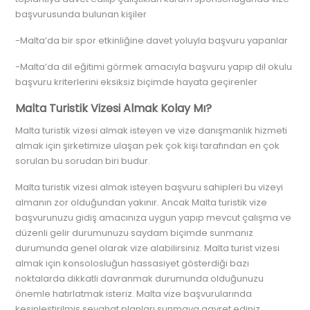
başvurusunda bulunan kişiler
-Malta’da bir spor etkinliğine davet yoluyla başvuru yapanlar
-Malta’da dil eğitimi görmek amacıyla başvuru yapıp dil okulu
başvuru kriterlerini eksiksiz biçimde hayata geçirenler
Malta Turistik Vizesi Almak Kolay Mı?
Malta turistik vizesi almak isteyen ve vize danışmanlık hizmeti
almak için şirketimize ulaşan pek çok kişi tarafından en çok
sorulan bu sorudan biri budur.
Malta turistik vizesi almak isteyen başvuru sahipleri bu vizeyi
almanın zor olduğundan yakınır. Ancak Malta turistik vize
başvurunuzu gidiş amacınıza uygun yapıp mevcut çalışma ve
düzenli gelir durumunuzu saydam biçimde sunmanız
durumunda genel olarak vize alabilirsiniz. Malta turist vizesi
almak için konsolosluğun hassasiyet gösterdiği bazı
noktalarda dikkatli davranmak durumunda olduğunuzu
önemle hatırlatmak isteriz. Malta vize başvurularında
kesinleştirilmiş seyahat planları sunmaya gayret ediniz.