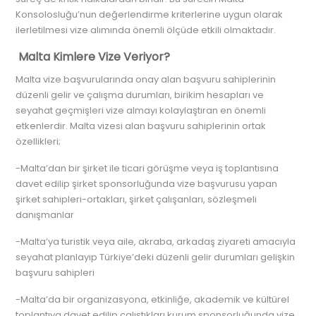
Konsolosluğu’nun değerlendirme kriterlerine uygun olarak
ilerletilmesi vize alımında önemli ölçüde etkili olmaktadır.
Malta Kimlere Vize Veriyor?
Malta vize başvurularında onay alan başvuru sahiplerinin
düzenli gelir ve çalışma durumları, birikim hesapları ve
seyahat geçmişleri vize almayı kolaylaştıran en önemli
etkenlerdir. Malta vizesi alan başvuru sahiplerinin ortak
özellikleri;
-Malta’dan bir şirket ile ticari görüşme veya iş toplantısına
davet edilip şirket sponsorluğunda vize başvurusu yapan
şirket sahipleri-ortakları, şirket çalışanları, sözleşmeli
danışmanlar
-Malta’ya turistik veya aile, akraba, arkadaş ziyareti amacıyla
seyahat planlayıp Türkiye’deki düzenli gelir durumları gelişkin
başvuru sahipleri
-Malta’da bir organizasyona, etkinliğe, akademik ve kültürel
toplantıya davet edilip çalıştıkları kurum sponsorluğunda vize