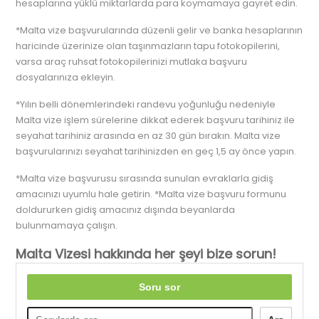
hesaplarına yüklü miktarlarda para koymamaya gayret edin.
*Malta vize başvurularında düzenli gelir ve banka hesaplarının
haricinde üzerinize olan taşınmazların tapu fotokopilerini,
varsa araç ruhsat fotokopilerinizi mutlaka başvuru
dosyalarınıza ekleyin.
*Yılın belli dönemlerindeki randevu yoğunluğu nedeniyle
Malta vize işlem sürelerine dikkat ederek başvuru tarihiniz ile
seyahat tarihiniz arasında en az 30 gün bırakın. Malta vize
başvurularınızı seyahat tarihinizden en geç 1,5 ay önce yapın.
*Malta vize başvurusu sırasında sunulan evraklarla gidiş
amacınızı uyumlu hale getirin. *Malta vize başvuru formunu
doldururken gidiş amacınız dışında beyanlarda
bulunmamaya çalışın.
Malta Vizesi hakkında her şeyi bize sorun!
Soru sor