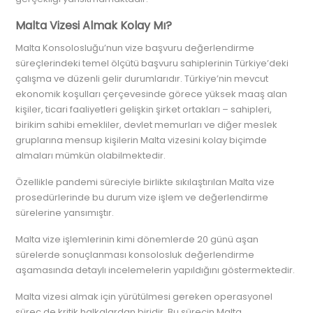
Malta Vizesi Almak Kolay Mı?
Malta Konsolosluğu’nun vize başvuru değerlendirme
süreçlerindeki temel ölçütü başvuru sahiplerinin Türkiye’deki
çalışma ve düzenli gelir durumlarıdır. Türkiye’nin mevcut
ekonomik koşulları çerçevesinde görece yüksek maaş alan
kişiler, ticari faaliyetleri gelişkin şirket ortakları – sahipleri,
birikim sahibi emekliler, devlet memurları ve diğer meslek
gruplarına mensup kişilerin Malta vizesini kolay biçimde
almaları mümkün olabilmektedir.
Özellikle pandemi süreciyle birlikte sıkılaştırılan Malta vize
prosedürlerinde bu durum vize işlem ve değerlendirme
sürelerine yansımıştır.
Malta vize işlemlerinin kimi dönemlerde 20 günü aşan
sürelerde sonuçlanması konsolosluk değerlendirme
aşamasında detaylı incelemelerin yapıldığını göstermektedir.
Malta vizesi almak için yürütülmesi gereken operasyonel
süreç de kritik halkalardan biridir. Bu sürecin Malta