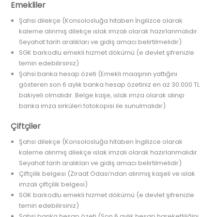
Emekliler
Şahsi dilekçe (Konsolosluğa hitaben İngilizce olarak
kaleme alınmış dilekçe ıslak imzalı olarak hazırlanmalıdır.
Seyahat tarih aralıkları ve gidiş amacı belirtilmelidir)
SGK barkodlu emekli hizmet dökümü (e devlet şifrenizle
temin edebilirsiniz)
Şahsi banka hesap özeti (Emekli maaşının yattığını
gösteren son 6 aylık banka hesap özetiniz en az 30.000 TL
bakiyeli olmalıdır. Belge kaşe, ıslak imza olarak alınıp
banka imza sirküleri fotokopisi ile sunulmalıdır)
Çiftçiler
Şahsi dilekçe (Konsolosluğa hitaben İngilizce olarak
kaleme alınmış dilekçe ıslak imzalı olarak hazırlanmalıdır.
Seyahat tarih aralıkları ve gidiş amacı belirtilmelidir)
Çiftçilik belgesi (Ziraat Odası’ndan alınmış kaşeli ve ıslak
imzalı çiftçilik belgesi)
SGK barkodlu emekli hizmet dökümü (e devlet şifrenizle
temin edebilirsiniz)
Şahsi banka hesap özeti (Son 6 aylık hesap hareketliliğini