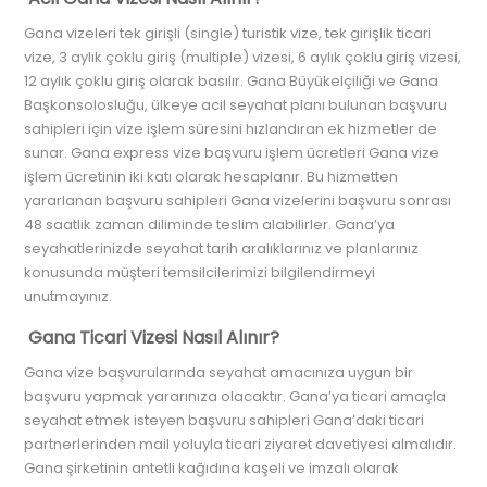
Gana vizeleri tek girişli (single) turistik vize, tek girişlik ticari
vize, 3 aylık çoklu giriş (multiple) vizesi, 6 aylık çoklu giriş vizesi,
12 aylık çoklu giriş olarak basılır. Gana Büyükelçiliği ve Gana
Başkonsolosluğu, ülkeye acil seyahat planı bulunan başvuru
sahipleri için vize işlem süresini hızlandıran ek hizmetler de
sunar. Gana express vize başvuru işlem ücretleri Gana vize
işlem ücretinin iki katı olarak hesaplanır. Bu hizmetten
yararlanan başvuru sahipleri Gana vizelerini başvuru sonrası
48 saatlik zaman diliminde teslim alabilirler. Gana’ya
seyahatlerinizde seyahat tarih aralıklarınız ve planlarınız
konusunda müşteri temsilcilerimizi bilgilendirmeyi
unutmayınız.
Gana Ticari Vizesi Nasıl Alınır?
Gana vize başvurularında seyahat amacınıza uygun bir
başvuru yapmak yararınıza olacaktır. Gana’ya ticari amaçla
seyahat etmek isteyen başvuru sahipleri Gana’daki ticari
partnerlerinden mail yoluyla ticari ziyaret davetiyesi almalıdır.
Gana şirketinin antetli kağıdına kaşeli ve imzalı olarak