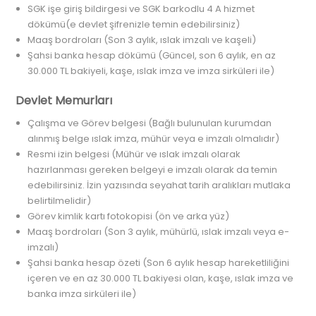
SGK işe giriş bildirgesi ve SGK barkodlu 4 A hizmet
dökümü(e devlet şifrenizle temin edebilirsiniz)
Maaş bordroları (Son 3 aylık, ıslak imzalı ve kaşeli)
Şahsi banka hesap dökümü (Güncel, son 6 aylık, en az
30.000 TL bakiyeli, kaşe, ıslak imza ve imza sirküleri ile)
Devlet Memurları
Çalışma ve Görev belgesi (Bağlı bulunulan kurumdan
alınmış belge ıslak imza, mühür veya e imzalı olmalıdır)
Resmi izin belgesi (Mühür ve ıslak imzalı olarak
hazırlanması gereken belgeyi e imzalı olarak da temin
edebilirsiniz. İzin yazısında seyahat tarih aralıkları mutlaka
belirtilmelidir)
Görev kimlik kartı fotokopisi (ön ve arka yüz)
Maaş bordroları (Son 3 aylık, mühürlü, ıslak imzalı veya e-
imzalı)
Şahsi banka hesap özeti (Son 6 aylık hesap hareketliliğini
içeren ve en az 30.000 TL bakiyesi olan, kaşe, ıslak imza ve
banka imza sirküleri ile)