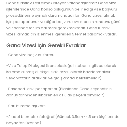
Gana turistik vizesi almak isteyen vatandaşlarımız Gana vize
işlemlerinde Gana Konsolosluğu’nun belirlediği vize başvuru
prosedürlerine uymak durumundadırlar. Gana vizesi almak
için pasaportunuz ve diğer başvuru evraklarının randevu günü
ve saatinde teslim edilmesi gerekmektedir. Gana turistik
vizesi almak için izlenmesi gereken 5 temel basamak vardır.
Gana Vizesi İçin Gerekli Evraklar
-Gana vize başvuru formu
-Vize Talep Dilekçesi (Konsolosluğa hitaben İngilizce olarak
kaleme alınmış dilekçe ıslak imzalı olarak hazırlanmalıdır.
Seyahat tarih aralıkları ve gidiş amacı belirtilmelidir)
-Pasaport-eski pasaportlar (Planlanan Gana seyahatinin
dönüş tarihinden itibaren en az 6 ay geçerli olmalıdır)
-Sarı humma aşı kartı
-2 adet biometrik fotoğraf (Güncel, 3,5cm×4,5 cm ölçülerinde,
beyaz fon üzerine)