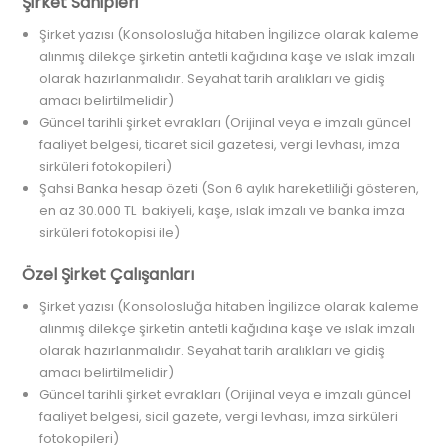
Şirket Sahipleri
Şirket yazısı (Konsolosluğa hitaben İngilizce olarak kaleme
alınmış dilekçe şirketin antetli kağıdına kaşe ve ıslak imzalı
olarak hazırlanmalıdır. Seyahat tarih aralıkları ve gidiş
amacı belirtilmelidir)
Güncel tarihli şirket evrakları (Orijinal veya e imzalı güncel
faaliyet belgesi, ticaret sicil gazetesi, vergi levhası, imza
sirküleri fotokopileri)
Şahsi Banka hesap özeti (Son 6 aylık hareketliliği gösteren,
en az 30.000 TL bakiyeli, kaşe, ıslak imzalı ve banka imza
sirküleri fotokopisi ile)
Özel Şirket Çalışanları
Şirket yazısı (Konsolosluğa hitaben İngilizce olarak kaleme
alınmış dilekçe şirketin antetli kağıdına kaşe ve ıslak imzalı
olarak hazırlanmalıdır. Seyahat tarih aralıkları ve gidiş
amacı belirtilmelidir)
Güncel tarihli şirket evrakları (Orijinal veya e imzalı güncel
faaliyet belgesi, sicil gazete, vergi levhası, imza sirküleri
fotokopileri)