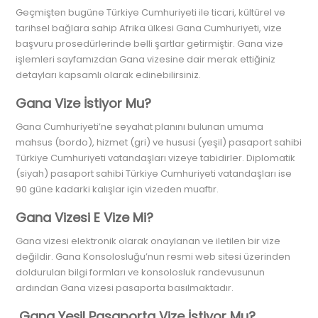
Geçmişten bugüne Türkiye Cumhuriyeti ile ticari, kültürel ve
tarihsel bağlara sahip Afrika ülkesi Gana Cumhuriyeti, vize
başvuru prosedürlerinde belli şartlar getirmiştir. Gana vize
işlemleri sayfamızdan Gana vizesine dair merak ettiğiniz
detayları kapsamlı olarak edinebilirsiniz.
Gana Vize İstiyor Mu?
Gana Cumhuriyeti’ne seyahat planını bulunan umuma
mahsus (bordo), hizmet (gri) ve hususi (yeşil) pasaport sahibi
Türkiye Cumhuriyeti vatandaşları vizeye tabidirler. Diplomatik
(siyah) pasaport sahibi Türkiye Cumhuriyeti vatandaşları ise
90 güne kadarki kalışlar için vizeden muaftır.
Gana Vizesi E Vize Mi?
Gana vizesi elektronik olarak onaylanan ve iletilen bir vize
değildir. Gana Konsolosluğu’nun resmi web sitesi üzerinden
doldurulan bilgi formları ve konsolosluk randevusunun
ardından Gana vizesi pasaporta basılmaktadır.
Gana Yeşil Pasaporta Vize İstiyor Mu?