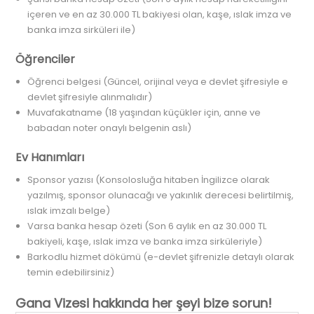
içeren ve en az 30.000 TL bakiyesi olan, kaşe, ıslak imza ve
banka imza sirküleri ile)
Öğrenciler
Öğrenci belgesi (Güncel, orijinal veya e devlet şifresiyle e
devlet şifresiyle alınmalıdır)
Muvafakatname (18 yaşından küçükler için, anne ve
babadan noter onaylı belgenin aslı)
Ev Hanımları
Sponsor yazısı (Konsolosluğa hitaben İngilizce olarak
yazılmış, sponsor olunacağı ve yakınlık derecesi belirtilmiş,
ıslak imzalı belge)
Varsa banka hesap özeti (Son 6 aylık en az 30.000 TL
bakiyeli, kaşe, ıslak imza ve banka imza sirküleriyle)
Barkodlu hizmet dökümü (e-devlet şifrenizle detaylı olarak
temin edebilirsiniz)
Gana Vizesi hakkında her şeyi bize sorun!