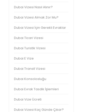
Dubai Vizesi Nasıl Alınır?
Dubai Vizesi Almak Zor Mu?
Dubai Vizesi İçin Gerekli Evraklar
Dubai Ticari Vizesi
Dubai Turistik Vizesi
Dubai E Vize
Dubai Transit Vizesi
Dubai Konsolosluğu
Dubai Evrak Tasdik İşlemleri
Dubai Vize Ücreti
Dubai Vizesi Kaç Günde Çıkar?