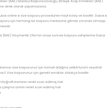
ikleri (BAE) İstanbul Başkonsolosluğu, Birleşik Arap Emirlikleri (BAE)
’ne direk olarak yapamazsınız.
bai online e vize başvuru prosedürleri hayli kolay ve basittir. Dubai e
 başvuru için herhangi bir başvuru merkezine gitmek zorunda olmayıp
mesidir.
 (BAE) Göçmenlik Ofisi’nin onayı sonrası başvuru sahiplerine Dubai
arınızı vize başvurunuz için hizmet aldığınız yetkili turizm seyahat
ai E Vize başvurunuz için gerekli evraklar oldukça basittir.
otoğraflı kısmının renkli scan edilmiş hali
çalışma izninin renkli scan edilmiş hali
u
eterli olacaktır.