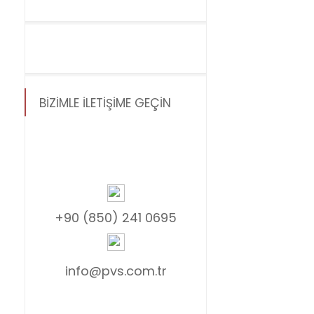
BİZİMLE İLETİŞİME GEÇİN
+90 (850) 241 0695
info@pvs.com.tr