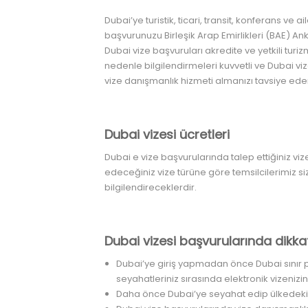
Dubai’ye turistik, ticari, transit, konferans ve 
başvurunuzu Birleşik Arap Emirlikleri (BAE) A
Dubai vize başvuruları akredite ve yetkili turi
nedenle bilgilendirmeleri kuvvetli ve Dubai v
vize danışmanlık hizmeti almanızı tavsiye eder
Dubai vizesi ücretleri
Dubai e vize başvurularında talep ettiğiniz vize
edeceğiniz vize türüne göre temsilcilerimiz siz
bilgilendireceklerdir.
Dubai vizesi başvurularında dikka
Dubai’ye giriş yapmadan önce Dubai sınır p
seyahatleriniz sırasında elektronik vizenizin
Daha önce Dubai’ye seyahat edip ülkedeki kal