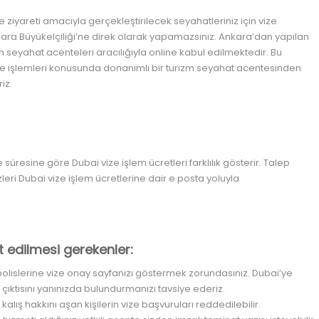
aile ziyareti amacıyla gerçekleştirilecek seyahatleriniz için vize
nkara Büyükelçiliği’ne direk olarak yapamazsınız. Ankara’dan yapılan
zm seyahat acenteleri aracılığıyla online kabul edilmektedir. Bu
ize işlemleri konusunda donanımlı bir turizm seyahat acentesinden
iz.
 süresine göre Dubai vize işlem ücretleri farklılık gösterir. Talep
leri Dubai vize işlem ücretlerine dair e posta yoluyla
t edilmesi gerekenler:
olislerine vize onay sayfanızı göstermek zorundasınız. Dubai’ye
 çıktısını yanınızda bulundurmanızı tavsiye ederiz.
ış hakkını aşan kişilerin vize başvuruları reddedilebilir.