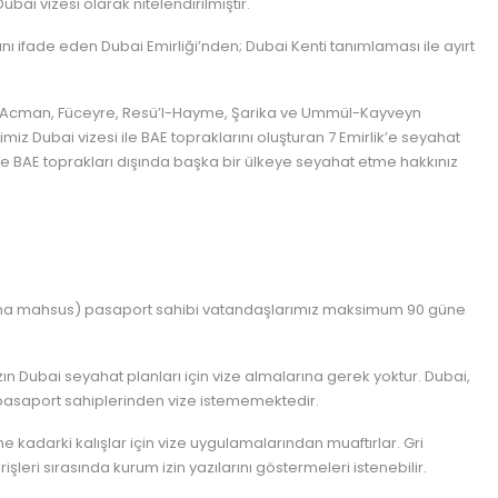
bai vizesi olarak nitelendirilmiştir.
nı ifade eden Dubai Emirliği’nden; Dubai Kenti tanımlaması ile ayırt
bai, Acman, Füceyre, Resü’l-Hayme, Şarika ve Ummül-Kayveyn
imiz Dubai vizesi ile BAE topraklarını oluşturan 7 Emirlik’e seyahat
ile BAE toprakları dışında başka bir ülkeye seyahat etme hakkınız
ma mahsus) pasaport sahibi vatandaşlarımız maksimum 90 güne
ın Dubai seyahat planları için vize almalarına gerek yoktur. Dubai,
 pasaport sahiplerinden vize istememektedir.
e kadarki kalışlar için vize uygulamalarından muaftırlar. Gri
şleri sırasında kurum izin yazılarını göstermeleri istenebilir.