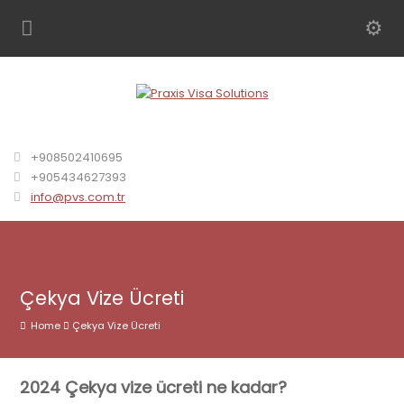
+908502410695
+905434627393
info@pvs.com.tr
Çekya Vize Ücreti
Home
Çekya Vize Ücreti
2024 Çekya vize ücreti ne kadar?