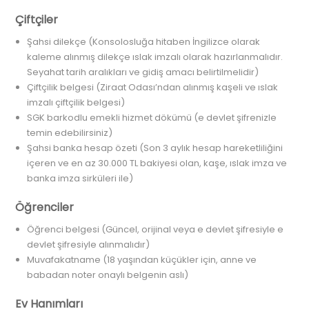
Çiftçiler
Şahsi dilekçe (Konsolosluğa hitaben İngilizce olarak
kaleme alınmış dilekçe ıslak imzalı olarak hazırlanmalıdır.
Seyahat tarih aralıkları ve gidiş amacı belirtilmelidir)
Çiftçilik belgesi (Ziraat Odası’ndan alınmış kaşeli ve ıslak
imzalı çiftçilik belgesi)
SGK barkodlu emekli hizmet dökümü (e devlet şifrenizle
temin edebilirsiniz)
Şahsi banka hesap özeti (Son 3 aylık hesap hareketliliğini
içeren ve en az 30.000 TL bakiyesi olan, kaşe, ıslak imza ve
banka imza sirküleri ile)
Öğrenciler
Öğrenci belgesi (Güncel, orijinal veya e devlet şifresiyle e
devlet şifresiyle alınmalıdır)
Muvafakatname (18 yaşından küçükler için, anne ve
babadan noter onaylı belgenin aslı)
Ev Hanımları