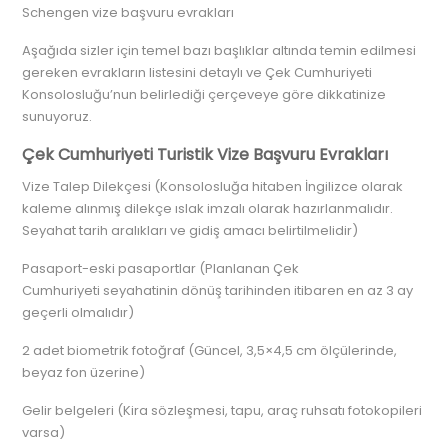
Schengen vize başvuru evrakları
Aşağıda sizler için temel bazı başlıklar altında temin edilmesi
gereken evrakların listesini detaylı ve Çek Cumhuriyeti
Konsolosluğu’nun belirlediği çerçeveye göre dikkatinize
sunuyoruz.
Çek Cumhuriyeti Turistik Vize Başvuru Evrakları
Vize Talep Dilekçesi (Konsolosluğa hitaben İngilizce olarak
kaleme alınmış dilekçe ıslak imzalı olarak hazırlanmalıdır.
Seyahat tarih aralıkları ve gidiş amacı belirtilmelidir)
Pasaport-eski pasaportlar (Planlanan Çek
Cumhuriyeti seyahatinin dönüş tarihinden itibaren en az 3 ay
geçerli olmalıdır)
2 adet biometrik fotoğraf (Güncel, 3,5×4,5 cm ölçülerinde,
beyaz fon üzerine)
Gelir belgeleri (Kira sözleşmesi, tapu, araç ruhsatı fotokopileri
varsa)