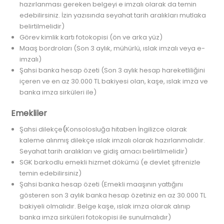
hazırlanması gereken belgeyi e imzalı olarak da temin
edebilirsiniz. İzin yazısında seyahat tarih aralıkları mutlaka
belirtilmelidir)
Görev kimlik kartı fotokopisi (ön ve arka yüz)
Maaş bordroları (Son 3 aylık, mühürlü, ıslak imzalı veya e-
imzalı)
Şahsi banka hesap özeti (Son 3 aylık hesap hareketliliğini
içeren ve en az 30.000 TL bakiyesi olan, kaşe, ıslak imza ve
banka imza sirküleri ile)
Emekliler
Şahsi dilekçe
(
Konsolosluğa hitaben İngilizce olarak
kaleme alınmış dilekçe ıslak imzalı olarak hazırlanmalıdır.
Seyahat tarih aralıkları ve gidiş amacı belirtilmelidir)
SGK barkodlu emekli hizmet dökümü (e devlet şifrenizle
temin edebilirsiniz)
Şahsi banka hesap özeti (Emekli maaşının yattığını
gösteren son 3 aylık banka hesap özetiniz en az 30.000 TL
bakiyeli olmalıdır. Belge kaşe, ıslak imza olarak alınıp
banka imza sirküleri fotokopisi ile sunulmalıdır)