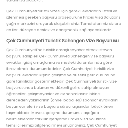
yararınıza olacaktır.
Çek Cumhuriyeti turistik vizesi için gerekli evrakların listesi ve
izlenmesi gereken başvuru prosedürüne Praxis Visa Solutions
çağrı merkezini arayarak ulaşabilirsiniz. Temsilcilerimiz sizlere
en ileri düzeyde destek ve danışmanlık sağlayacaklardır.
Çek Cumhuriyeti Turistik Schengen Vize Başvurusu
Çek Cumhuriyeti’ne turistik amaçlı seyahat etmek isteyen
başvuru sahipleri Çek Cumhuriyeti Schengen vize başvuru
evrakları gidiş amaçlarına ve mesleki durumlarında göre
ibraz etmek durumundadırlar. Çek Cumhuriyeti turistik vize
başvuru evrakları kişinin çalışma ve düzenli gelir durumuna
göre farklılıklar göstermektedir. Çek Cumhuriyeti turistik vize
başvurusunda bulunan ve düzenli gelire sahip olmayan
öğrenciler, çalışmayanlar ve ev hanımlarının birinci
dereceden yakınlarının (anne, baba, eş) sponsor evraklarını
beyan etmeleri vize başvuru süreci açısından büyük önem
taşımaktadır. Mevcut çalışma durumunuz aşağıda
belirtilenlerden farklılık içeriyorsa Praxis Visa Solutions
temsilcilerimizi bilgilendirmeyi unutmayınız. Çek Cumhuriyeti