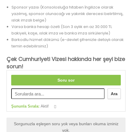
Sponsor yazısı (Konsolosluğa hitaben İngilizce olarak
yazılmış, sponsor olunacağı ve yakınlık derecesi belirtilmiş,
ıslak imzalı belge)
Varsa banka hesap özeti (Son 3 aylık en az 30.000 TL
bakiyeli, kaşe, ıslak imza ve banka imza sirküleriyle)
Barkodlu hizmet dökümü (e-devlet şifrenizle detaylı olarak
temin edebilirsiniz)
Çek Cumhuriyeti Vizesi hakkında her şeyi bize
sorun!
Soru sor
Ara
Şununla Sırala:
Aktif
Sorgunuzla eşleşen soru yok veya bunları okuma izniniz
yok.