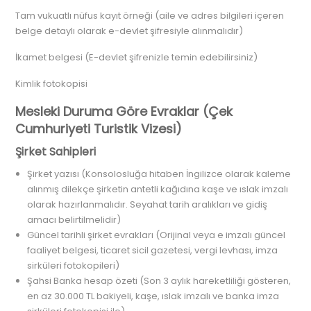
Tam vukuatlı nüfus kayıt örneği (aile ve adres bilgileri içeren
belge detaylı olarak e-devlet şifresiyle alınmalıdır)
İkamet belgesi (E-devlet şifrenizle temin edebilirsiniz)
Kimlik fotokopisi
Mesleki Duruma Göre Evraklar (Çek
Cumhuriyeti Turistik Vizesi)
Şirket Sahipleri
Şirket yazısı (Konsolosluğa hitaben İngilizce olarak kaleme
alınmış dilekçe şirketin antetli kağıdına kaşe ve ıslak imzalı
olarak hazırlanmalıdır. Seyahat tarih aralıkları ve gidiş
amacı belirtilmelidir)
Güncel tarihli şirket evrakları (Orijinal veya e imzalı güncel
faaliyet belgesi, ticaret sicil gazetesi, vergi levhası, imza
sirküleri fotokopileri)
Şahsi Banka hesap özeti (Son 3 aylık hareketliliği gösteren,
en az 30.000 TL bakiyeli, kaşe, ıslak imzalı ve banka imza