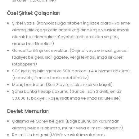
sirküleri fotokopisi ile)
Özel Şirket Çalışanları
Şirket yazısı (Konsolosluğa hitaben İngilizce olarak kaleme
alınmış dilekçe şirketin antetli kağıdına kaşe ve ıslak imzalı
olarak hazırlanmalıdır. Seyahat tarih aralıkları ve gidiş
amacı belirtilmelidir)
Güncel tarihli şirket evrakları (Orijinal veya e imzalı güncel
faaliyet belgesi, sicil gazete, vergi levhası, imza sirküleri
fotokopileri)
SGK işe giriş bildirgesi ve SGK barkodlu 4 A hizmet dökümü
(e devlet şifrenizle temin edebilirsiniz)
Maaş bordroları (Son 3 aylık, ıslak imzalı ve kaşeli)
Şahsi banka hesap dökümü (Güncel, son 3 aylık, en az
30.000 TL bakiyeli, kaşe, ıslak imza ve imza sirküleri ile)
Devlet Memurları
Çalışma ve Görev belgesi (Bağlı bulunulan kurumdan
alınmış belge ıslak imza, mühür veya e imzalı olmalıdır)
Resmi izin belgesi (Mühür ve ıslak imzalı olarak