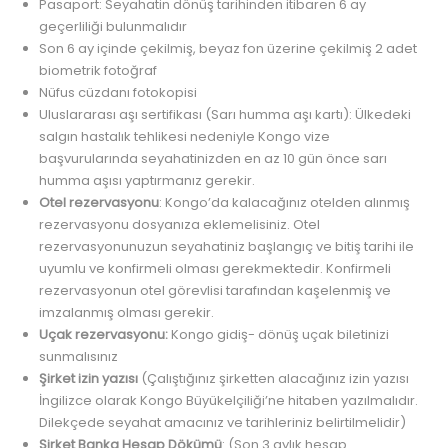
Pasaport: Seyahatin dönüş tarihinden itibaren 6 ay
geçerliliği bulunmalıdır
Son 6 ay içinde çekilmiş, beyaz fon üzerine çekilmiş 2 adet
biometrik fotoğraf
Nüfus cüzdanı fotokopisi
Uluslararası aşı sertifikası (Sarı humma aşı kartı): Ülkedeki
salgın hastalık tehlikesi nedeniyle Kongo vize
başvurularında seyahatinizden en az 10 gün önce sarı
humma aşısı yaptırmanız gerekir.
Otel rezervasyonu
: Kongo’da kalacağınız otelden alınmış
rezervasyonu dosyanıza eklemelisiniz. Otel
rezervasyonunuzun seyahatiniz başlangıç ve bitiş tarihi ile
uyumlu ve konfirmeli olması gerekmektedir. Konfirmeli
rezervasyonun otel görevlisi tarafından kaşelenmiş ve
imzalanmış olması gerekir.
Uçak rezervasyonu:
Kongo gidiş- dönüş uçak biletinizi
sunmalısınız
Şirket izin yazısı
(Çalıştığınız şirketten alacağınız izin yazısı
İngilizce olarak Kongo Büyükelçiliği’ne hitaben yazılmalıdır.
Dilekçede seyahat amacınız ve tarihleriniz belirtilmelidir)
Şirket Banka Hesap Dökümü
: (Son 3 aylık hesap