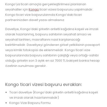
Kongo’ya ticari amaçla gerçekleştirilmesi planlanan
seyahatler için
Kongo
ticari vizesi başvurusu yapılmalıdır.
Kongo ticari vize başvurularında Kongo’daki ticari
partnerinizden davet yazısı almalısınız.
Davetiye,
Kongo’daki şirketin antetli kağıdına kaşeli ve imzalı
olarak hazırlanmış, başvuru sahibinin seyahat amacı ve
seyahat tarihleri, masraflarını nasıl karşılanacağı
belirtilmelidir. Davetiyeyi gönderen şirket yetkilisinin pasaport
veya kimlik fotokopisi de eklenmelidir. Kongo ticari vize
başvurularında başvuru sahibinin çalıştığı veya ortağı-sahibi
olduğu şirketin son 3 aylık en az 7000 TL bakiyeli banka hesap
özetinin sunulması gerekir.
Kongo ticari vizesi başvuru evrakları:
Ticari davetiye (Kongo’daki şirketin antetli kağıdına kaşeli
ve imzalı olarak hazırlanmalıdır)
Kongo Vize Başvuru Formu