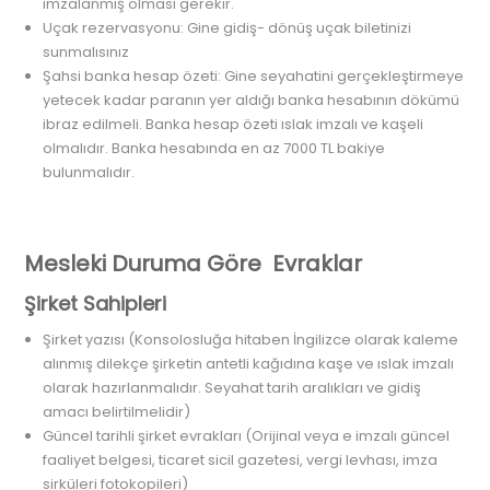
imzalanmış olması gerekir.
Uçak rezervasyonu: Gine gidiş- dönüş uçak biletinizi
sunmalısınız
Şahsi banka hesap özeti: Gine seyahatini gerçekleştirmeye
yetecek kadar paranın yer aldığı banka hesabının dökümü
ibraz edilmeli. Banka hesap özeti ıslak imzalı ve kaşeli
olmalıdır. Banka hesabında en az 7000 TL bakiye
bulunmalıdır.
Mesleki Duruma Göre Evraklar
Şirket Sahipleri
Şirket yazısı (Konsolosluğa hitaben İngilizce olarak kaleme
alınmış dilekçe şirketin antetli kağıdına kaşe ve ıslak imzalı
olarak hazırlanmalıdır. Seyahat tarih aralıkları ve gidiş
amacı belirtilmelidir)
Güncel tarihli şirket evrakları (Orijinal veya e imzalı güncel
faaliyet belgesi, ticaret sicil gazetesi, vergi levhası, imza
sirküleri fotokopileri)