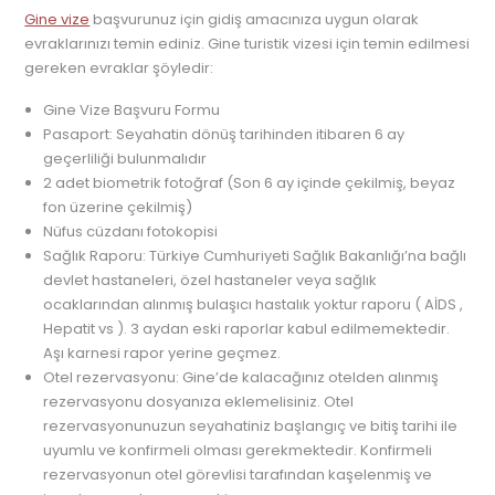
Gine vize
başvurunuz için gidiş amacınıza uygun olarak
evraklarınızı temin ediniz. Gine turistik vizesi için temin edilmesi
gereken evraklar şöyledir:
Gine Vize Başvuru Formu
Pasaport: Seyahatin dönüş tarihinden itibaren 6 ay
geçerliliği bulunmalıdır
2 adet biometrik fotoğraf (Son 6 ay içinde çekilmiş, beyaz
fon üzerine çekilmiş)
Nüfus cüzdanı fotokopisi
Sağlık Raporu: Türkiye Cumhuriyeti Sağlık Bakanlığı’na bağlı
devlet hastaneleri, özel hastaneler veya sağlık
ocaklarından alınmış bulaşıcı hastalık yoktur raporu ( AİDS ,
Hepatit vs ). 3 aydan eski raporlar kabul edilmemektedir.
Aşı karnesi rapor yerine geçmez.
Otel rezervasyonu: Gine’de kalacağınız otelden alınmış
rezervasyonu dosyanıza eklemelisiniz. Otel
rezervasyonunuzun seyahatiniz başlangıç ve bitiş tarihi ile
uyumlu ve konfirmeli olması gerekmektedir. Konfirmeli
rezervasyonun otel görevlisi tarafından kaşelenmiş ve