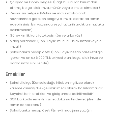
Çalışma ve Görev belgesi (Bağlı bulunulan kurumdan
alınmış belge ıslak imza, mühür veya e imzalı olmalıdır)
Resmi izin belgesi (Mühür ve ıslak imzalı olarak
hazırlanması gereken belgeyi e imzalı olarak da temin
edebilirsiniz. İzin yazısında seyahat tarih aralıkları mutlaka
belirtilmelidir)
Görev kimlik kartı fotokopisi (ön ve arka yüz)
Maaş bordroları (Son 3 aylık, mühürlü, ıslak imzalı veya e-
imzalı)
Şahsi banka hesap özeti (Son 3 aylık hesap hareketliliğini
içeren ve en az 6.000 TL bakiyesi olan, kaşe, ıslak imza ve
banka imza sirküleri ile)
Emekliler
Şahsi dilekçe
(
Konsolosluğa hitaben İngilizce olarak
kaleme alınmış dilekçe ıslak imzalı olarak hazırlanmalıdır.
Seyahat tarih aralıkları ve gidiş amacı belirtilmelidir)
SGK barkodlu emekli hizmet dökümü (e devlet şifrenizle
temin edebilirsiniz)
Şahsi banka hesap özeti (Emekli maaşının yattığını