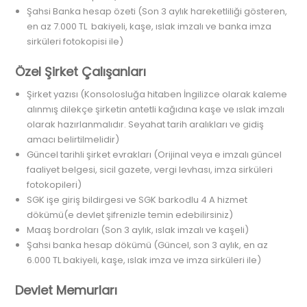
Şahsi Banka hesap özeti (Son 3 aylık hareketliliği gösteren,
en az 7.000 TL bakiyeli, kaşe, ıslak imzalı ve banka imza
sirküleri fotokopisi ile)
Özel Şirket Çalışanları
Şirket yazısı (Konsolosluğa hitaben İngilizce olarak kaleme
alınmış dilekçe şirketin antetli kağıdına kaşe ve ıslak imzalı
olarak hazırlanmalıdır. Seyahat tarih aralıkları ve gidiş
amacı belirtilmelidir)
Güncel tarihli şirket evrakları (Orijinal veya e imzalı güncel
faaliyet belgesi, sicil gazete, vergi levhası, imza sirküleri
fotokopileri)
SGK işe giriş bildirgesi ve SGK barkodlu 4 A hizmet
dökümü(e devlet şifrenizle temin edebilirsiniz)
Maaş bordroları (Son 3 aylık, ıslak imzalı ve kaşeli)
Şahsi banka hesap dökümü (Güncel, son 3 aylık, en az
6.000 TL bakiyeli, kaşe, ıslak imza ve imza sirküleri ile)
Devlet Memurları