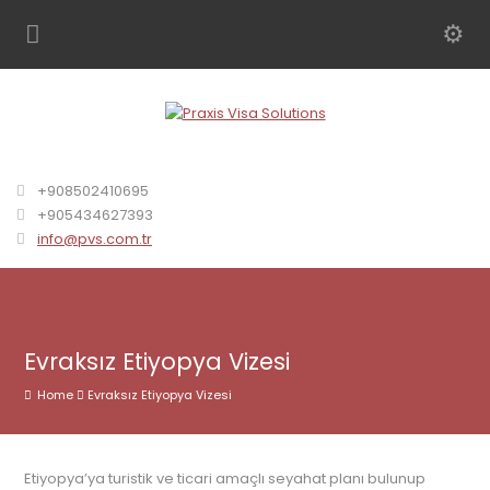
+908502410695
+905434627393
info@pvs.com.tr
Evraksız Etiyopya Vizesi
Home
Evraksız Etiyopya Vizesi
Etiyopya’ya turistik ve ticari amaçlı seyahat planı bulunup