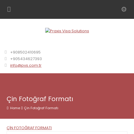
+908502410695
+905434627393
info@pvs.com.tr
Çin Fotoğraf Formatı
Home
Çin Fotoğraf Formatı
ÇİN FOTOĞRAF FORMATI