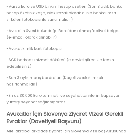
-Varsa Euro ve USD birikim hesap özetleri (Son 3 aylık banka
hesap özetiniz kaşe, ıslak imzalı olarak alınıp banka imza
sirküleri fotokopisi ile sunulmalıdır)
-Avukatın üyesi bulunduğu Baro’dan alınmış faaliyet belgesi
(e-imzalı olarak alınabilir)
-Avukat kimlik kartı fotokopisi
-SGK barkodlu hizmet dökümü (e devlet şifrenizle temin
edebilirsiniz)
-Son 3 aylık maaş bordroları (Kaşeli ve ıslak imzalı
hazırlanmalıdır)
-En az 30.000 Euro teminatlı ve seyahat tarihlerini kapsayan
yurtdışı seyahat sağlık sigortası
Avukatlar İçin Slovenya Ziyaret Vizesi Gerekli
Evraklar (Davetiyeli Başvuru)
Aile, akraba, arkadaş ziyareti için Slovenya vize başvurusunda