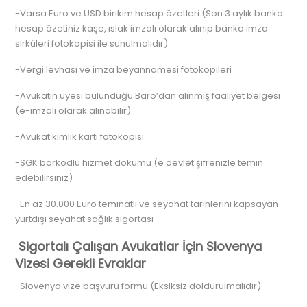
-Varsa Euro ve USD birikim hesap özetleri (Son 3 aylık banka
hesap özetiniz kaşe, ıslak imzalı olarak alınıp banka imza
sirküleri fotokopisi ile sunulmalıdır)
-Vergi levhası ve imza beyannamesi fotokopileri
-Avukatın üyesi bulunduğu Baro’dan alınmış faaliyet belgesi
(e-imzalı olarak alınabilir)
-Avukat kimlik kartı fotokopisi
-SGK barkodlu hizmet dökümü (e devlet şifrenizle temin
edebilirsiniz)
-En az 30.000 Euro teminatlı ve seyahat tarihlerini kapsayan
yurtdışı seyahat sağlık sigortası
Sigortalı Çalışan Avukatlar İçin Slovenya
Vizesi Gerekli Evraklar
-Slovenya vize başvuru formu (Eksiksiz doldurulmalıdır)