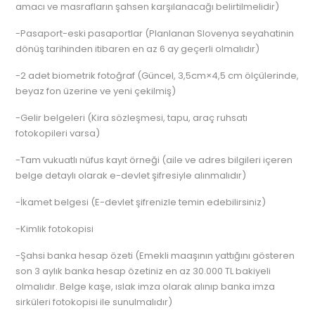
amacı ve masrafların şahsen karşılanacağı belirtilmelidir)
-Pasaport-eski pasaportlar (Planlanan Slovenya seyahatinin
dönüş tarihinden itibaren en az 6 ay geçerli olmalıdır)
-2 adet biometrik fotoğraf (Güncel, 3,5cm×4,5 cm ölçülerinde,
beyaz fon üzerine ve yeni çekilmiş)
-Gelir belgeleri (Kira sözleşmesi, tapu, araç ruhsatı
fotokopileri varsa)
-Tam vukuatlı nüfus kayıt örneği (aile ve adres bilgileri içeren
belge detaylı olarak e-devlet şifresiyle alınmalıdır)
-İkamet belgesi (E-devlet şifrenizle temin edebilirsiniz)
-Kimlik fotokopisi
-Şahsi banka hesap özeti (Emekli maaşının yattığını gösteren
son 3 aylık banka hesap özetiniz en az 30.000 TL bakiyeli
olmalıdır. Belge kaşe, ıslak imza olarak alınıp banka imza
sirküleri fotokopisi ile sunulmalıdır)