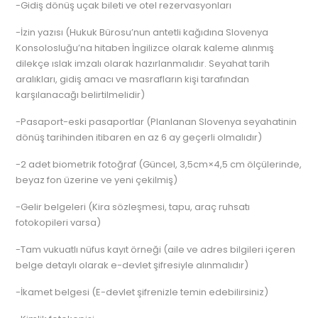
-Gidiş dönüş uçak bileti ve otel rezervasyonları
-İzin yazısı (Hukuk Bürosu’nun antetli kağıdına Slovenya
Konsolosluğu’na hitaben İngilizce olarak kaleme alınmış
dilekçe ıslak imzalı olarak hazırlanmalıdır. Seyahat tarih
aralıkları, gidiş amacı ve masrafların kişi tarafından
karşılanacağı belirtilmelidir)
-Pasaport-eski pasaportlar (Planlanan Slovenya seyahatinin
dönüş tarihinden itibaren en az 6 ay geçerli olmalıdır)
-2 adet biometrik fotoğraf (Güncel, 3,5cm×4,5 cm ölçülerinde,
beyaz fon üzerine ve yeni çekilmiş)
-Gelir belgeleri (Kira sözleşmesi, tapu, araç ruhsatı
fotokopileri varsa)
-Tam vukuatlı nüfus kayıt örneği (aile ve adres bilgileri içeren
belge detaylı olarak e-devlet şifresiyle alınmalıdır)
-İkamet belgesi (E-devlet şifrenizle temin edebilirsiniz)