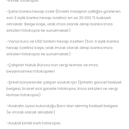
-Kimlik fotokopisi
-Şahsi banka hesap özeti (Emekli maaşının yattığını gösteren
son 3 aylık banka hesap özetiniz en az 30.000 TL bakiyeli
olmalıdır. Belge kaşe, ıslak imza olarak alınıp banka imza
sirküleri fotokopisi ile sunulmalıdır)
-Varsa Euro ve USD birikim hesap özetleri (Son 3 aylık banka
hesap özetiniz kaşe, ıslak imzalı olarak alınıp banka imza
sirküleri fotokopisi ile sunulmalıdır)
-Çalışılan Hukuk Bürosu’nun vergi levhası ve imza
beyannamesi fotokopileri
-Şirket bünyesinde çalışan avukat için (Şirketin güncel faaliyet
belgesi, ticaret sicil gazete fotokopisi, İmza sirküleri ve vergi
levhası fotokopisi)
-Avukatın üyesi bulunduğu Baro’dan alınmış faaliyet belgesi
(e-imzalı olarak alınabilir)
-Avukat kimlik kartı fotokopisi