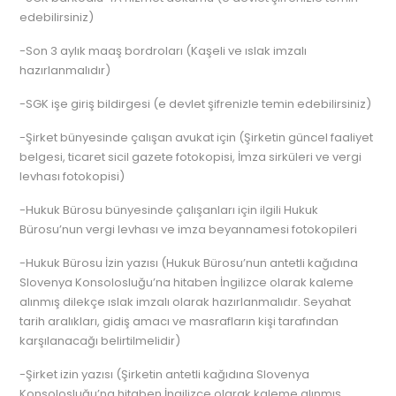
edebilirsiniz)
-Son 3 aylık maaş bordroları (Kaşeli ve ıslak imzalı
hazırlanmalıdır)
-SGK işe giriş bildirgesi (e devlet şifrenizle temin edebilirsiniz)
-Şirket bünyesinde çalışan avukat için (Şirketin güncel faaliyet
belgesi, ticaret sicil gazete fotokopisi, İmza sirküleri ve vergi
levhası fotokopisi)
-Hukuk Bürosu bünyesinde çalışanları için ilgili Hukuk
Bürosu’nun vergi levhası ve imza beyannamesi fotokopileri
-Hukuk Bürosu İzin yazısı (Hukuk Bürosu’nun antetli kağıdına
Slovenya Konsolosluğu’na hitaben İngilizce olarak kaleme
alınmış dilekçe ıslak imzalı olarak hazırlanmalıdır. Seyahat
tarih aralıkları, gidiş amacı ve masrafların kişi tarafından
karşılanacağı belirtilmelidir)
-Şirket izin yazısı (Şirketin antetli kağıdına Slovenya
Konsolosluğu’na hitaben İngilizce olarak kaleme alınmış