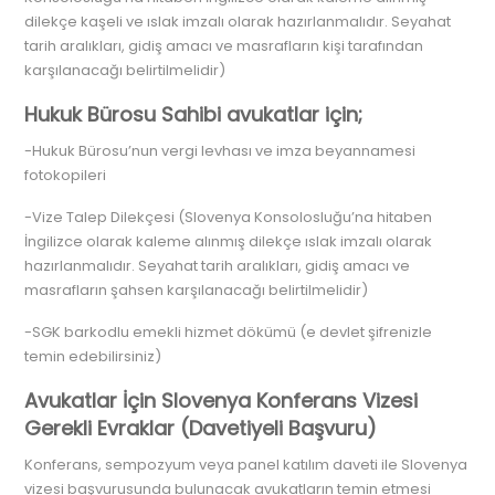
dilekçe kaşeli ve ıslak imzalı olarak hazırlanmalıdır. Seyahat
tarih aralıkları, gidiş amacı ve masrafların kişi tarafından
karşılanacağı belirtilmelidir)
Hukuk Bürosu Sahibi avukatlar için;
-Hukuk Bürosu’nun vergi levhası ve imza beyannamesi
fotokopileri
-Vize Talep Dilekçesi (Slovenya Konsolosluğu’na hitaben
İngilizce olarak kaleme alınmış dilekçe ıslak imzalı olarak
hazırlanmalıdır. Seyahat tarih aralıkları, gidiş amacı ve
masrafların şahsen karşılanacağı belirtilmelidir)
-SGK barkodlu emekli hizmet dökümü (e devlet şifrenizle
temin edebilirsiniz)
Avukatlar İçin Slovenya Konferans Vizesi
Gerekli Evraklar (Davetiyeli Başvuru)
Konferans, sempozyum veya panel katılım daveti ile Slovenya
vizesi başvurusunda bulunacak avukatların temin etmesi