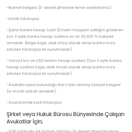
-İkamet belgesi (E-devlet şifrenizle temin edebilirsiniz)
-Kimlik fotokopisi
-Şahsi banka hesap özeti (Emekli maaşının yattığını gösteren
son 3 aylık banka hesap özetiniz en az 30.000 TL bakiyeli
olmalıdır. Belge kaşe, ıslak imza olarak alınıp banka imza
sirküleri fotokopisi ile sunulmalıdır)
-Varsa Euro ve USD birikim hesap özetleri (Son 3 aylık banka
hesap özetiniz kaşe, ıslak imzalı olarak alınıp banka imza
sirküleri fotokopisi ile sunulmalıdır)
-Avukatın üyesi bulunduğu Baro’dan alınmış faaliyet belgesi
(e-imzalı olarak alınabilir)
-Avukat kimlik kartı fotokopisi
Şirket veya Hukuk Bürosu Bünyesinde Çalışan
Avukatlar İçin;
-SGK barkodlu 4A hizmet dökümü (e devlet şifrenizle temin