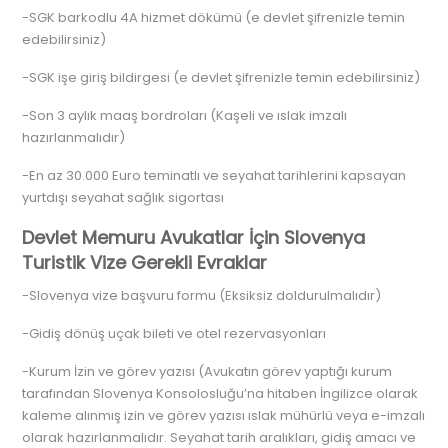
-SGK barkodlu 4A hizmet dökümü (e devlet şifrenizle temin
edebilirsiniz)
-SGK işe giriş bildirgesi (e devlet şifrenizle temin edebilirsiniz)
-Son 3 aylık maaş bordroları (Kaşeli ve ıslak imzalı
hazırlanmalıdır)
-En az 30.000 Euro teminatlı ve seyahat tarihlerini kapsayan
yurtdışı seyahat sağlık sigortası
Devlet Memuru Avukatlar İçin Slovenya
Turistik Vize Gerekli Evraklar
-Slovenya vize başvuru formu (Eksiksiz doldurulmalıdır)
-Gidiş dönüş uçak bileti ve otel rezervasyonları
-Kurum İzin ve görev yazısı (Avukatın görev yaptığı kurum
tarafından Slovenya Konsolosluğu’na hitaben İngilizce olarak
kaleme alınmış izin ve görev yazısı ıslak mühürlü veya e-imzalı
olarak hazırlanmalıdır. Seyahat tarih aralıkları, gidiş amacı ve