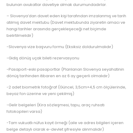
bulunan avukatlar davetiye almak durumundadırlar.
– Slovenya’dan davet eden kişi tarafından imzalanmış ve tarih
atılmış davet mektubu (Davet mektubunda ziyaretin amacı ve
hangi tarihler arasında gerçekleşeceği net biçimde
belirtilmelidir)
-Slovenya vize başvuru formu (Eksiksiz doldurulmalıdır)
-Gidiş dönüş uçak bileti rezervasyonu
-Pasaport-eski pasaportlar (Planlanan Slovenya seyahatinin
dönüş tarihinden itibaren en az 6 ay geçerli olmalıdır)
-2 adet biometrik fotoğraf (Güncel, 3,5cm×4,5 cm ölçülerinde,
beyaz fon üzerine ve yeni çekilmiş)
-Gelir belgeleri (Kira sözleşmesi, tapu, araç ruhsatı
fotokopileri varsa)
-Tam vukuatlı nüfus kayıt örneği (aile ve adres bilgileri içeren
belge detaylı olarak e-devlet şifresiyle alınmalıdır)