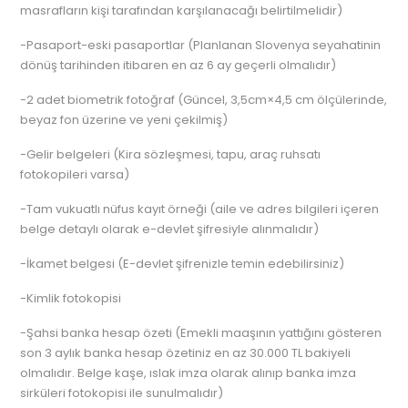
masrafların kişi tarafından karşılanacağı belirtilmelidir)
-Pasaport-eski pasaportlar (Planlanan Slovenya seyahatinin
dönüş tarihinden itibaren en az 6 ay geçerli olmalıdır)
-2 adet biometrik fotoğraf (Güncel, 3,5cm×4,5 cm ölçülerinde,
beyaz fon üzerine ve yeni çekilmiş)
-Gelir belgeleri (Kira sözleşmesi, tapu, araç ruhsatı
fotokopileri varsa)
-Tam vukuatlı nüfus kayıt örneği (aile ve adres bilgileri içeren
belge detaylı olarak e-devlet şifresiyle alınmalıdır)
-İkamet belgesi (E-devlet şifrenizle temin edebilirsiniz)
-Kimlik fotokopisi
-Şahsi banka hesap özeti (Emekli maaşının yattığını gösteren
son 3 aylık banka hesap özetiniz en az 30.000 TL bakiyeli
olmalıdır. Belge kaşe, ıslak imza olarak alınıp banka imza
sirküleri fotokopisi ile sunulmalıdır)