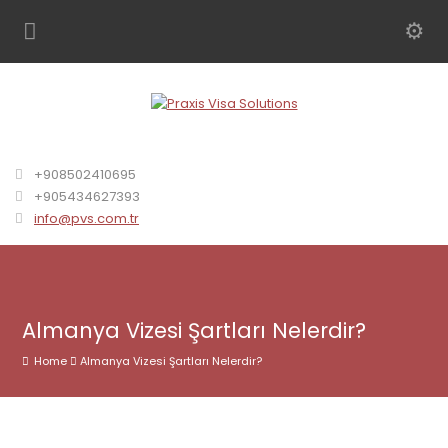
+908502410695
+905434627393
info@pvs.com.tr
Almanya Vizesi Şartları Nelerdir?
Home
Almanya Vizesi Şartları Nelerdir?