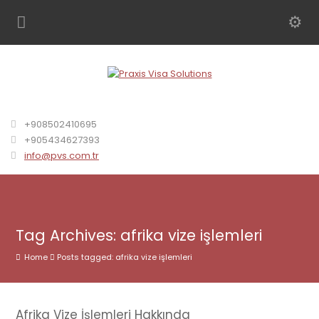
+908502410695
+905434627393
info@pvs.com.tr
Tag Archives: afrika vize işlemleri
Home
Posts tagged: afrika vize işlemleri
Afrika Vize İşlemleri Hakkında