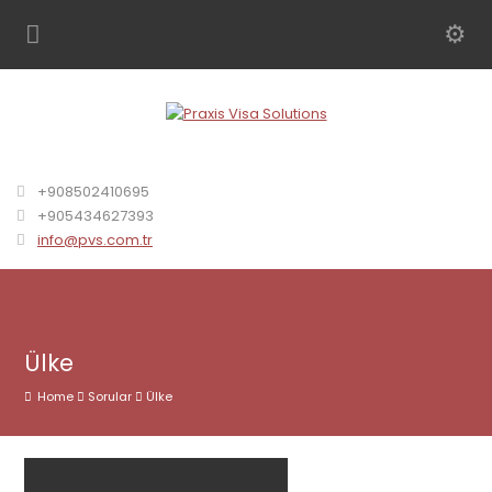
+908502410695
+905434627393
info@pvs.com.tr
Ülke
Home
Sorular
Ülke