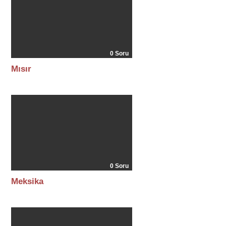
0 Soru
Mısır
0 Soru
Meksika