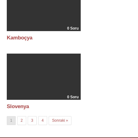
0 Soru
Kamboçya
0 Soru
Slovenya
1
2
3
4
Sonraki »