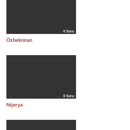
0 Soru
Özbekistan
0 Soru
Nijerya