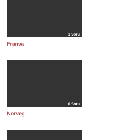
1 Soru
Fransa
0 Soru
Norveç