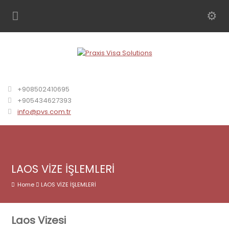
+908502410695
+905434627393
info@pvs.com.tr
LAOS VİZE İŞLEMLERİ
Home
LAOS VİZE İŞLEMLERİ
Laos Vizesi