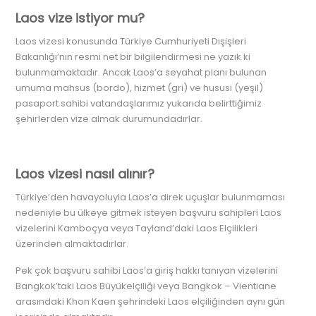
Laos vize istiyor mu?
Laos vizesi konusunda Türkiye Cumhuriyeti Dışişleri
Bakanlığı’nın resmi net bir bilgilendirmesi ne yazık ki
bulunmamaktadır. Ancak Laos’a seyahat planı bulunan
umuma mahsus (bordo), hizmet (gri) ve hususi (yeşil)
pasaport sahibi vatandaşlarımız yukarıda belirttiğimiz
şehirlerden vize almak durumundadırlar.
Laos vizesi nasıl alınır?
Türkiye’den havayoluyla Laos’a direk uçuşlar bulunmaması
nedeniyle bu ülkeye gitmek isteyen başvuru sahipleri Laos
vizelerini Kamboçya veya Tayland’daki Laos Elçilikleri
üzerinden almaktadırlar.
Pek çok başvuru sahibi Laos’a giriş hakkı tanıyan vizelerini
Bangkok’taki Laos Büyükelçiliği veya Bangkok – Vientiane
arasındaki Khon Kaen şehrindeki Laos elçiliğinden aynı gün