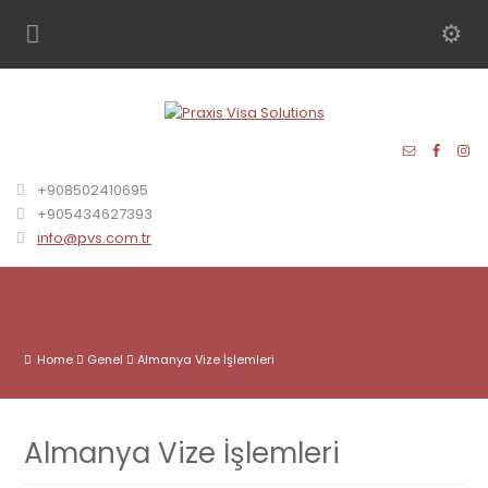
+908502410695
+905434627393
info@pvs.com.tr
Home
Genel
Almanya Vize İşlemleri
Almanya Vize İşlemleri