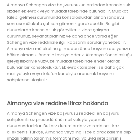
Almanya Schengen vize başvurunuzun ardından konsolosluk
sizden ek evrak veya mülakat talebinde bulunabilir. Mülakat
talebi gelmesi durumunda konsolosluktan alınan randevu
sonrası mülakata şahsen gitmeniz gerekecektir. Bu gibi
durumlarda konsolosluk görevlileri sizlere çalışma
durumunuz, seyahat planınız ve daha önce varsa eğer
Schengen vize reddinizle ilgili kapsamlı sorular yöneltebilir.
Almanya vize mülakatına gitmeden önce başvuru dosyanıza
hâkim olmanızı önemle tavsiye ederiz. Almanya Konsolosluğu
işleyiş itibariyle yüzyüze mülakat talebinde ender olarak
bulunan bir konsolosluktur. Ek evrak talepleri ise daha çok
mail yoluyla veya telefon kanalıyla aranarak başvuru
sahiplerine ulaştırılır.
Almanya vize reddine itiraz hakkında
Almanya Schengen vize başvurusu reddedilen başvuru
sahipleri itiraz prosedürünü mail yoluyla yapmak
durumundadırlar. Bu tarz durumlarda vize reddine itiraz
dilekçenizi Türkçe, Almanca veya İngilizce olarak kaleme alıp
imzalı halinin taranmış formatını mail yoluyla iletebilirsiniz.