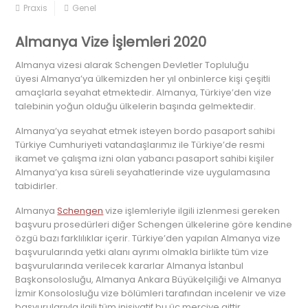
Praxis
Genel
Almanya Vize İşlemleri 2020
Almanya vizesi alarak Schengen Devletler Topluluğu
üyesi Almanya’ya ülkemizden her yıl onbinlerce kişi çeşitli
amaçlarla seyahat etmektedir. Almanya, Türkiye’den vize
talebinin yoğun olduğu ülkelerin başında gelmektedir.
Almanya’ya seyahat etmek isteyen bordo pasaport sahibi
Türkiye Cumhuriyeti vatandaşlarımız ile Türkiye’de resmi
ikamet ve çalışma izni olan yabancı pasaport sahibi kişiler
Almanya’ya kısa süreli seyahatlerinde vize uygulamasına
tabidirler.
Almanya
Schengen
vize işlemleriyle ilgili izlenmesi gereken
başvuru prosedürleri diğer Schengen ülkelerine göre kendine
özgü bazı farklılıklar içerir. Türkiye’den yapılan Almanya vize
başvurularında yetki alanı ayrımı olmakla birlikte tüm vize
başvurularında verilecek kararlar Almanya İstanbul
Başkonsolosluğu, Almanya Ankara Büyükelçiliği ve Almanya
İzmir Konsolosluğu vize bölümleri tarafından incelenir ve vize
başvurularıyla ilgili tüm inisiyatif bu üç merciye aittir.